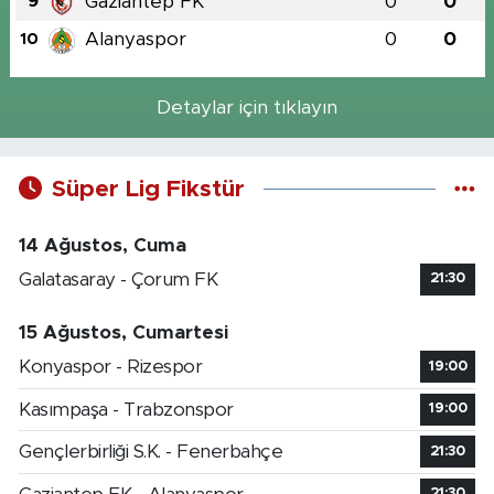
Gaziantep FK
0
0
9
Alanyaspor
0
0
10
Detaylar için tıklayın
Süper Lig Fikstür
14 Ağustos, Cuma
Galatasaray - Çorum FK
21:30
15 Ağustos, Cumartesi
Konyaspor - Rizespor
19:00
Kasımpaşa - Trabzonspor
19:00
Gençlerbirliği S.K. - Fenerbahçe
21:30
21:30