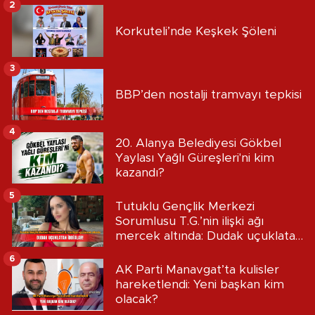
2
Korkuteli’nde Keşkek Şöleni
3
BBP’den nostalji tramvayı tepkisi
4
20. Alanya Belediyesi Gökbel
Yaylası Yağlı Güreşleri'ni kim
kazandı?
5
Tutuklu Gençlik Merkezi
Sorumlusu T.G.’nin ilişki ağı
mercek altında: Dudak uçuklatan
iddialar!
6
AK Parti Manavgat’ta kulisler
hareketlendi: Yeni başkan kim
olacak?