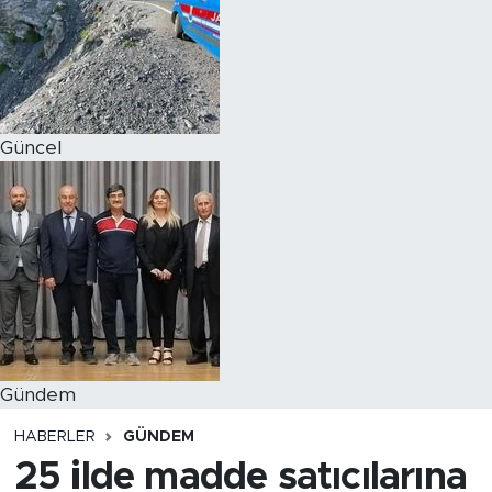
Magazin
Özel Haber
Güncel
Politika
Resmi İlanlar
Sağlık
Spor
Turizm
Gündem
HABERLER
GÜNDEM
25 ilde madde satıcılarına