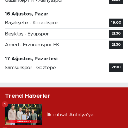
Gaziantep FK - Alanyaspor
16 Ağustos, Pazar
Başakşehir - Kocaelispor
19:00
Beşiktaş - Eyüpspor
21:30
Amed - Erzurumspor FK
21:30
17 Ağustos, Pazartesi
Samsunspor - Göztepe
21:30
Trend Haberler
1
İlk ruhsat Antalya’ya