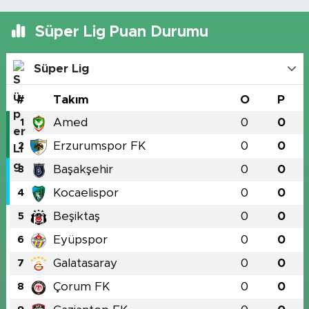
Süper Lig Puan Durumu
Süper Lig
#
Takım
O
P
Amed
0
0
1
Erzurumspor FK
0
0
2
Başakşehir
0
0
3
Kocaelispor
0
0
4
Beşiktaş
0
0
5
Eyüpspor
0
0
6
Galatasaray
0
0
7
Çorum FK
0
0
8