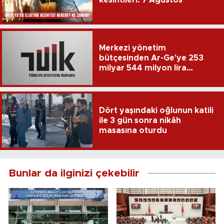
kesintileri: 7 Ağustos
Merkezi yönetim
bütçesinden Ar-Ge'ye 253
milyar 544 milyon lira
harcandı
Dört yaşındaki oğlunun katili
ile 3 gün sonra nikâh
masasına oturdu
Bunlar da ilginizi çekebilir