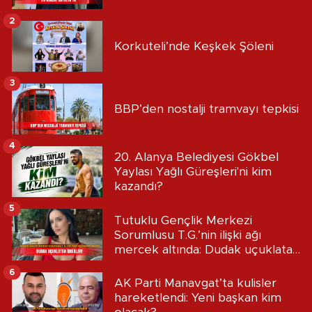
2
Korkuteli’nde Keşkek Şöleni
3
BBP’den nostalji tramvayı tepkisi
4
20. Alanya Belediyesi Gökbel
Yaylası Yağlı Güreşleri'ni kim
kazandı?
5
Tutuklu Gençlik Merkezi
Sorumlusu T.G.’nin ilişki ağı
mercek altında: Dudak uçuklatan
iddialar!
6
AK Parti Manavgat’ta kulisler
hareketlendi: Yeni başkan kim