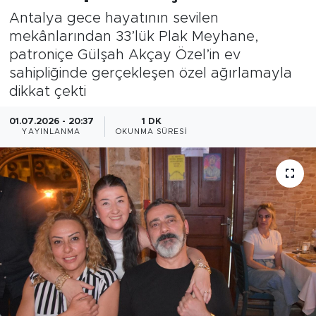
Antalya gece hayatının sevilen
mekânlarından 33’lük Plak Meyhane,
patroniçe Gülşah Akçay Özel’in ev
sahipliğinde gerçekleşen özel ağırlamayla
dikkat çekti
01.07.2026 - 20:37
1 DK
YAYINLANMA
OKUNMA SÜRESI