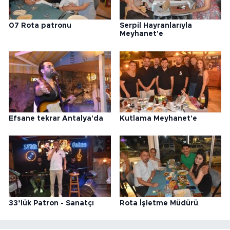
07 Rota patronu
Serpil Hayranlarıyla
Meyhanet'e
Efsane tekrar Antalya'da
Kutlama Meyhanet'e
33’lük Patron - Sanatçı
Rota İşletme Müdürü