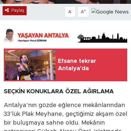
Paylaş
-
+
A
A
Efsane tekrar
Antalya'da
SEÇKİN KONUKLARA ÖZEL AĞIRLAMA
Antalya’nın gözde eğlence mekânlarından
33’lük Plak Meyhane, geçtiğimiz akşam özel
bir buluşmaya sahne oldu. Mekânın