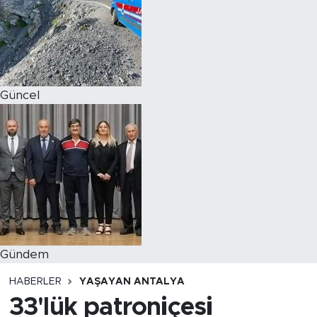
Magazin
Özel Haber
Güncel
Politika
Resmi İlanlar
Sağlık
Spor
Turizm
Gündem
HABERLER
YAŞAYAN ANTALYA
33'lük patroniçesi