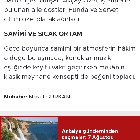
patroniçesi Gülşah Akçay Özel, işletmede
bulunan aile dostları Funda ve Servet
çiftini özel olarak ağırladı.
SAMİMİ VE SICAK ORTAM
Gece boyunca samimi bir atmosferin hâkim
olduğu buluşmada, konuklar müzik
eşliğinde keyifli vakit geçirirken mekânın
klasik meyhane konsepti de beğeni topladı.
Muhabir:
Mesut GÜRKAN
Antalya gündeminden
seçmeler: 7 Ağustos