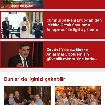
Cumhurbaşkanı Erdoğan’dan
‘Mekke Ortak Savunma
Anlaşması’ ile ilgili açıklama
Cevdet Yılmaz: Mekke
Anlaşması, bölgemizin
güvenlik mimarisine katkı
sağlayacak
Bunlar da ilginizi çekebilir