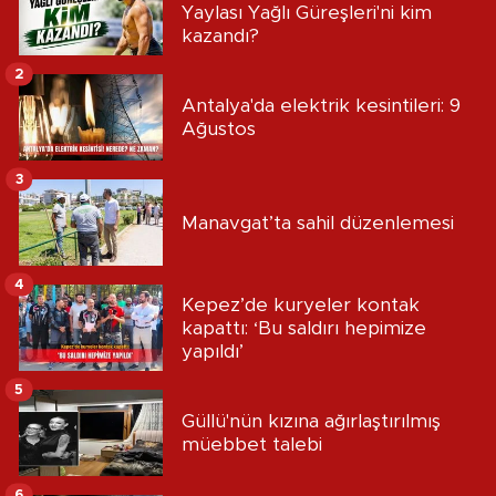
Yaylası Yağlı Güreşleri'ni kim
kazandı?
2
Antalya'da elektrik kesintileri: 9
Ağustos
3
Manavgat’ta sahil düzenlemesi
4
Kepez’de kuryeler kontak
kapattı: ‘Bu saldırı hepimize
yapıldı’
5
Güllü'nün kızına ağırlaştırılmış
müebbet talebi
6