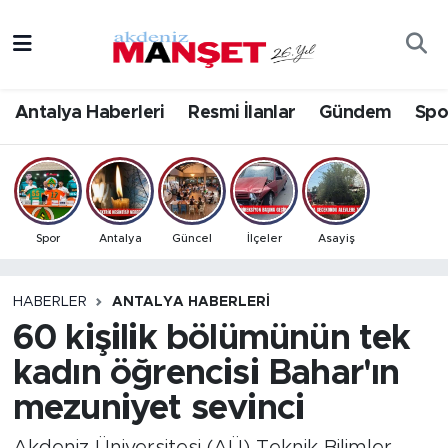
Asayiş
Antalya Nöbetçi Eczaneler
Antalya Haberleri
Resmi İlanlar
Gündem
Spo
Bilim & Teknoloji
Antalya Hava Durumu
Eğitim
Antalya Namaz Vakitleri
Ekonomi
Antalya Trafik Yoğunluk Haritası
Spor
Antalya
Güncel
İlçeler
Asayiş
Güncel
Süper Lig Puan Durumu ve Fikstür
HABERLER
ANTALYA HABERLERI
60 kişilik bölümünün tek
Gündem
Tüm Manşetler
kadın öğrencisi Bahar'ın
İlçeler
Son Dakika Haberleri
mezuniyet sevinci
Kültür- Sanat
Haber Arşivi
Akdeniz Üniversitesi (AÜ) Teknik Bilimler