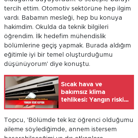
tercih ettim. Otomotiv sektörüne hep ilgim
vardı. Babamın mesleği, hep bu konuya
hakimdim. Okulda da teknik bilgileri
öğrendim. İlk hedefim mühendislik
bölümlerine geçiş yapmak. Burada aldığım
eğitimle iyi bir temel oluşturduğumu
düşünüyorum' diye konuştu.
Sıcak hava ve
bakımsız klima
tehlikesi: Yangın riski
kapıda
Topcu, 'Bölümde tek kız öğrenci olduğumu
aileme söylediğimde, annem istersem