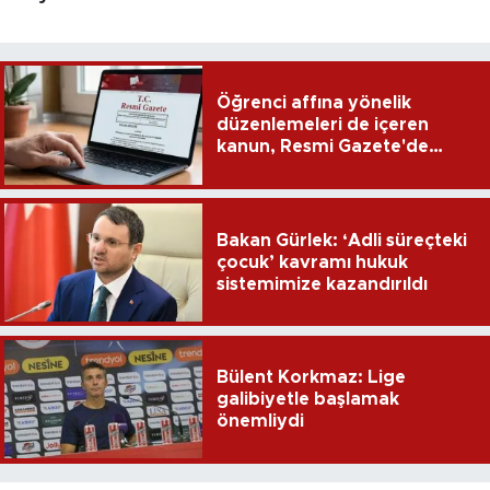
Öğrenci affına yönelik
düzenlemeleri de içeren
kanun, Resmi Gazete'de
yayımlandı
Bakan Gürlek: ‘Adli süreçteki
çocuk’ kavramı hukuk
sistemimize kazandırıldı
Bülent Korkmaz: Lige
galibiyetle başlamak
önemliydi