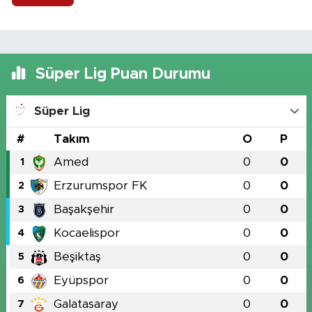
Süper Lig Puan Durumu
Süper Lig
#
Takım
O
P
Amed
0
0
1
Erzurumspor FK
0
0
2
Başakşehir
0
0
3
Kocaelispor
0
0
4
Beşiktaş
0
0
5
Eyüpspor
0
0
6
Galatasaray
0
0
7