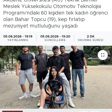
Meslek Yüksekokulu Otomotiv Teknolojisi
Magazin
Programı'ndaki 60 kişiden tek kadın öğrenci
olan Bahar Topcu (19), kep fırlatıp
Özel Haber
mezuniyet mutluluğunu yaşadı
Politika
05.06.2026 - 19:19
05.06.2026 - 19:20
2 DK
YAYINLANMA
GÜNCELLEME
OKUNMA SÜRESI
Resmi İlanlar
Sağlık
Spor
Turizm