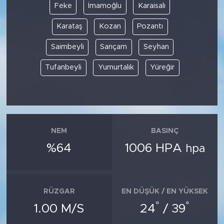
Feke
İmamoğlu
Karaisalı
Karataş
Kozan
Pozantı
Saimbeyli
Sarıçam
Seyhan
Tufanbeyli
Yumurtalık
Yüreğir
NEM
BASINÇ
%64
1006 HPA
hpa
RÜZGAR
EN DÜŞÜK / EN YÜKSEK
°
°
1.00 M/S
24
/ 39