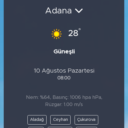
Adana
Magazin
Özel Haber
°
28
Politika
Güneşli
Resmi İlanlar
Sağlık
10 Ağustos Pazartesi
08:00
Spor
Nem: %64, Basınç: 1006 hpa hPa,
Turizm
Rüzgar: 1.00 m/s
Aladağ
Ceyhan
Çukurova