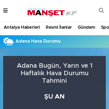
Asayiş
Antalya Nöbetçi Eczaneler
Antalya Haberleri
Resmi İlanlar
Gündem
Spo
Bilim & Teknoloji
Antalya Hava Durumu
Adana Hava Durumu
Eğitim
Antalya Namaz Vakitleri
Ekonomi
Antalya Trafik Yoğunluk Haritası
Adana Bugün, Yarın ve 1
Güncel
Süper Lig Puan Durumu ve Fikstür
Haftalık Hava Durumu
Tahmini
Gündem
Tüm Manşetler
İlçeler
Son Dakika Haberleri
ŞU AN
Kültür- Sanat
Haber Arşivi