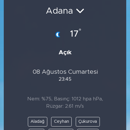
Adana
Magazin
Özel Haber
°
17
Politika
Açık
Resmi İlanlar
Sağlık
08 Ağustos Cumartesi
23:45
Spor
Nem: %75, Basınç: 1012 hpa hPa,
Turizm
Rüzgar: 2.61 m/s
Aladağ
Ceyhan
Çukurova