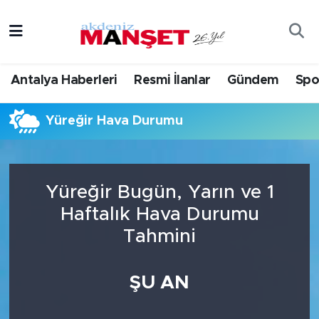
Asayiş
Antalya Nöbetçi Eczaneler
Antalya Haberleri
Resmi İlanlar
Gündem
Spo
Bilim & Teknoloji
Antalya Hava Durumu
Yüreğir Hava Durumu
Eğitim
Antalya Namaz Vakitleri
Ekonomi
Antalya Trafik Yoğunluk Haritası
Yüreğir Bugün, Yarın ve 1
Güncel
Süper Lig Puan Durumu ve Fikstür
Haftalık Hava Durumu
Tahmini
Gündem
Tüm Manşetler
İlçeler
Son Dakika Haberleri
ŞU AN
Kültür- Sanat
Haber Arşivi