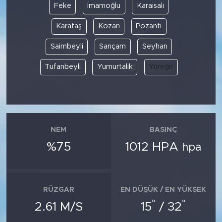
Feke
İmamoğlu
Karaisalı
Karataş
Kozan
Pozantı
Saimbeyli
Sarıçam
Seyhan
Tufanbeyli
Yumurtalık
Yüreğir
NEM
BASINÇ
%75
1012 HPA
hpa
RÜZGAR
EN DÜŞÜK / EN YÜKSEK
°
°
2.61 M/S
15
/ 32