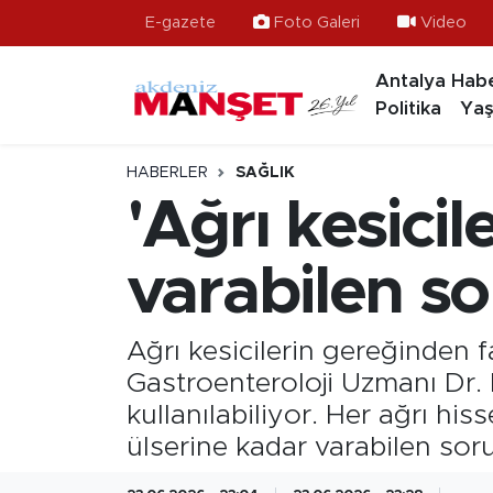
E-gazete
Foto Galeri
Video
Antalya Habe
Asayiş
Hava Durumu
Politika
Yaş
Bilim & Teknoloji
Trafik Durumu
HABERLER
SAĞLIK
Eğitim
Süper Lig Puan Durumu ve Fikstür
'Ağrı kesici
Ekonomi
Tüm Manşetler
varabilen so
Güncel
Son Dakika Haberleri
Ağrı kesicilerin gereğinden f
Gündem
Haber Arşivi
Gastroenteroloji Uzmanı Dr.
kullanılabiliyor. Her ağrı his
İlçeler
ülserine kadar varabilen soru
Kültür- Sanat