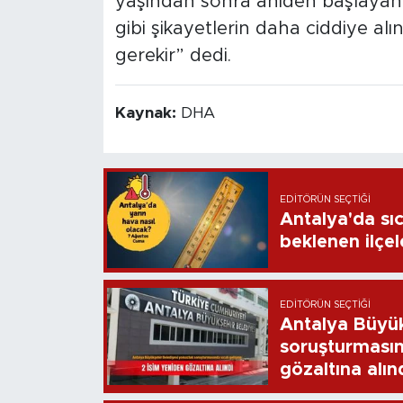
yaşından sonra aniden başlayan 
gibi şikayetlerin daha ciddiye al
gerekir” dedi.
Kaynak:
DHA
EDITÖRÜN SEÇTIĞI
Antalya'da sı
beklenen ilçel
EDITÖRÜN SEÇTIĞI
Antalya Büyük
soruşturmasın
gözaltına alın