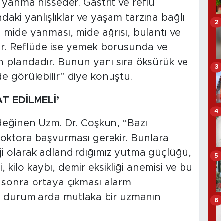
anma hisseder. Gastrit ve reflü
ndaki yanlışlıklar ve yaşam tarzına bağlı
2
e mide yanması, mide ağrısı, bulantı ve
ir. Reflüde ise yemek borusunda ve
 plandadır. Bunun yanı sıra öksürük ve
3
 de görülebilir” diye konuştu.
T EDİLMELİ’
4
eğinen Uzm. Dr. Coşkun, “Bazı
oktora başvurması gerekir. Bunlara
ji olarak adlandırdığımız yutma güçlüğü,
5
 kilo kaybı, demir eksikliği anemisi ve bu
n sonra ortaya çıkması alarm
Bu durumlarda mutlaka bir uzmanın
6