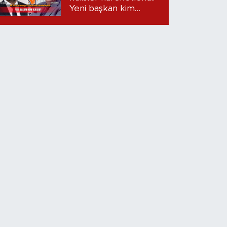
Yeni başkan kim
olacak?