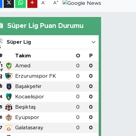
-
+
A
A
Süper Lig Puan Durumu
Süper Lig
#
Takım
O
P
Amed
0
0
1
Erzurumspor FK
0
0
2
Başakşehir
0
0
3
Kocaelispor
0
0
4
Beşiktaş
0
0
5
Eyüpspor
0
0
6
Galatasaray
0
0
7