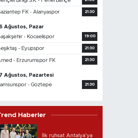
ençlerbirliği S.K. - Fenerbahçe
aziantep FK - Alanyaspor
21:30
6 Ağustos, Pazar
aşakşehir - Kocaelispor
19:00
eşiktaş - Eyüpspor
21:30
med - Erzurumspor FK
21:30
7 Ağustos, Pazartesi
amsunspor - Göztepe
21:30
Trend Haberler
İlk ruhsat Antalya’ya