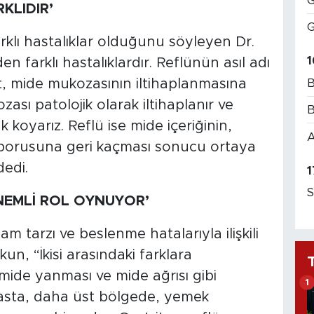
G
RKLIDIR’
G
arklı hastalıklar olduğunu söyleyen Dr.
1
en farklı hastalıklardır. Reflünün asıl adı
B
t, mide mukozasının iltihaplanmasına
zası patolojik olarak iltihaplanır ve
B
 koyarız. Reflü ise mide içeriğinin,
A
 borusuna geri kaçması sonucu ortaya
dedi.
1
S
NEMLİ ROL OYNUYOR’
am tarzı ve beslenme hatalarıyla ilişkili
n, “İkisi arasındaki farklara
mide yanması ve mide ağrısı gibi
1
hasta, daha üst bölgede, yemek