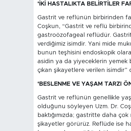
‘İKİ HASTALIKTA BELİRTİLER FA
Gastrit ve reflünün birbirinden f
Coşkun, “Gastrit ve reflü birbirind
gastroözofageal reflüdür. Gastri
verdiğimiz isimdir. Yani mide muko
bunun teşhisini endoskopik olarak
asidin ya da yiyeceklerin yemek
çıkan şikayetlere verilen isimdir” 
‘BESLENME VE YAŞAM TARZI Ö
Gastrit ve reflünün genellikle yaş
olduğunu söyleyen Uzm. Dr. Coşku
baktığımızda; gastritte daha çok 
şikayetler görürüz. Reflüde ise 