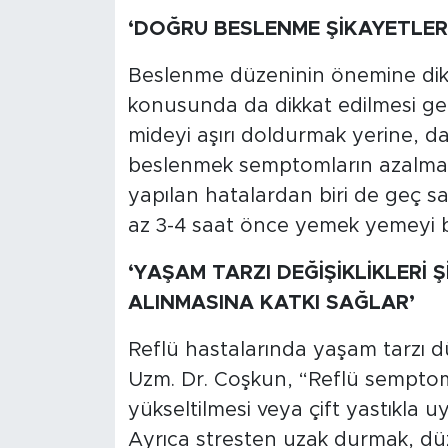
‘DOĞRU BESLENME ŞİKAYETLERİ
Beslenme düzeninin önemine dik
konusunda da dikkat edilmesi ger
mideyi aşırı doldurmak yerine, d
beslenmek semptomların azalması
yapılan hatalardan biri de geç 
az 3-4 saat önce yemek yemeyi bır
‘YAŞAM TARZI DEĞİŞİKLİKLERİ
ALINMASINA KATKI SAĞLAR’
Reflü hastalarında yaşam tarzı d
Uzm. Dr. Coşkun, “Reflü semptom
yükseltilmesi veya çift yastıkla u
Ayrıca stresten uzak durmak, dü