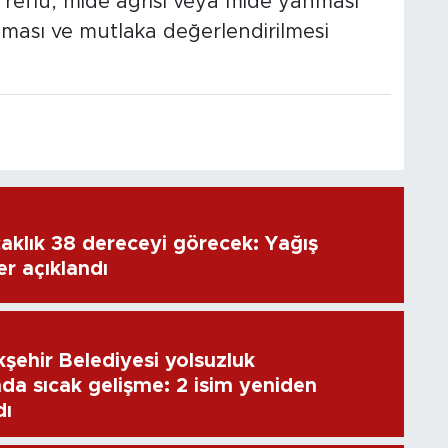
reflü, mide ağrısı veya mide yanması
ınması ve mutlaka değerlendirilmesi
caklık 38 dereceyi görecek: Yağış
er açıklandı
şehir Belediyesi yolsuzluk
da sıcak gelişme: 2 isim yeniden
dı