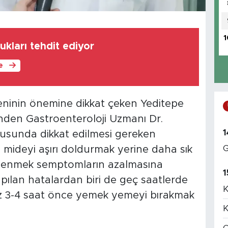
1
ukları tehdit ediyor
le
eninin önemine dikkat çeken Yeditepe
nden Gastroenteroloji Uzmanı Dr.
1
usunda dikkat edilmesi gereken
G
 mideyi aşırı doldurmak yerine daha sık
slenmek semptomların azalmasına
1
apılan hatalardan biri de geç saatlerde
K
 3-4 saat önce yemek yemeyi bırakmak
K