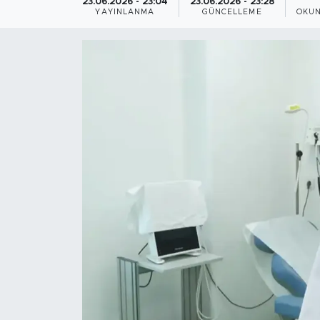
23.06.2026 - 23:04
23.06.2026 - 23:28
YAYINLANMA
GÜNCELLEME
OKUN
Magazin
Özel Haber
Politika
Resmi İlanlar
Sağlık
Spor
Turizm