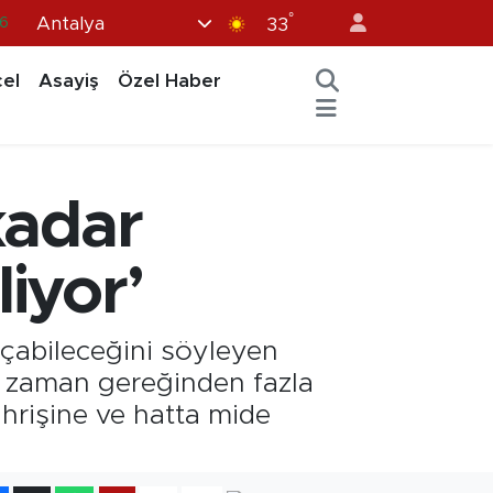
°
Antalya
6
33
.1
el
Asayiş
Özel Haber
1
9
0
kadar
6
iyor’
açabileceğini söyleyen
n zaman gereğinden fazla
tahrişine ve hatta mide