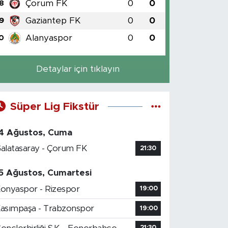
Çorum FK
0
0
8
Gaziantep FK
0
0
9
Alanyaspor
0
0
0
Detaylar için tıklayın
Süper Lig Fikstür
4 Ağustos, Cuma
alatasaray - Çorum FK
21:30
5 Ağustos, Cumartesi
onyaspor - Rizespor
19:00
asımpaşa - Trabzonspor
19:00
21:30