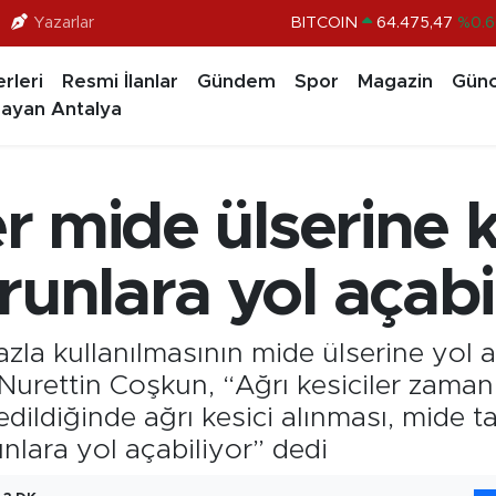
Yazarlar
DOLAR
47,5986
%0.0
EURO
55,0700
%0
rleri
Resmi İlanlar
Gündem
Spor
Magazin
Günc
STERLİN
64,2438
%0.2
ayan Antalya
GRAM ALTIN
6518.23
%0.3
BİST100
13.703
%
ler mide ülserine 
BITCOIN
64.475,47
%0.6
runlara yol açabil
azla kullanılmasının mide ülserine yol 
 Nurettin Coşkun, “Ağrı kesiciler zama
sedildiğinde ağrı kesici alınması, mide 
nlara yol açabiliyor” dedi