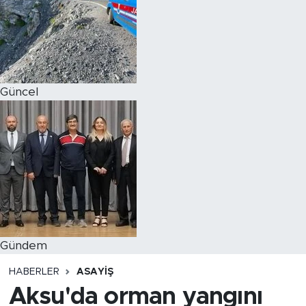
Magazin
Özel Haber
Güncel
Politika
Resmi İlanlar
Sağlık
Spor
Turizm
Gündem
HABERLER
ASAYIŞ
Aksu'da orman yangını