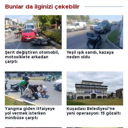
Bunlar da ilginizi çekebilir
Şerit değiştiren otomobil,
Yeşil ışık sandı, kazaya
motosiklete arkadan
neden oldu
çarptı
Yangına giden itfaiyeye
Kuşadası Belediyesi’ne
yol vermek isterken
yeni operasyon: 15 gözaltı
minibüse çarptı