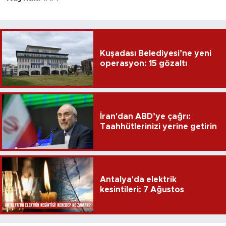
Kuşadası Belediyesi’ne yeni
operasyon: 15 gözaltı
İran'dan ABD’ye çağrı:
Taahhütlerinizi yerine getirin
Antalya'da elektrik
kesintileri: 7 Ağustos