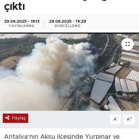
çıktı
29.06.2025 - 18:13
29.06.2025 - 19:29
YAYINLANMA
GÜNCELLEME
Paylaş
-
+
A
A
Antalya'nın Aksu ilçesinde Yurpinar ve