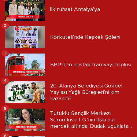
İlk ruhsat Antalya’ya
2
Korkuteli’nde Keşkek Şöleni
3
BBP’den nostalji tramvayı tepkisi
4
20. Alanya Belediyesi Gökbel
Yaylası Yağlı Güreşleri'ni kim
kazandı?
5
Tutuklu Gençlik Merkezi
Sorumlusu T.G.’nin ilişki ağı
mercek altında: Dudak uçuklatan
iddialar!
6