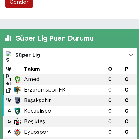
Gönder
Süper Lig Puan Durumu
Süper Lig
#
Takım
O
P
Amed
0
0
1
Erzurumspor FK
0
0
2
Başakşehir
0
0
3
Kocaelispor
0
0
4
Beşiktaş
0
0
5
Eyüpspor
0
0
6