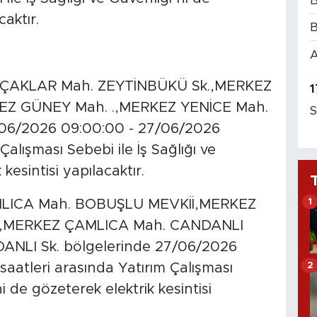
B
caktır.
B
A
AKLAR Mah. ZEYTİNBÜKÜ Sk.,MERKEZ
1
 GÜNEY Mah. .,MERKEZ YENİCE Mah.
S
/06/2026 09:00:00 - 27/06/2026
alışması Sebebi ile İş Sağlığı ve
kesintisi yapılacaktır.
1
ICA Mah. BOBUŞLU MEVKİİ,MERKEZ
,MERKEZ ÇAMLICA Mah. CANDANLI
NLI Sk. bölgelerinde 27/06/2026
2
aatleri arasında Yatırım Çalışması
ni de gözeterek elektrik kesintisi