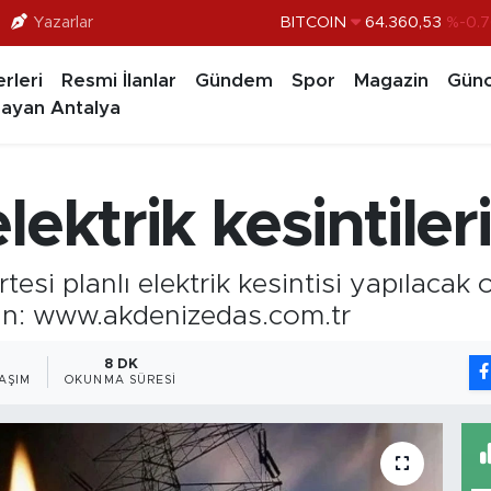
BITCOIN
64.360,53
%-0.7
Yazarlar
DOLAR
47,7069
%0.1
rleri
Resmi İlanlar
Gündem
Spor
Magazin
Günc
EURO
55,0265
%0.0
ayan Antalya
STERLİN
64,1897
%0.0
GRAM ALTIN
6618.49
%2.
ektrik kesintiler
BİST100
13.887
%6
si planlı elektrik kesintisi yapılacak ol
 için: www.akdenizedas.com.tr
8 DK
AŞIM
OKUNMA SÜRESI