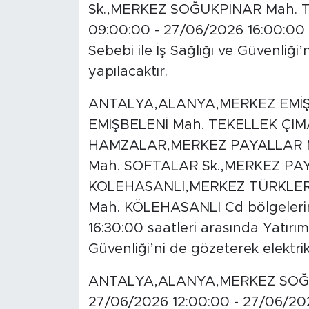
Sk.,MERKEZ SOĞUKPINAR Mah. TİR
09:00:00 - 27/06/2026 16:00:00 s
Sebebi ile İş Sağlığı ve Güvenliği’
yapılacaktır.
ANTALYA,ALANYA,MERKEZ EMİŞ
EMİŞBELENİ Mah. TEKELLEK ÇIM
HAMZALAR,MERKEZ PAYALLAR M
Mah. SOFTALAR Sk.,MERKEZ P
KÖLEHASANLI,MERKEZ TÜRKLER 
Mah. KÖLEHASANLI Cd bölgeleri
16:30:00 saatleri arasında Yatırım 
Güvenliği’ni de gözeterek elektrik 
ANTALYA,ALANYA,MERKEZ SOĞUK
27/06/2026 12:00:00 - 27/06/202