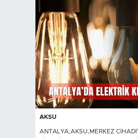
Magazin
Özel Haber
Politika
Resmi İlanlar
Sağlık
Spor
Turizm
AKSU
ANTALYA,AKSU,MERKEZ CİHADİY