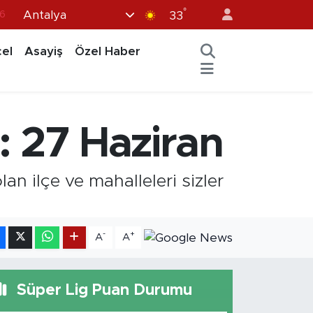
6
°
Antalya
33
7
el
Asayiş
Özel Haber
1
2
12
i: 27 Haziran
4
an ilçe ve mahalleleri sizler
-
+
A
A
Süper Lig Puan Durumu