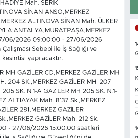
İHADİYE Mah. SERİK
TINOVA SİNAN ANSO,MERKEZ
.,MERKEZ ALTINOVA SİNAN Mah. ÜLKER
YAYLA;ANTALYA,MURATPAŞA,MERKEZ
7/06/2026 09:00:00 - 27/06/2026
1
 Çalışması Sebebi ile İş Sağlığı ve
G
kesintisi yapılacaktır.
1
R MH GAZİLER CD,MERKEZ GAZİLER MH
K
H. 204 SK.,MERKEZ GAZİLER MH. 207
K
05 SK. N:1-A GAZİLER MH 205 SK. N:1-
Z ALTIAYAK Mah. 8137 Sk.,MERKEZ
G
AZİLER 281,MERKEZ GAZİLER
G
k.,MERKEZ GAZİLER Mah. 212 Sk.
0 - 27/06/2026 15:00:00 saatleri
1
ile İş Sağlığı ve Güvenliği’ni de