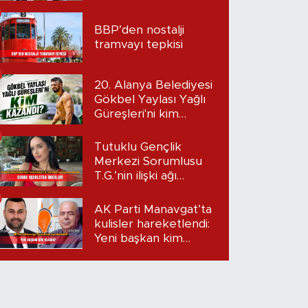
BBP’den nostalji
tramvayı tepkisi
20. Alanya Belediyesi
Gökbel Yaylası Yağlı
Güreşleri'ni kim
kazandı?
Tutuklu Gençlik
Merkezi Sorumlusu
T.G.’nin ilişki ağı
mercek altında:
Dudak uçuklatan
AK Parti Manavgat’ta
iddialar!
kulisler hareketlendi:
Yeni başkan kim
olacak?