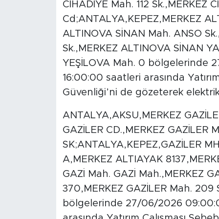
CİHADİYE Mah. 112 Sk.,MERKEZ C
Cd;ANTALYA,KEPEZ,MERKEZ AL
ALTINOVA SİNAN Mah. ANSO Sk
Sk.,MERKEZ ALTINOVA SİNAN 
YEŞİLOVA Mah. 0 bölgelerinde 2
16:00:00 saatleri arasında Yatırım
Güvenliği’ni de gözeterek elektrik 
ANTALYA,AKSU,MERKEZ GAZİLE
GAZİLER CD.,MERKEZ GAZİLER M
SK;ANTALYA,KEPEZ,GAZİLER MH 2
A,MERKEZ ALTIAYAK 8137,MERKE
GAZİ Mah. GAZİ Mah.,MERKEZ G
370,MERKEZ GAZİLER Mah. 209 S
bölgelerinde 27/06/2026 09:00:0
arasında Yatırım Çalışması Sebebi 