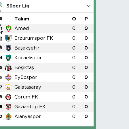
Süper Lig
#
Takım
O
P
Amed
0
0
1
Erzurumspor FK
0
0
2
Başakşehir
0
0
3
Kocaelispor
0
0
4
Beşiktaş
0
0
5
Eyüpspor
0
0
6
Galatasaray
0
0
7
Çorum FK
0
0
8
Gaziantep FK
0
0
9
Alanyaspor
0
0
0