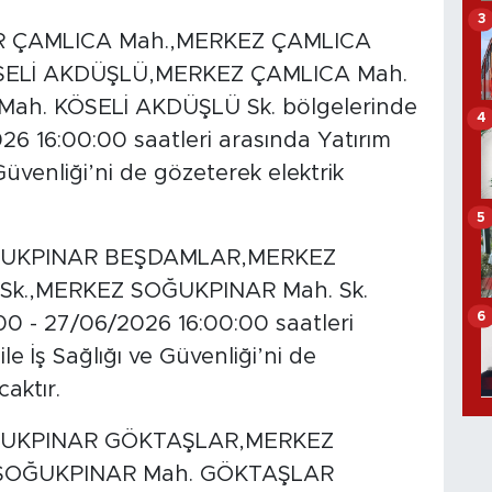
3
 ÇAMLICA Mah.,MERKEZ ÇAMLICA
ELİ AKDÜŞLÜ,MERKEZ ÇAMLICA Mah.
ah. KÖSELİ AKDÜŞLÜ Sk. bölgelerinde
4
6 16:00:00 saatleri arasında Yatırım
 Güvenliği’ni de gözeterek elektrik
5
UKPINAR BEŞDAMLAR,MERKEZ
k.,MERKEZ SOĞUKPINAR Mah. Sk.
6
0 - 27/06/2026 16:00:00 saatleri
e İş Sağlığı ve Güvenliği’ni de
caktır.
UKPINAR GÖKTAŞLAR,MERKEZ
SOĞUKPINAR Mah. GÖKTAŞLAR