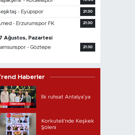
aşakşehir - Kocaelispor
eşiktaş - Eyüpspor
21:30
med - Erzurumspor FK
21:30
7 Ağustos, Pazartesi
amsunspor - Göztepe
21:30
Trend Haberler
İlk ruhsat Antalya’ya
Korkuteli’nde Keşkek
Şöleni