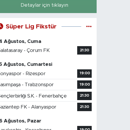
Detaylar için tıklayın
Süper Lig Fikstür
4 Ağustos, Cuma
alatasaray - Çorum FK
21:30
5 Ağustos, Cumartesi
onyaspor - Rizespor
19:00
asımpaşa - Trabzonspor
19:00
ençlerbirliği S.K. - Fenerbahçe
21:30
aziantep FK - Alanyaspor
21:30
6 Ağustos, Pazar
19:00