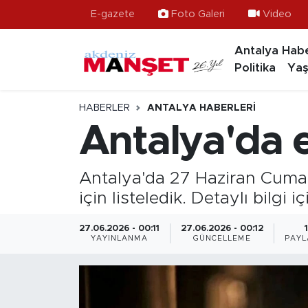
E-gazete
Foto Galeri
Video
Antalya Habe
Asayiş
Hava Durumu
Politika
Yaş
Bilim & Teknoloji
Trafik Durumu
HABERLER
ANTALYA HABERLERI
Eğitim
Süper Lig Puan Durumu ve Fikstür
Antalya'da el
Ekonomi
Tüm Manşetler
Antalya'da 27 Haziran Cumarte
Güncel
Son Dakika Haberleri
için listeledik. Detaylı bilgi
Gündem
Haber Arşivi
27.06.2026 - 00:11
27.06.2026 - 00:12
1
YAYINLANMA
GÜNCELLEME
PAYL
İlçeler
Kültür- Sanat