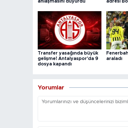
anlaşmasını duyurdu
adresi B
Transfer yasağında büyük
Fenerbahç
gelişme! Antalyaspor'da 9
araladı
dosya kapandı
Yorumlar