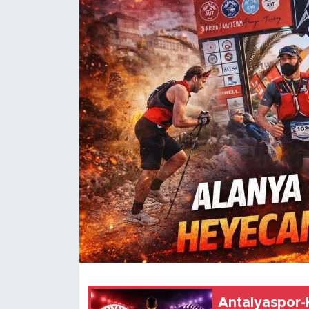
Magazin
Özel Haber
Politika
Resmi İlanlar
Sağlık
Spor
Turizm
Antalyaspor-