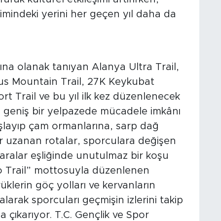
imindeki yerini her geçen yıl daha da
na olanak tanıyan Alanya Ultra Trail,
rus Mountain Trail, 27K Keykubat
t Trail ve bu yıl ilk kez düzenlenecek
a geniş bir yelpazede mücadele imkânı
aşlayıp çam ormanlarına, sarp dağ
ar uzanan rotalar, sporculara değişen
zaralar eşliğinde unutulmaz bir koşu
to Trail” mottosuyla düzenlenen
klerin göç yolları ve kervanların
larak sporcuları geçmişin izlerini takip
a çıkarıyor. T.C. Gençlik ve Spor