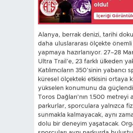
oldu!
İçeriği Görüntü
Alanya, berrak denizi, tarihi doku
daha uluslararası ölçekte önemli
yapmaya hazırlanıyor. 27–28 Mart
Ultra Trail’e, 23 farklı ülkeden y
Katılımcıların 350’sinin yabancı
küresel ölçekteki etkisini ortaya
yükselen konumunu da güçlendir
Toros Dağları’nın 1.500 metreyi 
parkurlar, sporculara yalnızca fizik
sunmakla kalmayacak, aynı zaman
dolu bir deneyim yaşatacak. Orga
sporcuları aynı parkurda buluştura