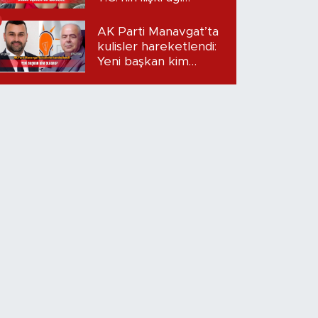
mercek altında:
Dudak uçuklatan
AK Parti Manavgat’ta
iddialar!
kulisler hareketlendi:
Yeni başkan kim
olacak?