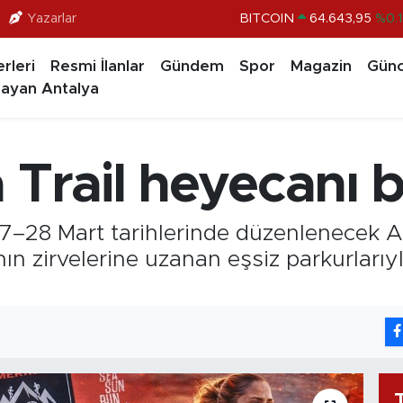
BITCOIN
64.643,95
%0.1
Yazarlar
DOLAR
47,6704
%
rleri
Resmi İlanlar
Gündem
Spor
Magazin
Günc
EURO
55,0406
%-0.0
ayan Antalya
STERLİN
64,2143
%
GRAM ALTIN
6500.87
%0.1
BİST100
13.799
%7
 Trail heyecanı b
27–28 Mart tarihlerinde düzenlenecek Al
ın zirvelerine uzanan eşsiz parkurlarıy