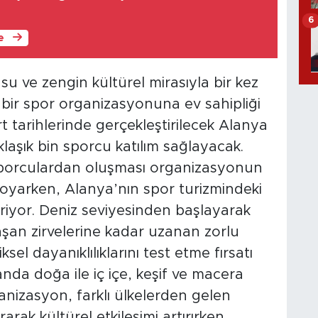
6
le
su ve zengin kültürel mirasıyla bir kez
 bir spor organizasyonuna ev sahipliği
 tarihlerinde gerçekleştirilecek Alanya
aklaşık bin sporcu katılım sağlayacak.
 sporculardan oluşması organizasyonun
 koyarken, Alanya’nın spor turizmindeki
iyor. Deniz seviyesinden başlayarak
aşan zirvelerine kadar uzanan zorlu
sel dayanıklılıklarını test etme fırsatı
da doğa ile iç içe, keşif ve macera
nizasyon, farklı ülkelerden gelen
rak kültürel etkileşimi artırırken,