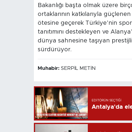
Bakanlığı başta olmak üzere bir
ortaklarının katkılarıyla güçlenen 
ötesine geçerek Türkiye’nin spo
tanıtımını destekleyen ve Alanya’n
dünya sahnesine taşıyan prestijl
sürdürüyor.
Muhabir:
SERPİL METİN
EDITÖRÜN SEÇTIĞI
Antalya'da ele