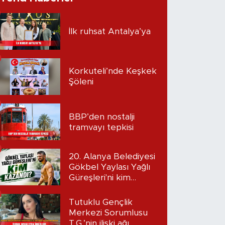
İlk ruhsat Antalya’ya
Korkuteli’nde Keşkek
Şöleni
BBP’den nostalji
tramvayı tepkisi
20. Alanya Belediyesi
Gökbel Yaylası Yağlı
Güreşleri'ni kim
kazandı?
Tutuklu Gençlik
Merkezi Sorumlusu
T.G.’nin ilişki ağı