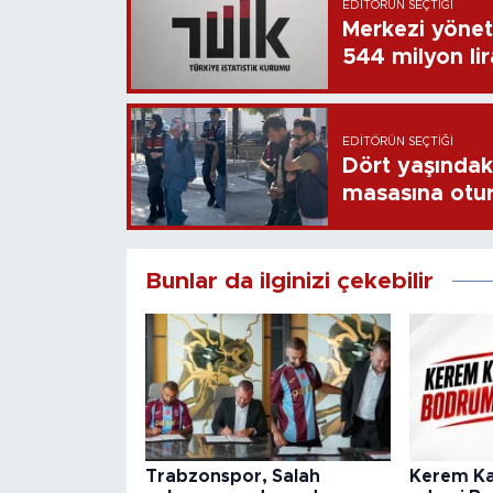
EDITÖRÜN SEÇTIĞI
Merkezi yönet
544 milyon li
EDITÖRÜN SEÇTIĞI
Dört yaşındaki
masasına otu
Bunlar da ilginizi çekebilir
Trabzonspor, Salah
Kerem Ka