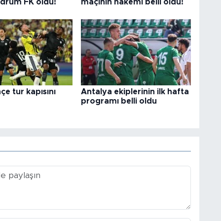
odrum FK oldu!
maçının hakemi belli oldu!
e tur kapısını
Antalya ekiplerinin ilk hafta
programı belli oldu