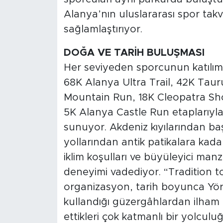
Alanya’nın uluslararası spor takv
sağlamlaştırıyor.
DOĞA VE TARİH BULUŞMASI
Her seviyeden sporcunun katılımı
68K Alanya Ultra Trail, 42K Tau
Mountain Run, 18K Cleopatra Shor
5K Alanya Castle Run etaplarıyl
sunuyor. Akdeniz kıyılarından b
yollarından antik patikalara kad
iklim koşulları ve büyüleyici man
deneyimi vadediyor. “Tradition 
organizasyon, tarih boyunca Yörü
kullandığı güzergâhlardan ilham a
ettikleri çok katmanlı bir yolculuğ