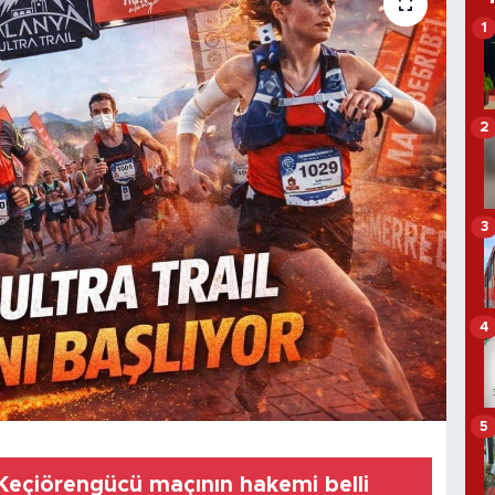
1
2
3
4
5
Keçiörengücü maçının hakemi belli