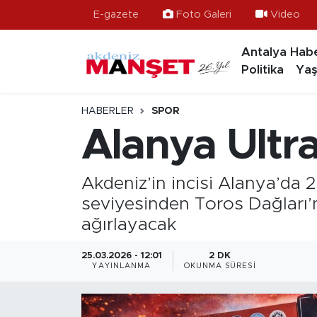
E-gazete
Foto Galeri
Video
Antalya Habe
Asayiş
Hava Durumu
Politika
Yaş
Bilim & Teknoloji
Trafik Durumu
HABERLER
SPOR
Eğitim
Süper Lig Puan Durumu ve Fikstür
Alanya Ultra
Ekonomi
Tüm Manşetler
Akdeniz’in incisi Alanya’da 
Güncel
Son Dakika Haberleri
seviyesinden Toros Dağları’n
ağırlayacak
Gündem
Haber Arşivi
25.03.2026 - 12:01
2 DK
YAYINLANMA
OKUNMA SÜRESI
İlçeler
Kültür- Sanat