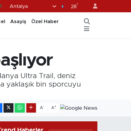
6
°
Antalya
28
0
el
Asayiş
Özel Haber
8
0
2
0
aşlıyor
anya Ultra Trail, deniz
la yaklaşık bin sporcuyu
-
+
A
A
Trend Haberler