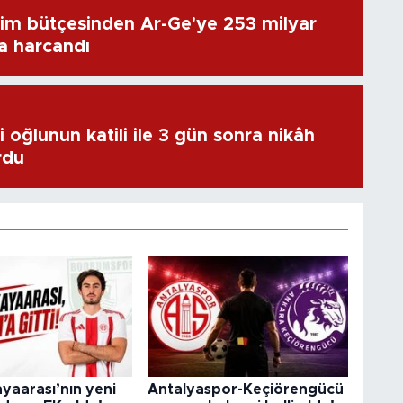
im bütçesinden Ar-Ge'ye 253 milyar
ra harcandı
 oğlunun katili ile 3 gün sonra nikâh
rdu
yaarası’nın yeni
Antalyaspor-Keçiörengücü