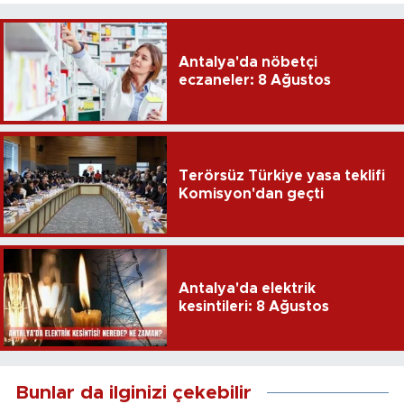
Antalya'da nöbetçi
eczaneler: 8 Ağustos
Terörsüz Türkiye yasa teklifi
Komisyon'dan geçti
Antalya'da elektrik
kesintileri: 8 Ağustos
Bunlar da ilginizi çekebilir