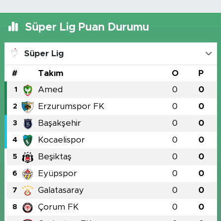
Süper Lig Puan Durumu
Süper Lig
#
Takım
O
P
Amed
0
0
1
Erzurumspor FK
0
0
2
Başakşehir
0
0
3
Kocaelispor
0
0
4
Beşiktaş
0
0
5
Eyüpspor
0
0
6
Galatasaray
0
0
7
Çorum FK
0
0
8