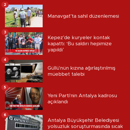
2
Manavgat’ta sahil düzenlemesi
3
Kepez’de kuryeler kontak
kapattı: ‘Bu saldırı hepimize
yapıldı’
4
Güllü'nün kızına ağırlaştırılmış
müebbet talebi
5
Yeni Parti'nin Antalya kadrosu
açıklandı
6
Antalya Büyükşehir Belediyesi
yolsuzluk soruşturmasında sıcak