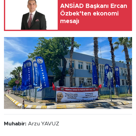
ANSİAD Başkanı Ercan
Özbek’ten ekonomi
mesajı
Muhabir:
Arzu YAVUZ