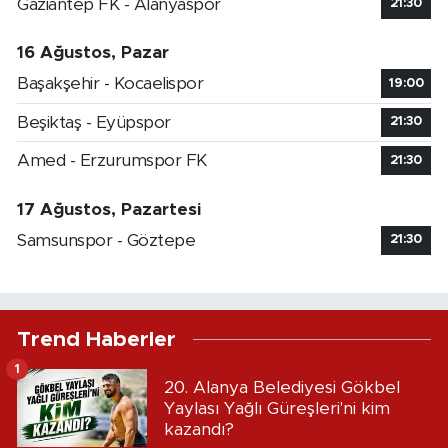
Gaziantep FK - Alanyaspor
21:30
16 Ağustos, Pazar
Başakşehir - Kocaelispor
19:00
Beşiktaş - Eyüpspor
21:30
Amed - Erzurumspor FK
21:30
17 Ağustos, Pazartesi
Samsunspor - Göztepe
21:30
Trend Haberler
1
20. Alanya Belediyesi Gökbel
Yaylası Yağlı Güreşleri'ni kim
kazandı?