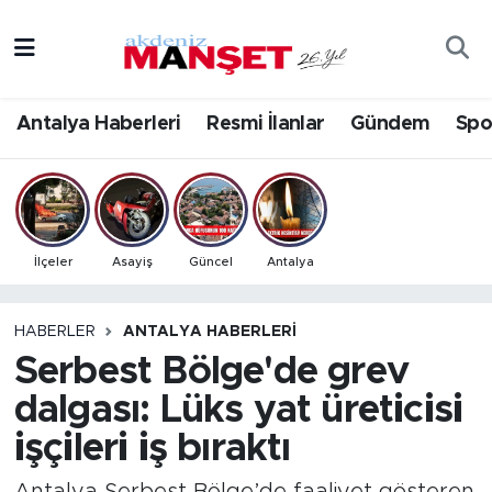
Asayiş
Antalya Nöbetçi Eczaneler
Antalya Haberleri
Resmi İlanlar
Gündem
Spo
Bilim & Teknoloji
Antalya Hava Durumu
Eğitim
Antalya Namaz Vakitleri
Ekonomi
Antalya Trafik Yoğunluk Haritası
İlçeler
Asayiş
Güncel
Antalya
Güncel
Süper Lig Puan Durumu ve Fikstür
HABERLER
ANTALYA HABERLERI
Serbest Bölge'de grev
Gündem
Tüm Manşetler
dalgası: Lüks yat üreticisi
İlçeler
Son Dakika Haberleri
işçileri iş bıraktı
Kültür- Sanat
Haber Arşivi
Antalya Serbest Bölge’de faaliyet gösteren