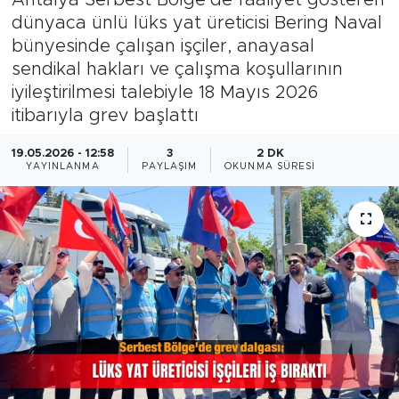
dünyaca ünlü lüks yat üreticisi Bering Naval
Magazin
bünyesinde çalışan işçiler, anayasal
sendikal hakları ve çalışma koşullarının
Özel Haber
iyileştirilmesi talebiyle 18 Mayıs 2026
itibarıyla grev başlattı
Politika
19.05.2026 - 12:58
3
2 DK
Resmi İlanlar
YAYINLANMA
PAYLAŞIM
OKUNMA SÜRESI
Sağlık
Spor
Turizm