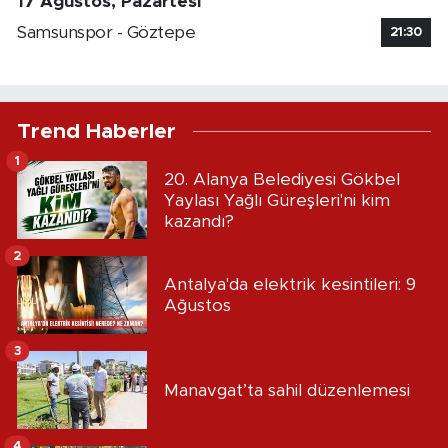
17 Ağustos, Pazartesi
Samsunspor - Göztepe
21:30
Trend Haberler
1
20. Alanya Belediyesi Gökbel
Yaylası Yağlı Güreşleri'ni kim
kazandı?
2
Antalya'da elektrik kesintileri: 9
Ağustos
3
Manavgat’ta sahil düzenlemesi
4