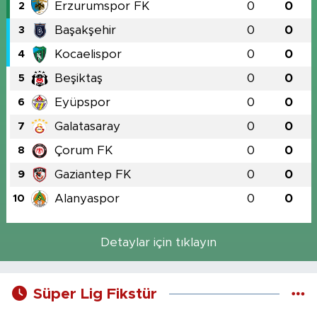
Erzurumspor FK
0
0
2
Başakşehir
0
0
3
Kocaelispor
0
0
4
Beşiktaş
0
0
5
Eyüpspor
0
0
6
Galatasaray
0
0
7
Çorum FK
0
0
8
Gaziantep FK
0
0
9
Alanyaspor
0
0
10
Detaylar için tıklayın
Süper Lig Fikstür