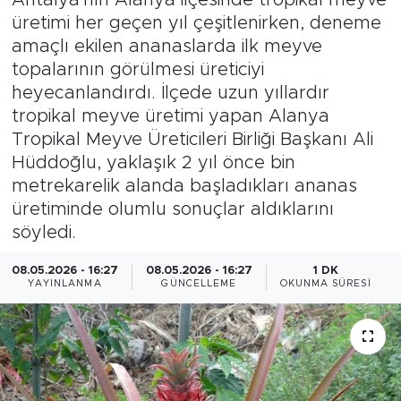
üretimi her geçen yıl çeşitlenirken, deneme
Magazin
amaçlı ekilen ananaslarda ilk meyve
topalarının görülmesi üreticiyi
Özel Haber
heyecanlandırdı. İlçede uzun yıllardır
tropikal meyve üretimi yapan Alanya
Politika
Tropikal Meyve Üreticileri Birliği Başkanı Ali
Hüddoğlu, yaklaşık 2 yıl önce bin
Resmi İlanlar
metrekarelik alanda başladıkları ananas
üretiminde olumlu sonuçlar aldıklarını
Sağlık
söyledi.
Spor
08.05.2026 - 16:27
08.05.2026 - 16:27
1 DK
YAYINLANMA
GÜNCELLEME
OKUNMA SÜRESI
Turizm