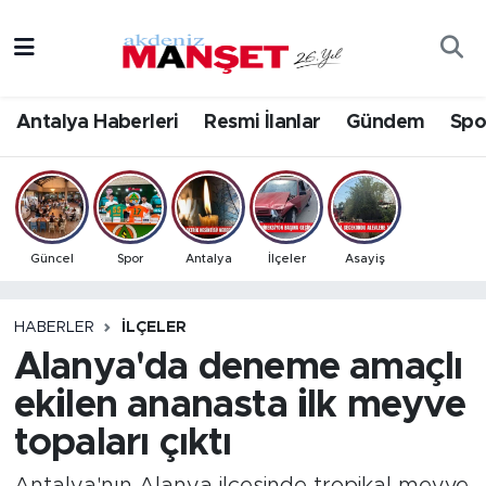
Asayiş
Antalya Nöbetçi Eczaneler
Antalya Haberleri
Resmi İlanlar
Gündem
Spo
Bilim & Teknoloji
Antalya Hava Durumu
Eğitim
Antalya Namaz Vakitleri
Ekonomi
Antalya Trafik Yoğunluk Haritası
Güncel
Spor
Antalya
İlçeler
Asayiş
Güncel
Süper Lig Puan Durumu ve Fikstür
HABERLER
İLÇELER
Alanya'da deneme amaçlı
Gündem
Tüm Manşetler
ekilen ananasta ilk meyve
İlçeler
Son Dakika Haberleri
topaları çıktı
Kültür- Sanat
Haber Arşivi
Antalya'nın Alanya ilçesinde tropikal meyve