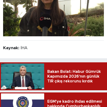
Kaynak:
İHA
Bakan Bolat: Habur Gümrük
Kapımızda 2026'nın günlük
TIR çıkış rekorunu kırdık
EGM'ye kadro ihdas edilmesi
hakkında Cumhurbaşkanlığı