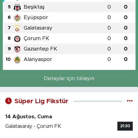
Beşiktaş
0
0
5
Eyüpspor
0
0
6
Galatasaray
0
0
7
Çorum FK
0
0
8
Gaziantep FK
0
0
9
Alanyaspor
0
0
10
Detaylar için tıklayın
Süper Lig Fikstür
14 Ağustos, Cuma
Galatasaray - Çorum FK
21:30