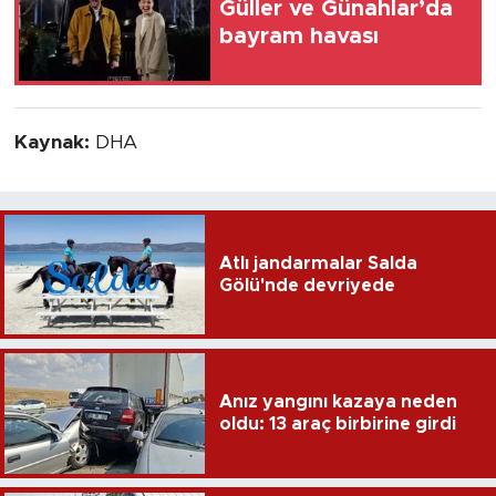
Güller ve Günahlar’da
bayram havası
Kaynak:
DHA
Atlı jandarmalar Salda
Gölü'nde devriyede
Anız yangını kazaya neden
oldu: 13 araç birbirine girdi