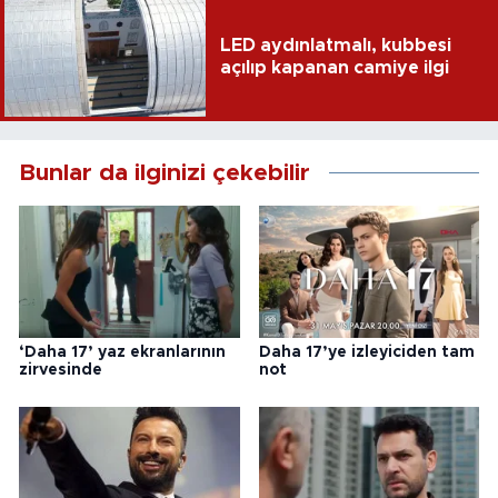
LED aydınlatmalı, kubbesi
açılıp kapanan camiye ilgi
Bunlar da ilginizi çekebilir
‘Daha 17’ yaz ekranlarının
Daha 17’ye izleyiciden tam
zirvesinde
not