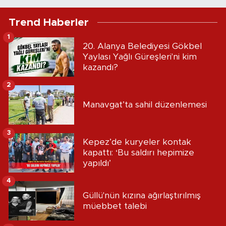
Trend Haberler
1
20. Alanya Belediyesi Gökbel
Yaylası Yağlı Güreşleri'ni kim
kazandı?
2
Manavgat’ta sahil düzenlemesi
3
Kepez’de kuryeler kontak
kapattı: ‘Bu saldırı hepimize
yapıldı’
4
Güllü'nün kızına ağırlaştırılmış
müebbet talebi