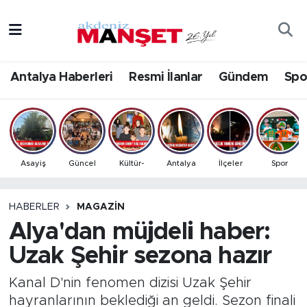
Asayiş
Antalya Nöbetçi Eczaneler
Antalya Haberleri
Resmi İlanlar
Gündem
Spo
Bilim & Teknoloji
Antalya Hava Durumu
Eğitim
Antalya Namaz Vakitleri
Ekonomi
Antalya Trafik Yoğunluk Haritası
Asayiş
Güncel
Kültür-
Antalya
İlçeler
Spor
Güncel
Süper Lig Puan Durumu ve Fikstür
HABERLER
MAGAZIN
Alya'dan müjdeli haber:
Gündem
Tüm Manşetler
Uzak Şehir sezona hazır
İlçeler
Son Dakika Haberleri
Kanal D'nin fenomen dizisi Uzak Şehir
Kültür- Sanat
Haber Arşivi
hayranlarının beklediği an geldi. Sezon finali