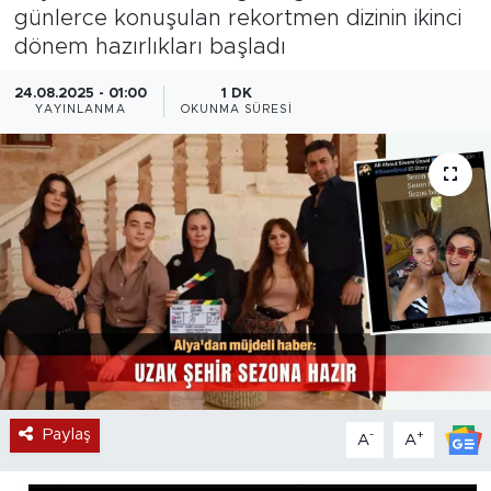
günlerce konuşulan rekortmen dizinin ikinci
Magazin
dönem hazırlıkları başladı
Özel Haber
24.08.2025 - 01:00
1 DK
YAYINLANMA
OKUNMA SÜRESI
Politika
Resmi İlanlar
Sağlık
Spor
Turizm
Paylaş
-
+
A
A