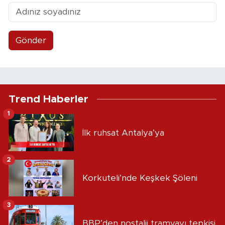
Gönder
Trend Haberler
1
İlk ruhsat Antalya’ya
2
Korkuteli’nde Keşkek Şöleni
3
BBP’den nostalji tramvayı tepkisi