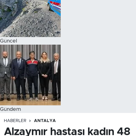
Magazin
Özel Haber
Güncel
Politika
Resmi İlanlar
Sağlık
Spor
Turizm
Gündem
HABERLER
ANTALYA
Alzaymır hastası kadın 48