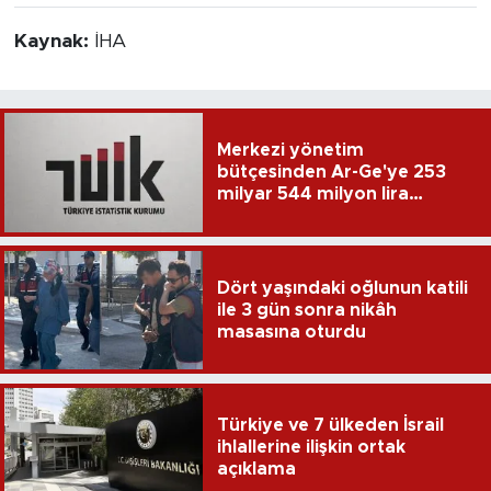
Kaynak:
İHA
Merkezi yönetim
bütçesinden Ar-Ge'ye 253
milyar 544 milyon lira
harcandı
Dört yaşındaki oğlunun katili
ile 3 gün sonra nikâh
masasına oturdu
Türkiye ve 7 ülkeden İsrail
ihlallerine ilişkin ortak
açıklama