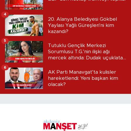
4
20. Alanya Belediyesi Gökbel
Yaylası Yağlı Güreşleri'ni kim
kazandı?
5
Tutuklu Gençlik Merkezi
Sorumlusu T.G.’nin ilişki ağı
mercek altında: Dudak uçuklatan
iddialar!
6
AK Parti Manavgat’ta kulisler
hareketlendi: Yeni başkan kim
olacak?