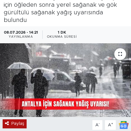
için öğleden sonra yerel sağanak ve gök
Magazin
gürültülü sağanak yağış uyarısında
bulundu
Özel Haber
08.07.2026 - 14:21
1 DK
YAYINLANMA
OKUNMA SÜRESI
Politika
Resmi İlanlar
Sağlık
Spor
Turizm
Paylaş
-
+
A
A