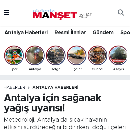
Asayiş
Antalya Nöbetçi Eczaneler
Antalya Haberleri
Resmi İlanlar
Gündem
Spo
Bilim & Teknoloji
Antalya Hava Durumu
Eğitim
Antalya Namaz Vakitleri
Ekonomi
Antalya Trafik Yoğunluk Haritası
Spor
Antalya
Bölge
İlçeler
Güncel
Asayiş
Güncel
Süper Lig Puan Durumu ve Fikstür
HABERLER
ANTALYA HABERLERI
Antalya için sağanak
Gündem
Tüm Manşetler
yağış uyarısı!
İlçeler
Son Dakika Haberleri
Meteoroloji, Antalya'da sıcak havanın
Kültür- Sanat
Haber Arşivi
etkisini sürdüreceğini bildirirken, doğu ilçeleri