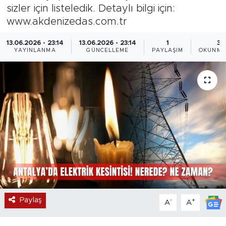
sizler için listeledik. Detaylı bilgi için:
Magazin
www.akdenizedas.com.tr
Özel Haber
13.06.2026 - 23:14
13.06.2026 - 23:14
1
3 
YAYINLANMA
GÜNCELLEME
PAYLAŞIM
OKUNMA
Politika
Resmi İlanlar
Sağlık
Spor
Turizm
Paylaş
-
+
A
A