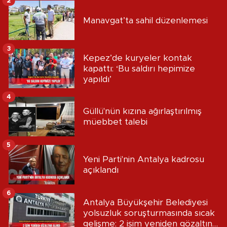
2
Manavgat’ta sahil düzenlemesi
3
Kepez’de kuryeler kontak
kapattı: ‘Bu saldırı hepimize
yapıldı’
4
Güllü'nün kızına ağırlaştırılmış
müebbet talebi
5
Yeni Parti'nin Antalya kadrosu
açıklandı
6
Antalya Büyükşehir Belediyesi
yolsuzluk soruşturmasında sıcak
gelişme: 2 isim yeniden gözaltına