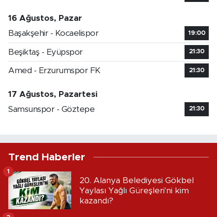
16 Ağustos, Pazar
Başakşehir - Kocaelispor
19:00
Beşiktaş - Eyüpspor
21:30
Amed - Erzurumspor FK
21:30
17 Ağustos, Pazartesi
Samsunspor - Göztepe
21:30
Trend Haberler
1
20. Alanya Belediyesi Gökbel
Yaylası Yağlı Güreşleri'ni kim
kazandı?