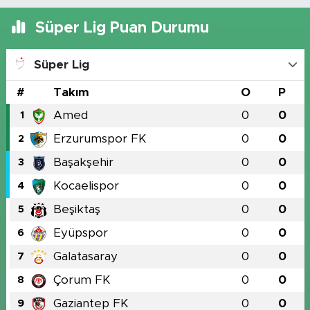
Süper Lig Puan Durumu
Süper Lig
#
Takım
O
P
Amed
0
0
1
Erzurumspor FK
0
0
2
Başakşehir
0
0
3
Kocaelispor
0
0
4
Beşiktaş
0
0
5
Eyüpspor
0
0
6
Galatasaray
0
0
7
Çorum FK
0
0
8
Gaziantep FK
0
0
9