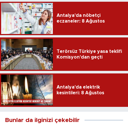
Antalya'da nöbetçi
eczaneler: 8 Ağustos
Terörsüz Türkiye yasa teklifi
Komisyon'dan geçti
Antalya'da elektrik
kesintileri: 8 Ağustos
Bunlar da ilginizi çekebilir