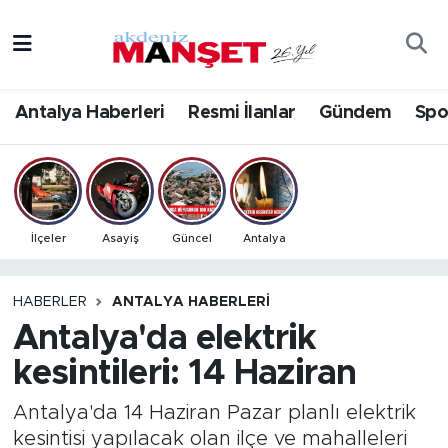
Asayiş
Antalya Nöbetçi Eczaneler
Antalya Haberleri
Resmi İlanlar
Gündem
Spo
Bilim & Teknoloji
Antalya Hava Durumu
Eğitim
Antalya Namaz Vakitleri
Ekonomi
Antalya Trafik Yoğunluk Haritası
İlçeler
Asayiş
Güncel
Antalya
Güncel
Süper Lig Puan Durumu ve Fikstür
HABERLER
ANTALYA HABERLERI
Antalya'da elektrik
Gündem
Tüm Manşetler
kesintileri: 14 Haziran
İlçeler
Son Dakika Haberleri
Antalya'da 14 Haziran Pazar planlı elektrik
Kültür- Sanat
Haber Arşivi
kesintisi yapılacak olan ilçe ve mahalleleri