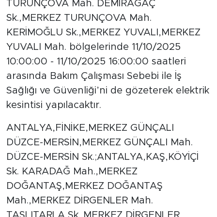
TURUNÇOVA Mah. DEMİRAĞAÇ
Sk.,MERKEZ TURUNÇOVA Mah.
KERİMOĞLU Sk.,MERKEZ YUVALI,MERKEZ
YUVALI Mah. bölgelerinde 11/10/2025
10:00:00 - 11/10/2025 16:00:00 saatleri
arasında Bakım Çalışması Sebebi ile İş
Sağlığı ve Güvenliği’ni de gözeterek elektrik
kesintisi yapılacaktır.
ANTALYA,FİNİKE,MERKEZ GÜNÇALI
DÜZCE-MERSİN,MERKEZ GÜNÇALI Mah.
DÜZCE-MERSİN Sk.;ANTALYA,KAŞ,KÖYİÇİ
Sk. KARADAĞ Mah.,MERKEZ
DOĞANTAŞ,MERKEZ DOĞANTAŞ
Mah.,MERKEZ DİRGENLER Mah.
TAŞLITARLA Sk.,MERKEZ DİRGENLER