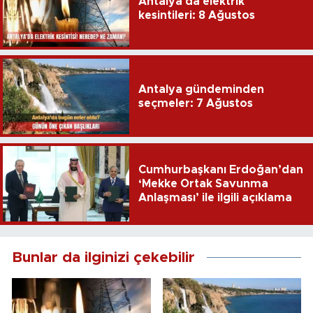
Antalya'da elektrik
kesintileri: 8 Ağustos
Antalya gündeminden
seçmeler: 7 Ağustos
Cumhurbaşkanı Erdoğan’dan
‘Mekke Ortak Savunma
Anlaşması’ ile ilgili açıklama
Bunlar da ilginizi çekebilir