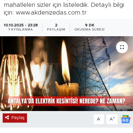
mahalleleri sizler için listeledik. Detaylı bilgi
Magazin
için: www.akdenizedas.com.tr
Özel Haber
10.10.2025 - 23:28
2
9 DK
YAYINLANMA
PAYLAŞIM
OKUNMA SÜRESI
Politika
Resmi İlanlar
Sağlık
Spor
Turizm
Paylaş
-
+
A
A