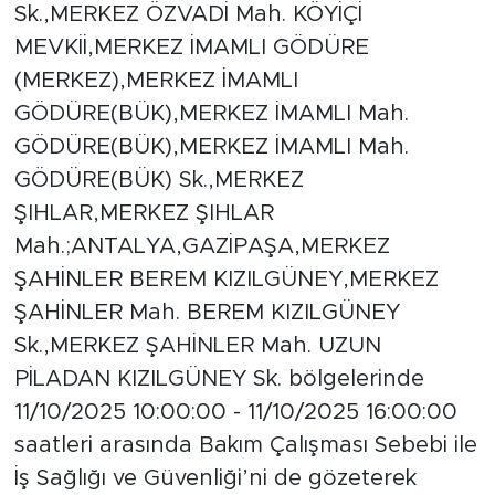
Sk.,MERKEZ ÖZVADİ Mah. KÖYİÇİ
MEVKİİ,MERKEZ İMAMLI GÖDÜRE
(MERKEZ),MERKEZ İMAMLI
GÖDÜRE(BÜK),MERKEZ İMAMLI Mah.
GÖDÜRE(BÜK),MERKEZ İMAMLI Mah.
GÖDÜRE(BÜK) Sk.,MERKEZ
ŞIHLAR,MERKEZ ŞIHLAR
Mah.;ANTALYA,GAZİPAŞA,MERKEZ
ŞAHİNLER BEREM KIZILGÜNEY,MERKEZ
ŞAHİNLER Mah. BEREM KIZILGÜNEY
Sk.,MERKEZ ŞAHİNLER Mah. UZUN
PİLADAN KIZILGÜNEY Sk. bölgelerinde
11/10/2025 10:00:00 - 11/10/2025 16:00:00
saatleri arasında Bakım Çalışması Sebebi ile
İş Sağlığı ve Güvenliği’ni de gözeterek