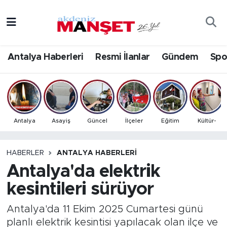
Asayiş
Antalya Nöbetçi Eczaneler
Antalya Haberleri
Resmi İlanlar
Gündem
Spo
Bilim & Teknoloji
Antalya Hava Durumu
Eğitim
Antalya Namaz Vakitleri
Ekonomi
Antalya Trafik Yoğunluk Haritası
Antalya
Asayiş
Güncel
İlçeler
Eğitim
Kültür-
Güncel
Süper Lig Puan Durumu ve Fikstür
HABERLER
ANTALYA HABERLERI
Antalya'da elektrik
Gündem
Tüm Manşetler
kesintileri sürüyor
İlçeler
Son Dakika Haberleri
Antalya'da 11 Ekim 2025 Cumartesi günü
Kültür- Sanat
Haber Arşivi
planlı elektrik kesintisi yapılacak olan ilçe ve