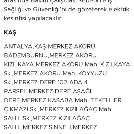
arasında Bakım Çalışması Sebebi ile İş
Sağlığı ve Güvenliği’ni de gözeterek elektrik
kesintisi yapılacaktır.
KAŞ
ANTALYA,KAŞ,MERKEZ AKÖRÜ
BADEMBURNU,MERKEZ AKÖRÜ
KIZILKAYA,MERKEZ AKÖRÜ Mah. KIZILKAYA
Sk.,MERKEZ AKÖRÜ Mah. KÖYYÜZÜ
Sk.,MERKEZ DERE 102 ADA 4
PARSEL,MERKEZ DERE AŞAĞI
DERE,MERKEZ KASABA Mah. TEKELİLER
ÇIKMAZI Sk.,MERKEZ KIZILAĞAÇ Mah.
SAHİL Sk.,MERKEZ KIZILAĞAÇ
SAHİL,MERKEZ SİNNELİ,MERKEZ