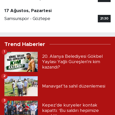
17 Ağustos, Pazartesi
Samsunspor - Göztepe
21:30
Trend Haberler
1
20. Alanya Belediyesi Gökbel
Yaylası Yağlı Güreşleri'ni kim
kazandı?
2
Manavgat’ta sahil düzenlemesi
3
Kepez’de kuryeler kontak
kapattı: ‘Bu saldırı hepimize