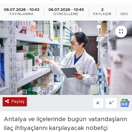
Magazin
06.07.2026 - 10:43
06.07.2026 - 10:45
2
YAYINLANMA
GÜNCELLEME
PAYLAŞIM
OKUN
Özel Haber
Politika
Resmi İlanlar
Sağlık
Spor
Turizm
Paylaş
-
+
A
A
Antalya ve ilçelerinde bugün vatandaşların
ilaç ihtiyaçlarını karşılayacak nöbetçi