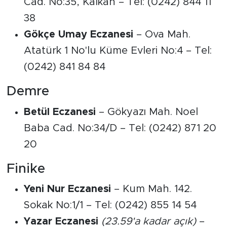
Cad. No:35, Kalkan – Tel: (0242) 844 11
38
Gökçe Umay Eczanesi
– Ova Mah.
Atatürk 1 No'lu Küme Evleri No:4 – Tel:
(0242) 841 84 84
Demre
Betül Eczanesi
– Gökyazı Mah. Noel
Baba Cad. No:34/D – Tel: (0242) 871 20
20
Finike
Yeni Nur Eczanesi
– Kum Mah. 142.
Sokak No:1/1 – Tel: (0242) 855 14 54
Yazar Eczanesi
(23.59'a kadar açık)
–