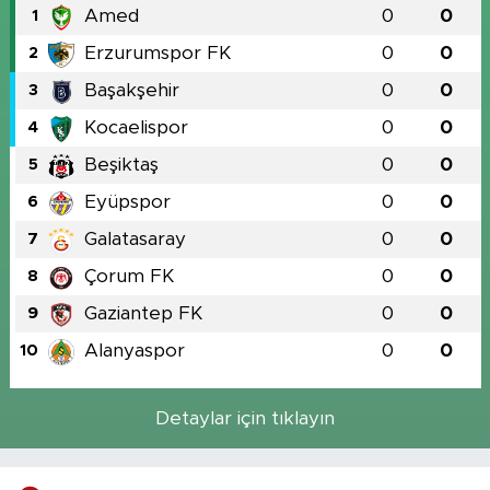
Amed
0
0
1
Erzurumspor FK
0
0
2
Başakşehir
0
0
3
Kocaelispor
0
0
4
Beşiktaş
0
0
5
Eyüpspor
0
0
6
Galatasaray
0
0
7
Çorum FK
0
0
8
Gaziantep FK
0
0
9
Alanyaspor
0
0
10
Detaylar için tıklayın