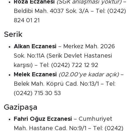
Roza Eczanesi
(SGK anlaşması yoktur)
–
Beldibi Mah. 4037 Sok. 3/A – Tel: (0242)
824 01 21
Serik
Alkan Eczanesi
– Merkez Mah. 2026
Sok. No:11A (Serik Devlet Hastanesi
karşısı) – Tel: (0242) 722 12 92
Melek Eczanesi
(02.00'ye kadar açık)
–
Belek Mah. Köprü Cad. No:13/1 – Tel:
(0242) 715 30 53
Gazipaşa
Fahri Oğuz Eczanesi
– Cumhuriyet
Mah. Hastane Cad. No:9/1 – Tel: (0242)