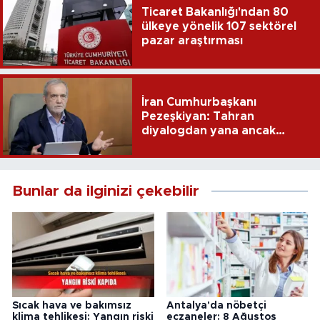
Ticaret Bakanlığı'ndan 80
ülkeye yönelik 107 sektörel
pazar araştırması
İran Cumhurbaşkanı
Pezeşkiyan: Tahran
diyalogdan yana ancak
teslime zorlanamaz
Bunlar da ilginizi çekebilir
Sıcak hava ve bakımsız
Antalya'da nöbetçi
klima tehlikesi: Yangın riski
eczaneler: 8 Ağustos