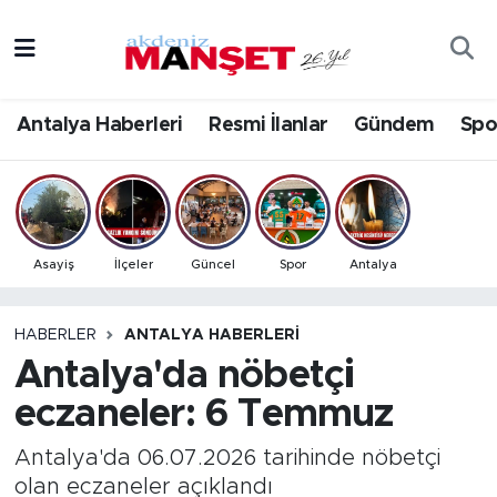
Asayiş
Antalya Nöbetçi Eczaneler
Antalya Haberleri
Resmi İlanlar
Gündem
Spo
Bilim & Teknoloji
Antalya Hava Durumu
Eğitim
Antalya Namaz Vakitleri
Ekonomi
Antalya Trafik Yoğunluk Haritası
Asayiş
İlçeler
Güncel
Spor
Antalya
Güncel
Süper Lig Puan Durumu ve Fikstür
HABERLER
ANTALYA HABERLERI
Antalya'da nöbetçi
Gündem
Tüm Manşetler
eczaneler: 6 Temmuz
İlçeler
Son Dakika Haberleri
Antalya'da 06.07.2026 tarihinde nöbetçi
Kültür- Sanat
Haber Arşivi
olan eczaneler açıklandı