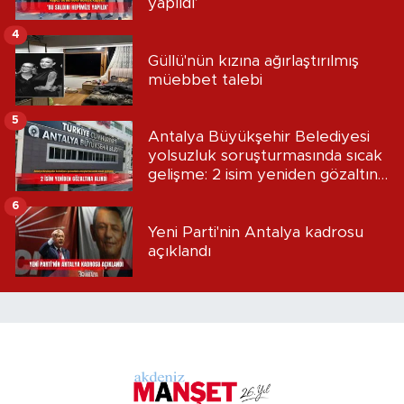
yapıldı’
4
Güllü'nün kızına ağırlaştırılmış
müebbet talebi
5
Antalya Büyükşehir Belediyesi
yolsuzluk soruşturmasında sıcak
gelişme: 2 isim yeniden gözaltına
alındı
6
Yeni Parti'nin Antalya kadrosu
açıklandı