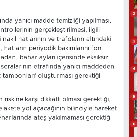
2
nda yanıcı madde temizliği yapılması,
trollerinin gerçekleştirilmesi, ilgili
i nakil hatlarının ve trafoların altındaki
3
, hatların periyodik bakımlarını fön
madan, bahar ayları içerisinde eksiksiz
 seralarının etrafında yanıcı maddeden
4
ik tamponları' oluşturması gerektiği
5
iskine karşı dikkatli olması gerektiği,
felakete yol açacağının bilinciyle hareket
kenarlarında ateş yakılmaması gerektiği
6