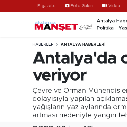
E-gazete
Foto Galeri
Video
Antalya Habe
Asayiş
Hava Durumu
Politika
Yaş
Bilim & Teknoloji
Trafik Durumu
HABERLER
ANTALYA HABERLERI
Eğitim
Süper Lig Puan Durumu ve Fikstür
Antalya'da o
Ekonomi
Tüm Manşetler
veriyor
Güncel
Son Dakika Haberleri
Çevre ve Orman Mühendisler
Gündem
Haber Arşivi
dolayısıyla yapılan açıklam
yağışların yaz aylarında orma
İlçeler
artması nedeniyle yangın tehl
Kültür- Sanat