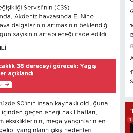
G
işikliği Servisi’nin (C3S)
G
ında, Akdeniz havzasında El Nino
hava dalgalarının artmasının beklendiği
1
gün sayısının artabileceği ifade edildi.
B
B
Lİ
A
caklık 38 dereceyi görecek: Yağış
1
ler açıklandı
S
le
yüzde 90'ının insan kaynaklı olduğuna
içinden geçen enerji nakil hatları,
1
m eksikliklerinin, mega yangınların en
elip, yangınların çıkış nedenleri