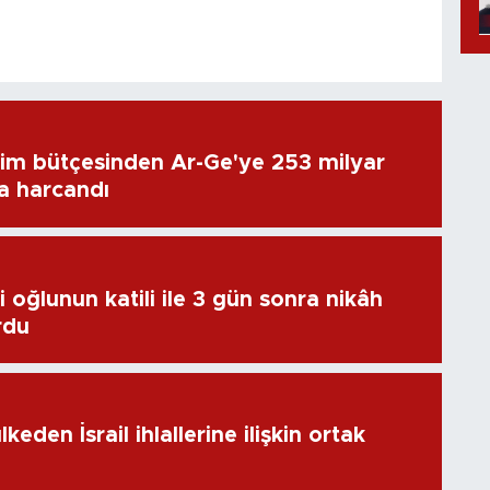
im bütçesinden Ar-Ge'ye 253 milyar
ra harcandı
 oğlunun katili ile 3 gün sonra nikâh
rdu
keden İsrail ihlallerine ilişkin ortak