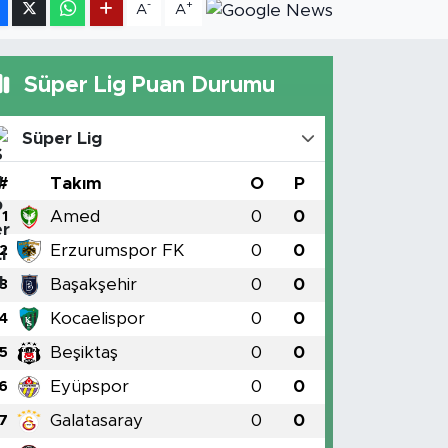
-
+
A
A
Süper Lig Puan Durumu
Süper Lig
#
Takım
O
P
Amed
0
0
1
Erzurumspor FK
0
0
2
Başakşehir
0
0
3
Kocaelispor
0
0
4
Beşiktaş
0
0
5
Eyüpspor
0
0
6
Galatasaray
0
0
7