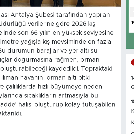
sı Antalya Şubesi tarafından yapılan
1
dürlüğü verilerine göre 2026 kış
elinde son 66 yılın en yüksek seviyesine
ilimetre yağışla kış mevsiminde en fazla
 Bu durumun barajlar ve yer altı su
nuçlar doğurmasına rağmen, orman
r oluşturabileceği kaydedildi. Topraktaki
lıman havanın, orman altı bitki
1
 ve çalılıklarda hızlı büyümeye neden
G
aylarında sıcaklıkların artmasıyla bu
1
madde' halısı oluşturup kolay tutuşabilen
K
tarıldı.
K