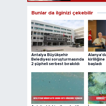
Bunlar da ilginizi çekebilir
Antalya Büyükşehir
Alanya'da
Belediyesi soruşturmasında
kirliliğin
2 şüpheli serbest bırakıldı
başladı