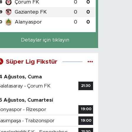
Çorum FK
0
0
8
Gaziantep FK
0
0
9
Alanyaspor
0
0
0
Detaylar için tıklayın
Süper Lig Fikstür
4 Ağustos, Cuma
alatasaray - Çorum FK
21:30
5 Ağustos, Cumartesi
onyaspor - Rizespor
19:00
asımpaşa - Trabzonspor
19:00
21:30