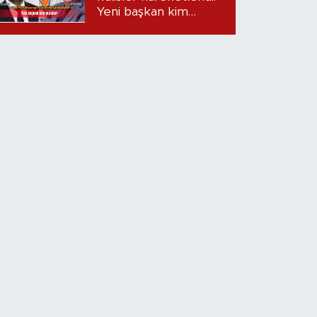
Yeni başkan kim
olacak?