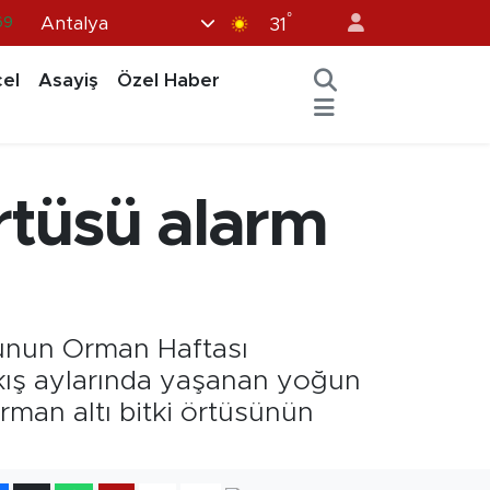
°
Antalya
31
06
02
el
Asayiş
Özel Haber
.2
32
48
örtüsü alarm
unun Orman Haftası
 kış aylarında yaşanan yoğun
rman altı bitki örtüsünün