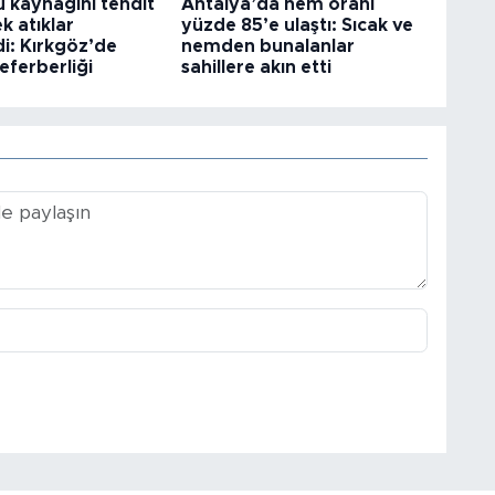
 kaynağını tehdit
Antalya’da nem oranı
k atıklar
yüzde 85’e ulaştı: Sıcak ve
i: Kırkgöz’de
nemden bunalanlar
ferberliği
sahillere akın etti