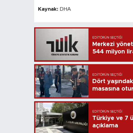
Kaynak:
DHA
EDITÖRÜN SEÇTIĞI
Merkezi yönet
544 milyon li
EDITÖRÜN SEÇTIĞI
Dört yaşındaki
masasına otu
EDITÖRÜN SEÇTIĞI
Türkiye ve 7 ül
açıklama