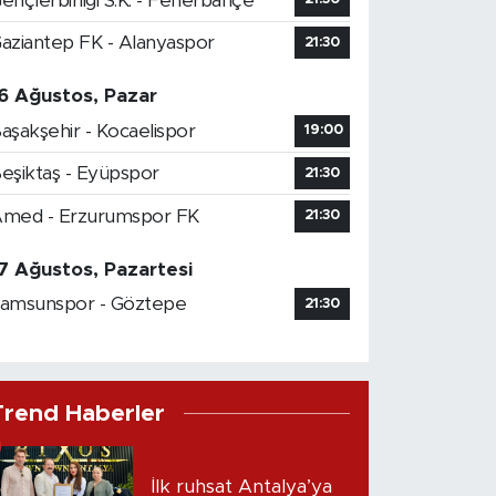
ençlerbirliği S.K. - Fenerbahçe
aziantep FK - Alanyaspor
21:30
6 Ağustos, Pazar
aşakşehir - Kocaelispor
19:00
eşiktaş - Eyüpspor
21:30
med - Erzurumspor FK
21:30
7 Ağustos, Pazartesi
amsunspor - Göztepe
21:30
Trend Haberler
İlk ruhsat Antalya’ya