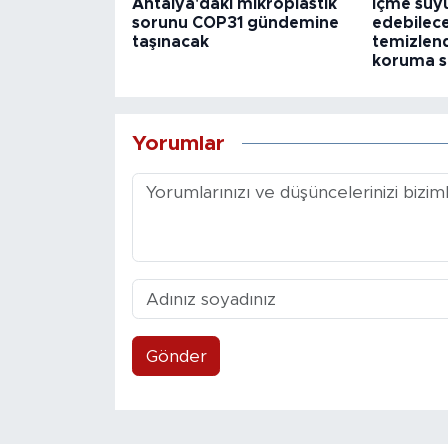
Antalya'daki mikroplastik
İçme suyu
sorunu COP31 gündemine
edebilece
taşınacak
temizlend
koruma se
Yorumlar
Gönder