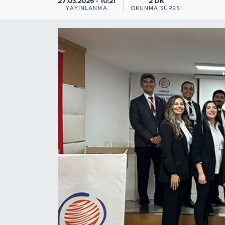
27.03.2026 - 10:21
2 DK
YAYINLANMA
OKUNMA SÜRESI
Magazin
Özel Haber
Politika
Resmi İlanlar
Sağlık
Spor
Turizm