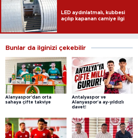
LED aydınlatmalı, kubbesi
açılıp kapanan camiye ilgi
Bunlar da ilginizi çekebilir
Alanyaspor'dan orta
Antalyaspor ve
sahaya çifte takviye
Alanyaspor'a ay-yıldızlı
davet!