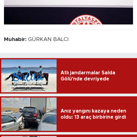
Muhabir:
GÜRKAN BALCI
Atlı jandarmalar Salda
Gölü'nde devriyede
Anız yangını kazaya neden
oldu: 13 araç birbirine girdi