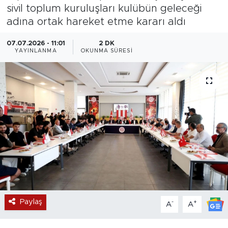
sivil toplum kuruluşları kulübün geleceği
Magazin
adına ortak hareket etme kararı aldı
Özel Haber
07.07.2026 - 11:01
2 DK
YAYINLANMA
OKUNMA SÜRESI
Politika
Resmi İlanlar
Sağlık
Spor
Turizm
Paylaş
-
+
A
A