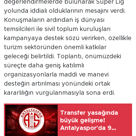
değerlendirmelerde bulunarak Süper Lig
yolunda iddialı olduklarının mesajını verdi.
Konuşmaların ardından iş dünyası
temsilcileri ile sivil toplum kuruluşları
kampanyaya destek sözü verirken, özellikle
turizm sektöründen önemli katkılar
geleceği belirtildi. Toplantı, önümüzdeki
süreçte daha geniş katılımlı
organizasyonlarla maddi ve manevi
desteğin artırılması yönündeki ortak
kararlılığın vurgulanmasıyla sona erdi.
Transfer yasağında
büyük gelişme!
Antalyaspor'da 9
dosya kapandı