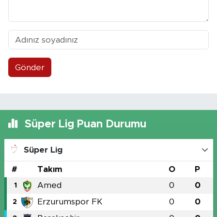
Gönder
Süper Lig Puan Durumu
Süper Lig
#
Takım
O
P
Amed
0
0
1
Erzurumspor FK
0
0
2