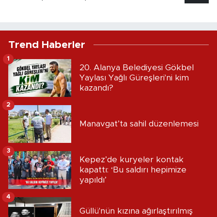
Trend Haberler
1
20. Alanya Belediyesi Gökbel
Yaylası Yağlı Güreşleri'ni kim
kazandı?
2
Manavgat’ta sahil düzenlemesi
3
Kepez’de kuryeler kontak
kapattı: ‘Bu saldırı hepimize
yapıldı’
4
Güllü'nün kızına ağırlaştırılmış