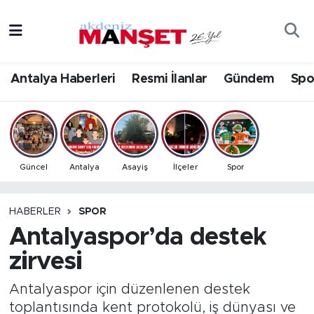
Asayiş
Antalya Nöbetçi Eczaneler
Antalya Haberleri
Resmi İlanlar
Gündem
Spo
Bilim & Teknoloji
Antalya Hava Durumu
Eğitim
Antalya Namaz Vakitleri
Ekonomi
Antalya Trafik Yoğunluk Haritası
Güncel
Antalya
Asayiş
İlçeler
Spor
Güncel
Süper Lig Puan Durumu ve Fikstür
HABERLER
SPOR
Antalyaspor’da destek
Gündem
Tüm Manşetler
zirvesi
İlçeler
Son Dakika Haberleri
Antalyaspor için düzenlenen destek
Kültür- Sanat
Haber Arşivi
toplantısında kent protokolü, iş dünyası ve