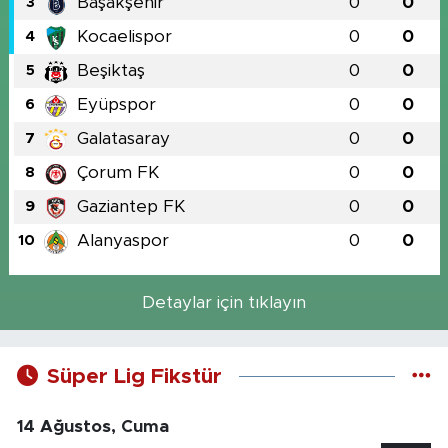
Başakşehir
0
0
3
Kocaelispor
0
0
4
Beşiktaş
0
0
5
Eyüpspor
0
0
6
Galatasaray
0
0
7
Çorum FK
0
0
8
Gaziantep FK
0
0
9
Alanyaspor
0
0
10
Detaylar için tıklayın
Süper Lig Fikstür
14 Ağustos, Cuma