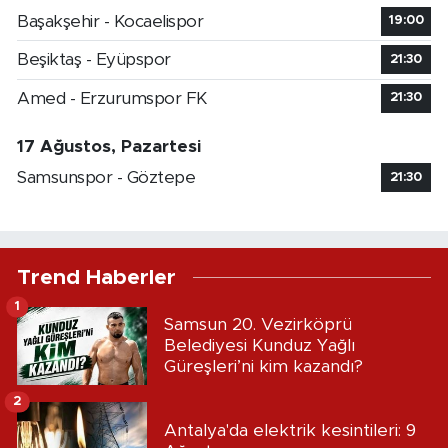
Başakşehir - Kocaelispor
19:00
Beşiktaş - Eyüpspor
21:30
Amed - Erzurumspor FK
21:30
17 Ağustos, Pazartesi
Samsunspor - Göztepe
21:30
Trend Haberler
1
Samsun 20. Vezirköprü
Belediyesi Kunduz Yağlı
Güreşleri’ni kim kazandı?
2
Antalya'da elektrik kesintileri: 9