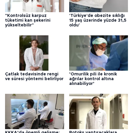
"Kontrolsüz karpuz
'Türkiye'de obezite sıklığı
tüketimi kan şekerini
15 yaş üzerinde yüzde 31,5
yükseltebilir"
oldu'
Çatlak tedavisinde rengi
‘Omurilik pili ile kronik
ve süresi yöntemi belirliyor
ağrılar kontrol altına
alınabiliyor’
KKKA’da önemli gelişme;
Botoks yaptıracaklara