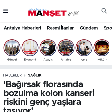
Asayiş
Antalya Nöbetçi Eczaneler
Antalya Haberleri
Resmi İlanlar
Gündem
Spo
Bilim & Teknoloji
Antalya Hava Durumu
Eğitim
Antalya Namaz Vakitleri
Ekonomi
Antalya Trafik Yoğunluk Haritası
Güncel
Ekonomi
Asayiş
Antalya
İlçeler
Kültür-
Güncel
Süper Lig Puan Durumu ve Fikstür
HABERLER
SAĞLIK
‘Bağırsak florasında
Gündem
Tüm Manşetler
bozulma kolon kanseri
İlçeler
Son Dakika Haberleri
riskini genç yaşlara
Kültür- Sanat
Haber Arşivi
taşıyor’