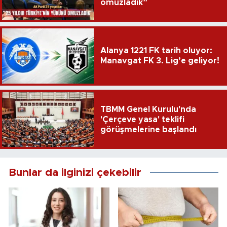
omuzladık”
Alanya 1221 FK tarih oluyor:
Manavgat FK 3. Lig’e geliyor!
TBMM Genel Kurulu'nda
'Çerçeve yasa' teklifi
görüşmelerine başlandı
Bunlar da ilginizi çekebilir