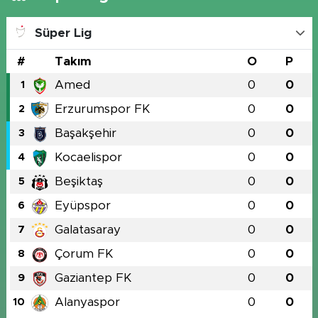
Süper Lig
#
Takım
O
P
Amed
0
0
1
Erzurumspor FK
0
0
2
Başakşehir
0
0
3
Kocaelispor
0
0
4
Beşiktaş
0
0
5
Eyüpspor
0
0
6
Galatasaray
0
0
7
Çorum FK
0
0
8
Gaziantep FK
0
0
9
Alanyaspor
0
0
10