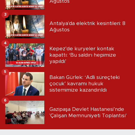
Ağustos
3
Antalya'da elektrik kesintileri: 8
Ağustos
4
Kepez’de kuryeler kontak
kapattı: ‘Bu saldırı hepimize
yapıldı’
5
Bakan Gürlek: ‘Adli süreçteki
çocuk’ kavramı hukuk
sistemimize kazandırıldı
6
Gazipaşa Devlet Hastanesi’nde
'Çalışan Memnuniyeti Toplantısı'