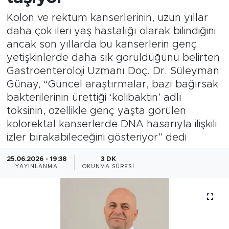
Kolon ve rektum kanserlerinin, uzun yıllar
Magazin
daha çok ileri yaş hastalığı olarak bilindiğini
ancak son yıllarda bu kanserlerin genç
Özel Haber
yetişkinlerde daha sık görüldüğünü belirten
Gastroenteroloji Uzmanı Doç. Dr. Süleyman
Politika
Günay, “Güncel araştırmalar, bazı bağırsak
Resmi İlanlar
bakterilerinin ürettiği ‘kolibaktin’ adlı
toksinin, özellikle genç yaşta görülen
Sağlık
kolorektal kanserlerde DNA hasarıyla ilişkili
izler bırakabileceğini gösteriyor” dedi
Spor
25.06.2026 - 19:38
3 DK
YAYINLANMA
OKUNMA SÜRESI
Turizm