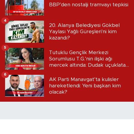
BBP’den nostalji tramvayı tepkisi
4
20. Alanya Belediyesi Gökbel
Yaylası Yağlı Güreşleri'ni kim
kazandı?
5
Tutuklu Gençlik Merkezi
Sorumlusu T.G.’nin ilişki ağı
mercek altında: Dudak uçuklatan
iddialar!
6
AK Parti Manavgat’ta kulisler
hareketlendi: Yeni başkan kim
olacak?