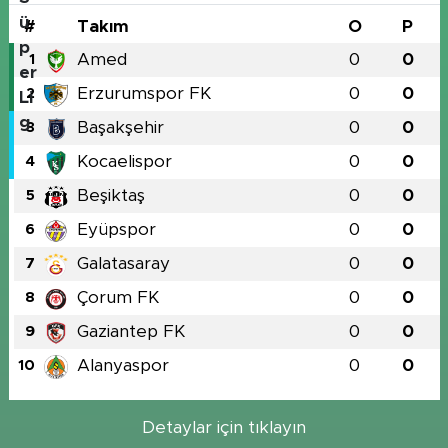
#
Takım
O
P
Amed
0
0
1
Erzurumspor FK
0
0
2
Başakşehir
0
0
3
Kocaelispor
0
0
4
Beşiktaş
0
0
5
Eyüpspor
0
0
6
Galatasaray
0
0
7
Çorum FK
0
0
8
Gaziantep FK
0
0
9
Alanyaspor
0
0
10
Detaylar için tıklayın