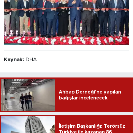
Kaynak:
DHA
Ahbap Derneği’ne yapılan
bağışlar incelenecek
İletişim Başkanlığı: Terörsüz
Türkiye ile kazanan 86