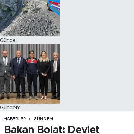
Magazin
Özel Haber
Güncel
Politika
Resmi İlanlar
Sağlık
Spor
Turizm
Gündem
HABERLER
GÜNDEM
Bakan Bolat: Devlet