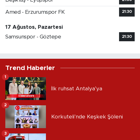
Amed - Erzurumspor FK
21:30
17 Ağustos, Pazartesi
Samsunspor - Göztepe
21:30
Trend Haberler
1
İlk ruhsat Antalya’ya
2
Korkuteli’nde Keşkek Şöleni
3