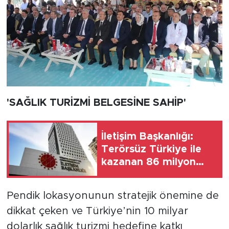
'SAĞLIK TURİZMİ BELGESİNE SAHİP'
İletişim Başkanlığı:
Terörsüz Türkiye ile
kazanan 86 milyon
olacak
Pendik lokasyonunun stratejik önemine de
dikkat çeken ve Türkiye’nin 10 milyar
dolarlık sağlık turizmi hedefine katkı