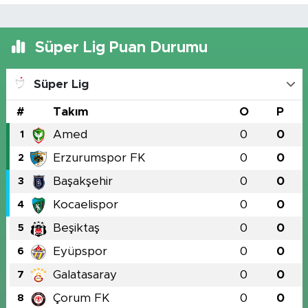
Süper Lig Puan Durumu
Süper Lig
#
Takım
O
P
Amed
0
0
1
Erzurumspor FK
0
0
2
Başakşehir
0
0
3
Kocaelispor
0
0
4
Beşiktaş
0
0
5
Eyüpspor
0
0
6
Galatasaray
0
0
7
Çorum FK
0
0
8