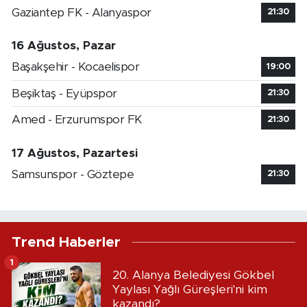
Gaziantep FK - Alanyaspor
21:30
16 Ağustos, Pazar
Başakşehir - Kocaelispor
19:00
Beşiktaş - Eyüpspor
21:30
Amed - Erzurumspor FK
21:30
17 Ağustos, Pazartesi
Samsunspor - Göztepe
21:30
Trend Haberler
1
20. Alanya Belediyesi Gökbel
Yaylası Yağlı Güreşleri'ni kim
kazandı?