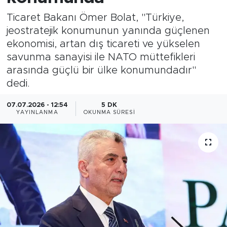
Ticaret Bakanı Ömer Bolat, "Türkiye,
Magazin
jeostratejik konumunun yanında güçlenen
ekonomisi, artan dış ticareti ve yükselen
Özel Haber
savunma sanayisi ile NATO müttefikleri
arasında güçlü bir ülke konumundadır"
Politika
dedi.
Resmi İlanlar
07.07.2026 - 12:54
5 DK
YAYINLANMA
OKUNMA SÜRESI
Sağlık
Spor
Turizm