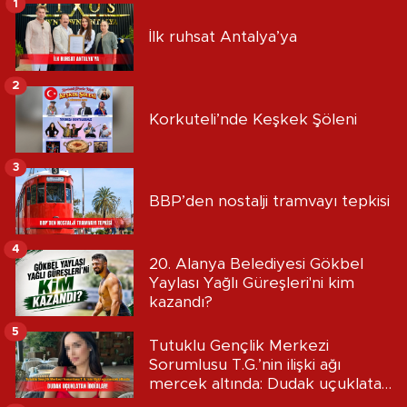
1
İlk ruhsat Antalya’ya
2
Korkuteli’nde Keşkek Şöleni
3
BBP’den nostalji tramvayı tepkisi
4
20. Alanya Belediyesi Gökbel
Yaylası Yağlı Güreşleri'ni kim
kazandı?
5
Tutuklu Gençlik Merkezi
Sorumlusu T.G.’nin ilişki ağı
mercek altında: Dudak uçuklatan
iddialar!