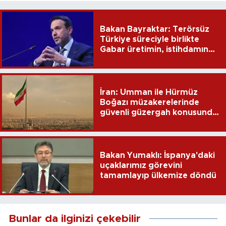
Bakan Bayraktar: Terörsüz
Türkiye süreciyle birlikte
Gabar üretimin, istihdamın
ve umudun adresi oldu
İran: Umman ile Hürmüz
Boğazı müzakerelerinde
güvenli güzergah konusunda
anlaşmaya vardık
Bakan Yumaklı: İspanya'daki
uçaklarımız görevini
tamamlayıp ülkemize döndü
Bunlar da ilginizi çekebilir