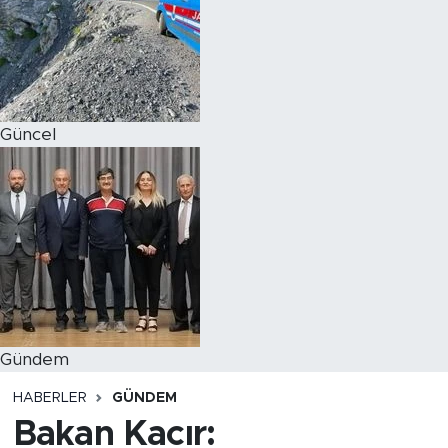
Magazin
Özel Haber
Güncel
Politika
Resmi İlanlar
Sağlık
Spor
Turizm
Gündem
HABERLER
GÜNDEM
Bakan Kacır: