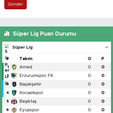
Gönder
Süper Lig Puan Durumu
Süper Lig
#
Takım
O
P
Amed
0
0
1
Erzurumspor FK
0
0
2
Başakşehir
0
0
3
Kocaelispor
0
0
4
Beşiktaş
0
0
5
Eyüpspor
0
0
6