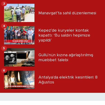
3
Manavgat’ta sahil düzenlemesi
4
Kepez’de kuryeler kontak
kapattı: ‘Bu saldırı hepimize
yapıldı’
5
Güllü'nün kızına ağırlaştırılmış
müebbet talebi
6
Antalya'da elektrik kesintileri: 8
Ağustos