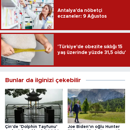
Antalya'da nöbetçi
eczaneler: 9 Ağustos
'Türkiye'de obezite sıklığı 15
yaş üzerinde yüzde 31,5 oldu'
Bunlar da ilginizi çekebilir
Çin'de ‘Dolphin Tayfunu’
Joe Biden’ın oğlu Hunter