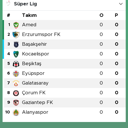
Süper Lig
#
Takım
O
P
Amed
0
0
1
Erzurumspor FK
0
0
2
Başakşehir
0
0
3
Kocaelispor
0
0
4
Beşiktaş
0
0
5
Eyüpspor
0
0
6
Galatasaray
0
0
7
Çorum FK
0
0
8
Gaziantep FK
0
0
9
Alanyaspor
0
0
10