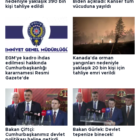
nedeniyle yaklaşık 390 bin
Biden açıkladı: Kanser tüm
kişi tahliye edildi
vücuduna yayıldı
EGM'ye kadro ihdas
Kanada'da orman
edilmesi hakkında
yangınları nedeniyle
Cumhurbaşkanlığı
yaklaşık 20 bin kişi için
kararnamesi Resmi
tahliye emri verildi
Gazete'de
Bakan Çiftçi:
Bakan Gürlek: Devlet
Cumhurbaşkanımız devlet
tepenize binecek!
politikası haline getirdi