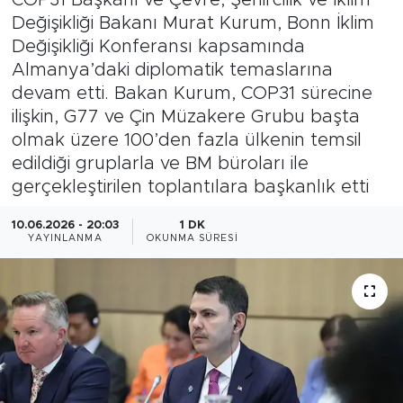
Değişikliği Bakanı Murat Kurum, Bonn İklim
Magazin
Değişikliği Konferansı kapsamında
Almanya’daki diplomatik temaslarına
Özel Haber
devam etti. Bakan Kurum, COP31 sürecine
ilişkin, G77 ve Çin Müzakere Grubu başta
Politika
olmak üzere 100’den fazla ülkenin temsil
edildiği gruplarla ve BM büroları ile
Resmi İlanlar
gerçekleştirilen toplantılara başkanlık etti
Sağlık
10.06.2026 - 20:03
1 DK
YAYINLANMA
OKUNMA SÜRESI
Spor
Turizm