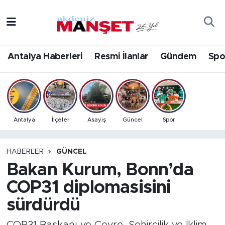
Asayiş
Antalya Nöbetçi Eczaneler
Antalya Haberleri
Resmi İlanlar
Gündem
Spo
Bilim & Teknoloji
Antalya Hava Durumu
Eğitim
Antalya Namaz Vakitleri
Ekonomi
Antalya Trafik Yoğunluk Haritası
Antalya
İlçeler
Asayiş
Güncel
Spor
Güncel
Süper Lig Puan Durumu ve Fikstür
HABERLER
GÜNCEL
Bakan Kurum, Bonn’da
Gündem
Tüm Manşetler
COP31 diplomasisini
İlçeler
Son Dakika Haberleri
sürdürdü
Kültür- Sanat
Haber Arşivi
COP31 Başkanı ve Çevre, Şehircilik ve İklim