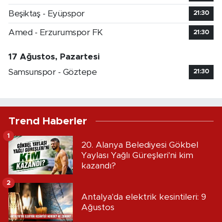
Beşiktaş - Eyüpspor
21:30
Amed - Erzurumspor FK
21:30
17 Ağustos, Pazartesi
Samsunspor - Göztepe
21:30
Trend Haberler
1
20. Alanya Belediyesi Gökbel
Yaylası Yağlı Güreşleri'ni kim
kazandı?
2
Antalya'da elektrik kesintileri: 9
Ağustos