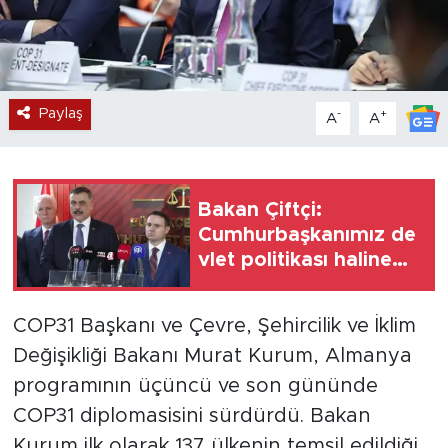
Paylaş
-
+
A
A
Bakan Çiftçi:
Cumhurbaşkanımız de
vlet politikası haline
getirdi
COP31 Başkanı ve Çevre, Şehircilik ve İklim
Değişikliği Bakanı Murat Kurum, Almanya
programının üçüncü ve son gününde
COP31 diplomasisini sürdürdü. Bakan
Kurum ilk olarak 137 ülkenin temsil edildiği