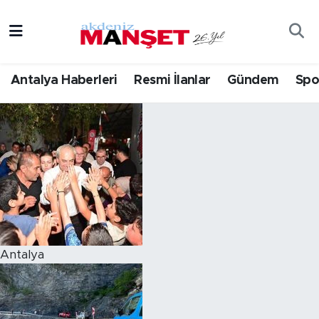
Asayiş
Hava Durumu
Antalya Haberleri
Resmi İlanlar
Gündem
Spo
Bilim & Teknoloji
Trafik Durumu
Eğitim
Süper Lig Puan Durumu ve Fikstür
Ekonomi
Tüm Manşetler
Güncel
Son Dakika Haberleri
Gündem
Haber Arşivi
Antalya
İlçeler
Kültür- Sanat