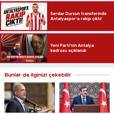
Serdar Dursun transferinde
Antalyaspor’a rakip çıktı!
Yeni Parti'nin Antalya
kadrosu açıklandı
Bunlar da ilginizi çekebilir