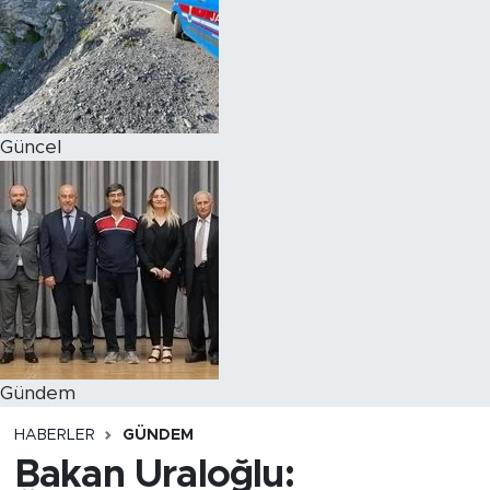
Magazin
Özel Haber
Güncel
Politika
Resmi İlanlar
Sağlık
Spor
Turizm
Gündem
HABERLER
GÜNDEM
Bakan Uraloğlu: