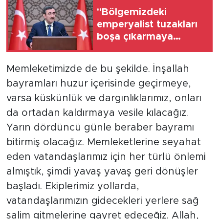
"Bölgemizdeki
emperyalist tuzakları
boşa çıkarmaya
devam edeceğiz"
Memleketimizde de bu şekilde. İnşallah
bayramları huzur içerisinde geçirmeye,
varsa küskünlük ve dargınlıklarımız, onları
da ortadan kaldırmaya vesile kılacağız.
Yarın dördüncü günle beraber bayramı
bitirmiş olacağız. Memleketlerine seyahat
eden vatandaşlarımız için her türlü önlemi
almıştık, şimdi yavaş yavaş geri dönüşler
başladı. Ekiplerimiz yollarda,
vatandaşlarımızın gidecekleri yerlere sağ
salim gitmelerine gayret edeceğiz. Allah,