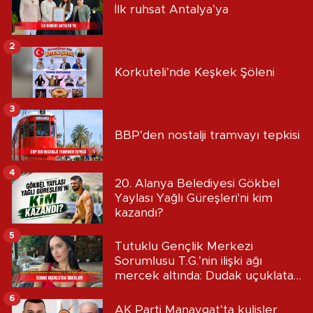
İlk ruhsat Antalya’ya
2
Korkuteli’nde Keşkek Şöleni
3
BBP’den nostalji tramvayı tepkisi
4
20. Alanya Belediyesi Gökbel
Yaylası Yağlı Güreşleri'ni kim
kazandı?
5
Tutuklu Gençlik Merkezi
Sorumlusu T.G.’nin ilişki ağı
mercek altında: Dudak uçuklatan
iddialar!
6
AK Parti Manavgat’ta kulisler