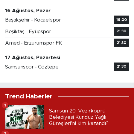
16 Ağustos, Pazar
Başakşehir - Kocaelispor
19:00
Beşiktaş - Eyüpspor
21:30
Amed - Erzurumspor FK
21:30
17 Ağustos, Pazartesi
Samsunspor - Göztepe
21:30
Trend Haberler
1
Samsun 20. Vezirköprü
Belediyesi Kunduz Yağlı
Güreşleri’ni kim kazandı?
2