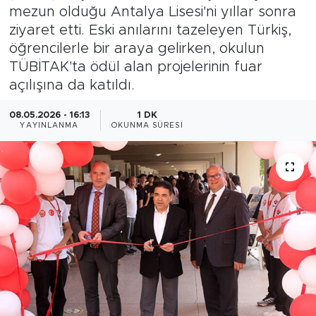
mezun olduğu Antalya Lisesi'ni yıllar sonra
Magazin
ziyaret etti. Eski anılarını tazeleyen Türkiş,
öğrencilerle bir araya gelirken, okulun
Özel Haber
TÜBİTAK'ta ödül alan projelerinin fuar
açılışına da katıldı.
Politika
08.05.2026 - 16:13
1 DK
YAYINLANMA
OKUNMA SÜRESI
Resmi İlanlar
Sağlık
Spor
Turizm