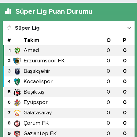
Süper Lig Puan Durumu
Süper Lig
#
Takım
O
P
Amed
0
0
1
Erzurumspor FK
0
0
2
Başakşehir
0
0
3
Kocaelispor
0
0
4
Beşiktaş
0
0
5
Eyüpspor
0
0
6
Galatasaray
0
0
7
Çorum FK
0
0
8
Gaziantep FK
0
0
9