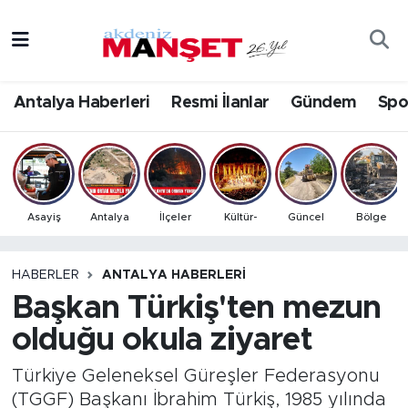
Asayiş
Antalya Nöbetçi Eczaneler
Antalya Haberleri
Resmi İlanlar
Gündem
Spo
Bilim & Teknoloji
Antalya Hava Durumu
Eğitim
Antalya Namaz Vakitleri
Ekonomi
Antalya Trafik Yoğunluk Haritası
Asayiş
Antalya
İlçeler
Kültür-
Güncel
Bölge
Güncel
Süper Lig Puan Durumu ve Fikstür
HABERLER
ANTALYA HABERLERI
Başkan Türkiş'ten mezun
Gündem
Tüm Manşetler
olduğu okula ziyaret
İlçeler
Son Dakika Haberleri
Türkiye Geleneksel Güreşler Federasyonu
Kültür- Sanat
Haber Arşivi
(TGGF) Başkanı İbrahim Türkiş, 1985 yılında