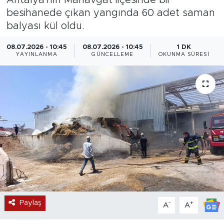
besihanede çıkan yangında 60 adet saman
Magazin
balyası kül oldu.
Özel Haber
08.07.2026 - 10:45
08.07.2026 - 10:45
1 DK
YAYINLANMA
GÜNCELLEME
OKUNMA SÜRESI
Politika
Resmi İlanlar
Sağlık
Spor
Turizm
Paylaş
-
+
A
A