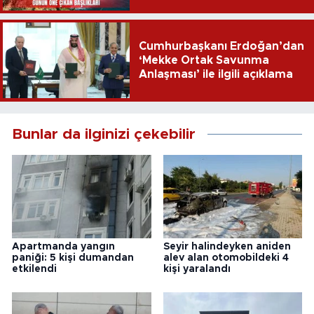
Cumhurbaşkanı Erdoğan’dan
‘Mekke Ortak Savunma
Anlaşması’ ile ilgili açıklama
Bunlar da ilginizi çekebilir
Apartmanda yangın
Seyir halindeyken aniden
paniği: 5 kişi dumandan
alev alan otomobildeki 4
etkilendi
kişi yaralandı