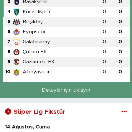
Başakşehir
0
0
3
Kocaelispor
0
0
4
Beşiktaş
0
0
5
Eyüpspor
0
0
6
Galatasaray
0
0
7
Çorum FK
0
0
8
Gaziantep FK
0
0
9
Alanyaspor
0
0
10
Detaylar için tıklayın
Süper Lig Fikstür
14 Ağustos, Cuma