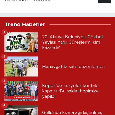
Trend Haberler
1
20. Alanya Belediyesi Gökbel
Yaylası Yağlı Güreşleri'ni kim
kazandı?
2
Manavgat’ta sahil düzenlemesi
3
Kepez’de kuryeler kontak
kapattı: ‘Bu saldırı hepimize
yapıldı’
4
Güllü'nün kızına ağırlaştırılmış