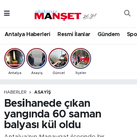
Asayiş
Antalya Nöbetçi Eczaneler
Antalya Haberleri
Resmi İlanlar
Gündem
Spo
Bilim & Teknoloji
Antalya Hava Durumu
Eğitim
Antalya Namaz Vakitleri
Ekonomi
Antalya Trafik Yoğunluk Haritası
Antalya
Asayiş
Güncel
İlçeler
Güncel
Süper Lig Puan Durumu ve Fikstür
HABERLER
ASAYIŞ
Besihanede çıkan
Gündem
Tüm Manşetler
yangında 60 saman
İlçeler
Son Dakika Haberleri
balyası kül oldu
Kültür- Sanat
Haber Arşivi
Antalya'nın Manavgat ilçesinde bir