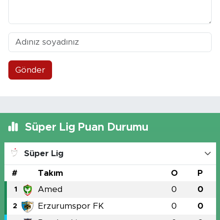
Gönder
Süper Lig Puan Durumu
Süper Lig
#
Takım
O
P
Amed
0
0
1
Erzurumspor FK
0
0
2