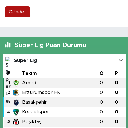
Gönder
Süper Lig Puan Durumu
Süper Lig
#
Takım
O
P
Amed
0
0
1
Erzurumspor FK
0
0
2
Başakşehir
0
0
3
Kocaelispor
0
0
4
Beşiktaş
0
0
5