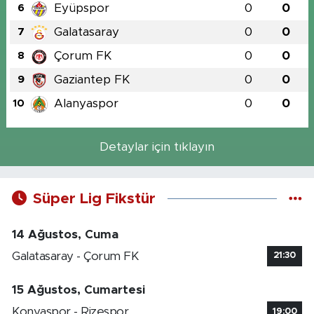
Eyüpspor
0
0
6
Galatasaray
0
0
7
Çorum FK
0
0
8
Gaziantep FK
0
0
9
Alanyaspor
0
0
10
Detaylar için tıklayın
Süper Lig Fikstür
14 Ağustos, Cuma
Galatasaray - Çorum FK
21:30
15 Ağustos, Cumartesi
Konyaspor - Rizespor
19:00