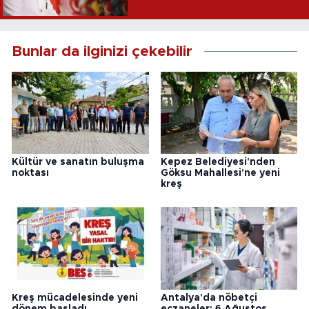
Bunlar da ilginizi çekebilir
Kültür ve sanatın buluşma
Kepez Belediyesi'nden
noktası
Göksu Mahallesi'ne yeni
kreş
Kreş mücadelesinde yeni
Antalya'da nöbetçi
dönem başladı
eczaneler: 6 Ağustos