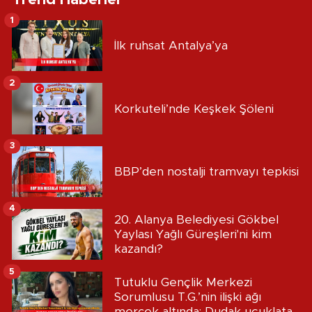
1
İlk ruhsat Antalya’ya
2
Korkuteli’nde Keşkek Şöleni
3
BBP’den nostalji tramvayı tepkisi
4
20. Alanya Belediyesi Gökbel
Yaylası Yağlı Güreşleri'ni kim
kazandı?
5
Tutuklu Gençlik Merkezi
Sorumlusu T.G.’nin ilişki ağı
mercek altında: Dudak uçuklatan