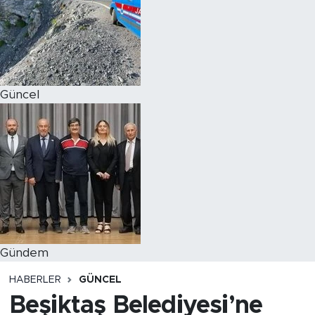
Magazin
Özel Haber
Güncel
Politika
Resmi İlanlar
Sağlık
Spor
Turizm
Gündem
HABERLER
GÜNCEL
Beşiktaş Belediyesi’ne