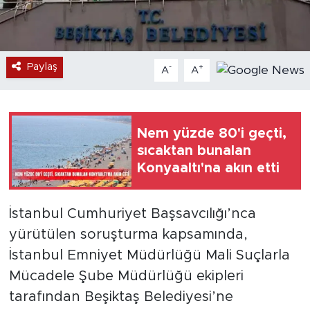
Paylaş
-
+
A
A
Nem yüzde 80'i geçti,
sıcaktan bunalan
Konyaaltı'na akın etti
İstanbul Cumhuriyet Başsavcılığı’nca
yürütülen soruşturma kapsamında,
İstanbul Emniyet Müdürlüğü Mali Suçlarla
Mücadele Şube Müdürlüğü ekipleri
tarafından Beşiktaş Belediyesi’ne