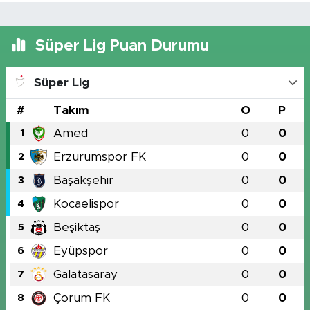
Süper Lig Puan Durumu
Süper Lig
#
Takım
O
P
Amed
0
0
1
Erzurumspor FK
0
0
2
Başakşehir
0
0
3
Kocaelispor
0
0
4
Beşiktaş
0
0
5
Eyüpspor
0
0
6
Galatasaray
0
0
7
Çorum FK
0
0
8