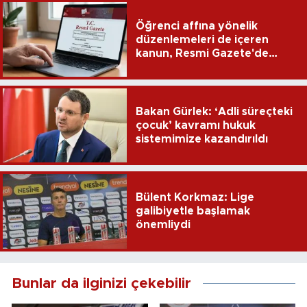
Öğrenci affına yönelik
düzenlemeleri de içeren
kanun, Resmi Gazete'de
yayımlandı
Bakan Gürlek: ‘Adli süreçteki
çocuk’ kavramı hukuk
sistemimize kazandırıldı
Bülent Korkmaz: Lige
galibiyetle başlamak
önemliydi
Bunlar da ilginizi çekebilir