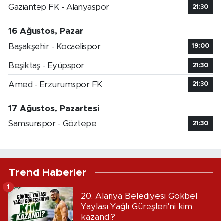
Gaziantep FK - Alanyaspor
21:30
16 Ağustos, Pazar
Başakşehir - Kocaelispor
19:00
Beşiktaş - Eyüpspor
21:30
Amed - Erzurumspor FK
21:30
17 Ağustos, Pazartesi
Samsunspor - Göztepe
21:30
Trend Haberler
1
20. Alanya Belediyesi Gökbel
Yaylası Yağlı Güreşleri'ni kim
kazandı?