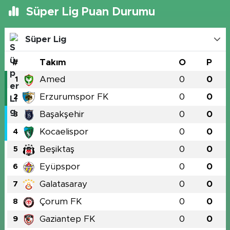
Süper Lig Puan Durumu
Süper Lig
#
Takım
O
P
Amed
0
0
1
Erzurumspor FK
0
0
2
Başakşehir
0
0
3
Kocaelispor
0
0
4
Beşiktaş
0
0
5
Eyüpspor
0
0
6
Galatasaray
0
0
7
Çorum FK
0
0
8
Gaziantep FK
0
0
9