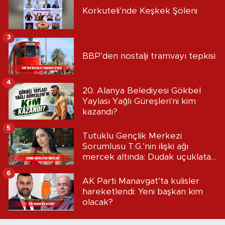
Korkuteli’nde Keşkek Şöleni
3
BBP’den nostalji tramvayı tepkisi
4
20. Alanya Belediyesi Gökbel
Yaylası Yağlı Güreşleri'ni kim
kazandı?
5
Tutuklu Gençlik Merkezi
Sorumlusu T.G.’nin ilişki ağı
mercek altında: Dudak uçuklatan
iddialar!
6
AK Parti Manavgat’ta kulisler
hareketlendi: Yeni başkan kim
olacak?