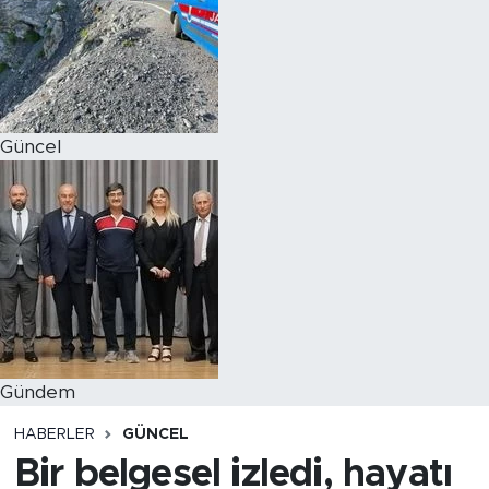
Magazin
Özel Haber
Güncel
Politika
Resmi İlanlar
Sağlık
Spor
Turizm
Gündem
HABERLER
GÜNCEL
Bir belgesel izledi, hayatı