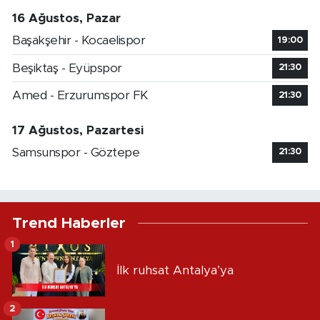
16 Ağustos, Pazar
Başakşehir - Kocaelispor
19:00
Beşiktaş - Eyüpspor
21:30
Amed - Erzurumspor FK
21:30
17 Ağustos, Pazartesi
Samsunspor - Göztepe
21:30
Trend Haberler
1
İlk ruhsat Antalya’ya
2