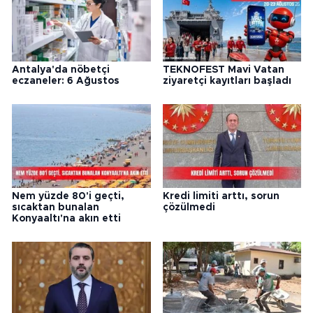
Antalya'da nöbetçi
TEKNOFEST Mavi Vatan
eczaneler: 6 Ağustos
ziyaretçi kayıtları başladı
Nem yüzde 80'i geçti,
Kredi limiti arttı, sorun
sıcaktan bunalan
çözülmedi
Konyaaltı'na akın etti