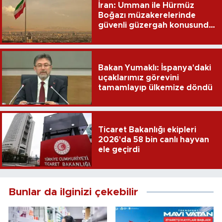
İran: Umman ile Hürmüz
Boğazı müzakerelerinde
güvenli güzergah konusunda
anlaşmaya vardık
Bakan Yumaklı: İspanya'daki
uçaklarımız görevini
tamamlayıp ülkemize döndü
Ticaret Bakanlığı ekipleri
2026'da 58 bin canlı hayvan
ele geçirdi
Bunlar da ilginizi çekebilir