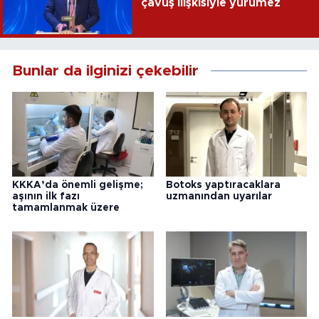
çavuş ilişkisiyle yürümez
Bunlar da ilginizi çekebilir
KKKA’da önemli gelişme;
Botoks yaptıracaklara
aşının ilk fazı
uzmanından uyarılar
tamamlanmak üzere