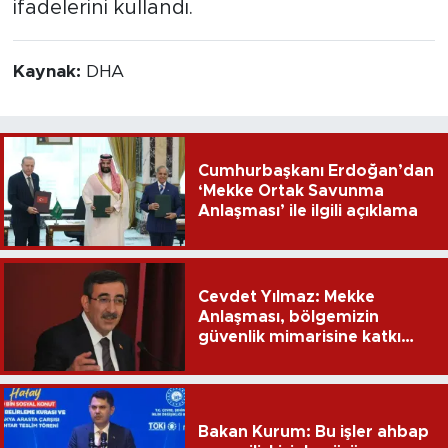
ifadelerini kullandı.
Kaynak:
DHA
Cumhurbaşkanı Erdoğan’dan
‘Mekke Ortak Savunma
Anlaşması’ ile ilgili açıklama
Cevdet Yılmaz: Mekke
Anlaşması, bölgemizin
güvenlik mimarisine katkı
sağlayacak
Bakan Kurum: Bu işler ahbap