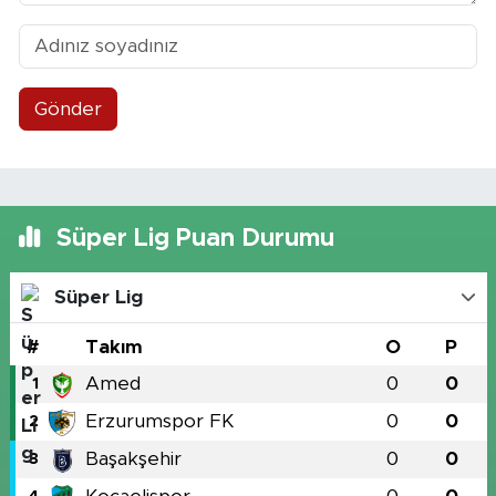
Gönder
Süper Lig Puan Durumu
Süper Lig
#
Takım
O
P
Amed
0
0
1
Erzurumspor FK
0
0
2
Başakşehir
0
0
3