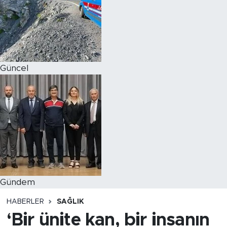
Magazin
Özel Haber
Güncel
Politika
Resmi İlanlar
Sağlık
Spor
Turizm
Gündem
HABERLER
SAĞLIK
‘Bir ünite kan, bir insanın