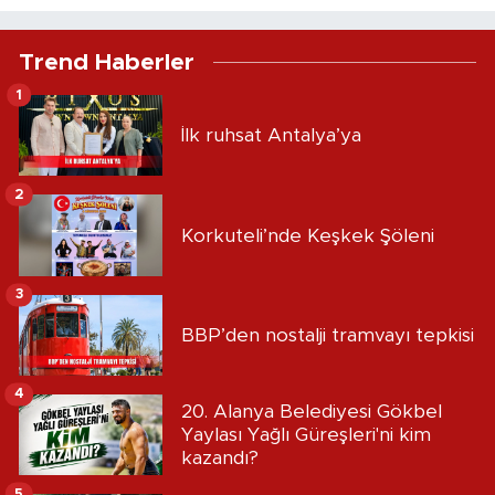
Trend Haberler
1
İlk ruhsat Antalya’ya
2
Korkuteli’nde Keşkek Şöleni
3
BBP’den nostalji tramvayı tepkisi
4
20. Alanya Belediyesi Gökbel
Yaylası Yağlı Güreşleri'ni kim
kazandı?
5