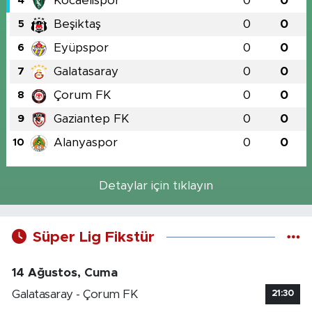
Kocaelispor
0
0
4
Beşiktaş
0
0
5
Eyüpspor
0
0
6
Galatasaray
0
0
7
Çorum FK
0
0
8
Gaziantep FK
0
0
9
Alanyaspor
0
0
10
Detaylar için tıklayın
Süper Lig Fikstür
14 Ağustos, Cuma
Galatasaray - Çorum FK
21:30