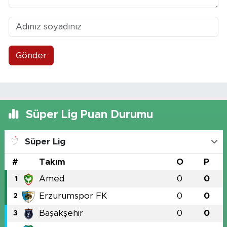
Gönder
Süper Lig Puan Durumu
Süper Lig
#
Takım
O
P
Amed
0
0
1
Erzurumspor FK
0
0
2
Başakşehir
0
0
3