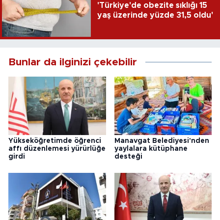
'Türkiye'de obezite sıklığı 15
yaş üzerinde yüzde 31,5 oldu'
Bunlar da ilginizi çekebilir
Yükseköğretimde öğrenci
Manavgat Belediyesi'nden
affı düzenlemesi yürürlüğe
yaylalara kütüphane
girdi
desteği