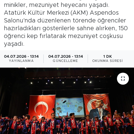
minikler, mezuniyet heyecanı yaşadı.
Magazin
Atatürk Kültür Merkezi (AKM) Aspendos
Salonu'nda düzenlenen törende öğrenciler
Özel Haber
hazırladıkları gösterilerle sahne alırken, 150
öğrenci kep fırlatarak mezuniyet coşkusu
Politika
yaşadı.
Resmi İlanlar
04.07.2026 - 13:14
04.07.2026 - 13:14
1 DK
YAYINLANMA
GÜNCELLEME
OKUNMA SÜRESI
Sağlık
Spor
Turizm