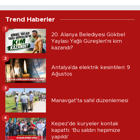
Trend Haberler
1
20. Alanya Belediyesi Gökbel
Yaylası Yağlı Güreşleri'ni kim
kazandı?
2
Antalya'da elektrik kesintileri: 9
Ağustos
3
Manavgat’ta sahil düzenlemesi
4
Kepez’de kuryeler kontak
kapattı: ‘Bu saldırı hepimize
yapıldı’