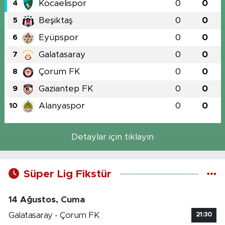
Kocaelispor
0
0
4
Beşiktaş
0
0
5
Eyüpspor
0
0
6
Galatasaray
0
0
7
Çorum FK
0
0
8
Gaziantep FK
0
0
9
Alanyaspor
0
0
10
Detaylar için tıklayın
Süper Lig Fikstür
14 Ağustos, Cuma
Galatasaray - Çorum FK
21:30