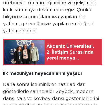
üretmeye, onların eğitimine ve gelişimine
katkı sunmaya devam edeceğiz. Çünkü
biliyoruz ki çocuklarımıza yapılan her
yatırım, geleceğimize yapılan en değerli
yatırımdır' dedi.
Akdeniz Üniversitesi,
2. İletişim Şurası'nda
yerel medya
çalışmalarına katkı
sundu
İlk mezuniyet heyecanlarını yaşadı
Daha sonra ise minikler hazırladıkları
gösterilerle sahne aldı. Zeybek, modern
dans, vals ve kovboy dansı gösterilerilerini