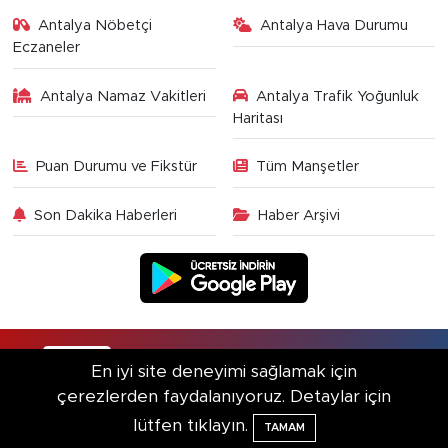
Antalya Nöbetçi
Antalya Hava Durumu
Eczaneler
Antalya Namaz Vakitleri
Antalya Trafik Yoğunluk
Haritası
Puan Durumu ve Fikstür
Tüm Manşetler
Son Dakika Haberleri
Haber Arşivi
RSS
Copyright © 2025. Her hakkı saklıdır.
En iyi site deneyimi sağlamak için
çerezlerden faydalanıyoruz. Detaylar için
Haber Yazılımı:
TE Bilişim
lütfen tıklayın.
TAMAM