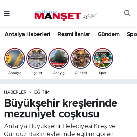
Asayiş
Antalya Nöbetçi Eczaneler
Antalya Haberleri
Resmi İlanlar
Gündem
Spo
Bilim & Teknoloji
Antalya Hava Durumu
Eğitim
Antalya Namaz Vakitleri
Ekonomi
Antalya Trafik Yoğunluk Haritası
Antalya
İlçeler
Asayiş
Güncel
Spor
Güncel
Süper Lig Puan Durumu ve Fikstür
HABERLER
EĞITIM
Büyükşehir kreşlerinde
Gündem
Tüm Manşetler
mezuniyet coşkusu
İlçeler
Son Dakika Haberleri
Antalya Büyükşehir Belediyesi Kreş ve
Kültür- Sanat
Haber Arşivi
Gündüz Bakımevleri'nde eğitim gören