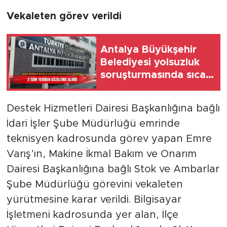
Vekaleten görev verildi
Antalya Büyükşehir
Belediyesi yolsuzluk
soruşturmasında sıcak
gelişme: 2 isim
yeniden gözaltına
Destek Hizmetleri Dairesi Başkanlığına bağlı
alındı
İdari İşler Şube Müdürlüğü emrinde
teknisyen kadrosunda görev yapan Emre
Varış’ın, Makine İkmal Bakım ve Onarım
Dairesi Başkanlığına bağlı Stok ve Ambarlar
Şube Müdürlüğü görevini vekaleten
yürütmesine karar verildi. Bilgisayar
İşletmeni kadrosunda yer alan, İlçe