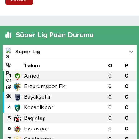
Süper Lig Puan Durumu
Süper Lig
#
Takım
O
P
Amed
0
0
1
Erzurumspor FK
0
0
2
Başakşehir
0
0
3
Kocaelispor
0
0
4
Beşiktaş
0
0
5
Eyüpspor
0
0
6