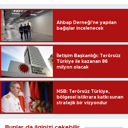
Ahbap Derneği’ne yapılan
bağışlar incelenecek
İletişim Başkanlığı: Terörsüz
Türkiye ile kazanan 86
milyon olacak
MSB: Terörsüz Türkiye,
bölgesel istikrara katkı sunan
stratejik bir vizyondur
Bunlar da ilginizi çekebilir