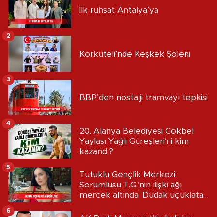
İlk ruhsat Antalya’ya
2
Korkuteli’nde Keşkek Şöleni
3
BBP’den nostalji tramvayı tepkisi
4
20. Alanya Belediyesi Gökbel
Yaylası Yağlı Güreşleri'ni kim
kazandı?
5
Tutuklu Gençlik Merkezi
Sorumlusu T.G.’nin ilişki ağı
mercek altında: Dudak uçuklatan
iddialar!
6