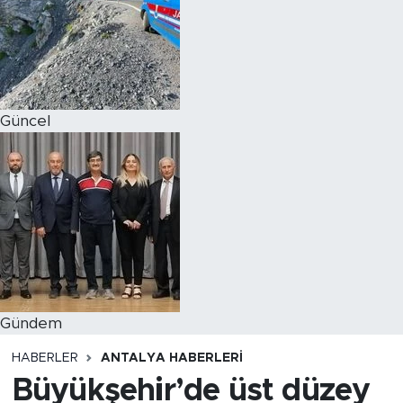
Magazin
Özel Haber
Güncel
Politika
Resmi İlanlar
Sağlık
Spor
Turizm
Gündem
HABERLER
ANTALYA HABERLERI
Büyükşehir’de üst düzey