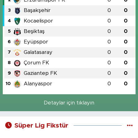
Başakşehir
0
0
3
Kocaelispor
0
0
4
Beşiktaş
0
0
5
Eyüpspor
0
0
6
Galatasaray
0
0
7
Çorum FK
0
0
8
Gaziantep FK
0
0
9
Alanyaspor
0
0
10
Detaylar için tıklayın
Süper Lig Fikstür