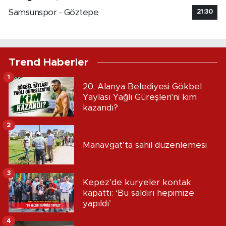
Samsunspor - Göztepe
21:30
Trend Haberler
1
20. Alanya Belediyesi Gökbel
Yaylası Yağlı Güreşleri'ni kim
kazandı?
2
Manavgat’ta sahil düzenlemesi
3
Kepez’de kuryeler kontak
kapattı: ‘Bu saldırı hepimize
yapıldı’
4