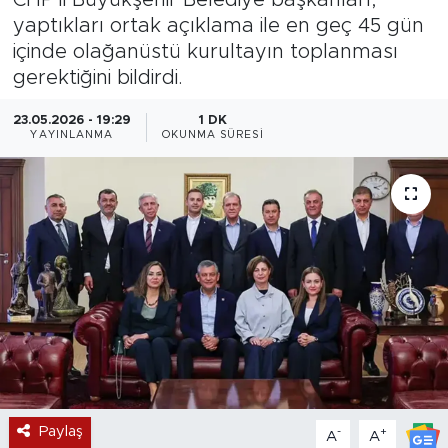
yaptıkları ortak açıklama ile en geç 45 gün
Magazin
içinde olağanüstü kurultayın toplanması
gerektiğini bildirdi.
Özel Haber
23.05.2026 - 19:29
1 DK
Politika
YAYINLANMA
OKUNMA SÜRESI
Resmi İlanlar
Sağlık
Spor
Turizm
Paylaş
-
+
A
A