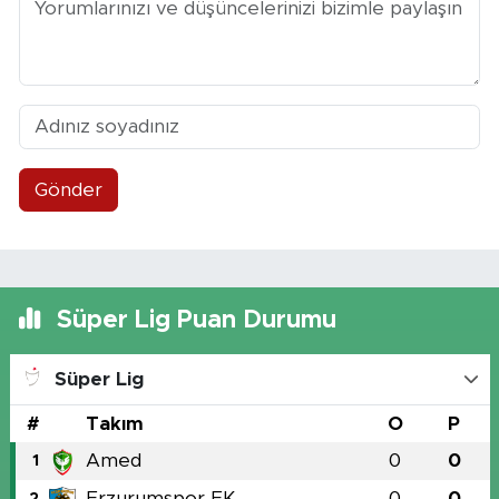
Gönder
Süper Lig Puan Durumu
Süper Lig
#
Takım
O
P
Amed
0
0
1
Erzurumspor FK
0
0
2