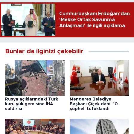
Cumhurbaşkanı Erdoğan’dan
‘Mekke Ortak Savunma
Anlaşması’ ile ilgili açıklama
Bunlar da ilginizi çekebilir
Rusya açıklarındaki Türk
Menderes Belediye
kuru yük gemisine İHA
Başkanı Çiçek dahil 10
saldırısı
şüpheli tutuklandı