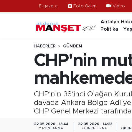
E-gazete
Foto Galeri
Video
Antalya Habe
Asayiş
Hava Durumu
Politika
Yaş
Bilim & Teknoloji
Trafik Durumu
HABERLER
GÜNDEM
Eğitim
Süper Lig Puan Durumu ve Fikstür
CHP'nin mutl
Ekonomi
Tüm Manşetler
mahkemede
Güncel
Son Dakika Haberleri
CHP’nin 38’inci Olağan Kurult
Gündem
Haber Arşivi
davada Ankara Bölge Adliye M
CHP Genel Merkezi tarafından 
İlçeler
22.05.2026 - 13:44
22.05.2026 - 14:23
Kültür- Sanat
YAYINLANMA
GÜNCELLEME
OKUN