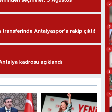
eminden seçmeler: 5 Ağustos
2
3
transferinde Antalyaspor’a rakip çıktı!
4
 Antalya kadrosu açıklandı
5
6