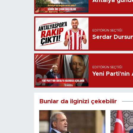
Antalya günd
EDITÖRÜN SEÇTIĞI
Serdar Dursun 
EDITÖRÜN SEÇTIĞI
Yeni Parti'nin
Bunlar da ilginizi çekebilir