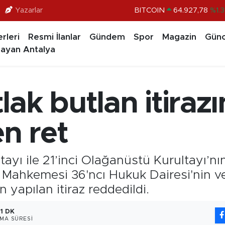
Yazarlar
BITCOIN
64.927,78
%1.
DOLAR
47,5894
%0.0
rleri
Resmi İlanlar
Gündem
Spor
Magazin
Günc
EURO
55,0398
%-0.0
ayan Antalya
STERLİN
64,1581
%0.1
GRAM ALTIN
6527.85
%0.5
ak butlan itirazı
BİST100
13.703
%
n ret
ayı ile 21’inci Olağanüstü Kurultayı’nın 
ahkemesi 36'ncı Hukuk Dairesi'nin verd
yapılan itiraz reddedildi.
1 DK
MA SÜRESI