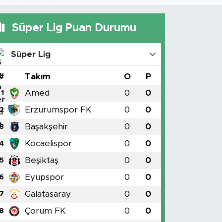
Süper Lig Puan Durumu
Süper Lig
#
Takım
O
P
Amed
0
0
1
Erzurumspor FK
0
0
2
Başakşehir
0
0
3
Kocaelispor
0
0
4
Beşiktaş
0
0
5
Eyüpspor
0
0
6
Galatasaray
0
0
7
Çorum FK
0
0
8