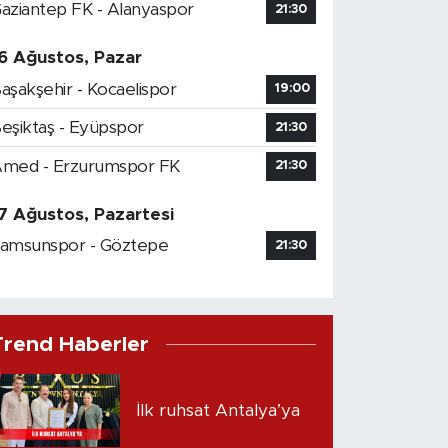
aziantep FK - Alanyaspor
21:30
6 Ağustos, Pazar
aşakşehir - Kocaelispor
19:00
eşiktaş - Eyüpspor
21:30
med - Erzurumspor FK
21:30
7 Ağustos, Pazartesi
amsunspor - Göztepe
21:30
Trend Haberler
İlk ruhsat Antalya’ya