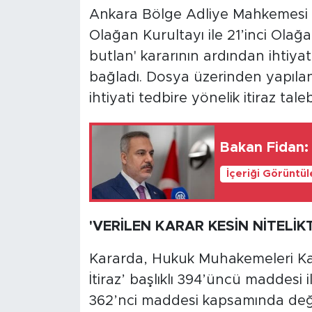
Ankara Bölge Adliye Mahkemesi 3
Olağan Kurultayı ile 21’inci Olağ
butlan' kararının ardından ihtiyati 
bağladı. Dosya üzerinden yapılan
ihtiyati tedbire yönelik itiraz tale
Bakan Fidan:
İçeriği Görüntü
'VERİLEN KARAR KESİN NİTELİKT
Kararda, Hukuk Muhakemeleri Kan
İtiraz’ başlıklı 394’üncü maddesi 
362’nci maddesi kapsamında değerl