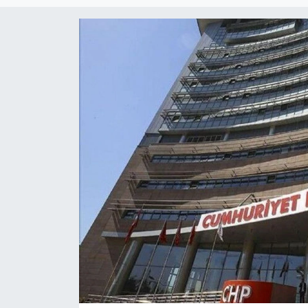
Magazin
Özel Haber
Politika
Resmi İlanlar
Sağlık
Spor
Turizm