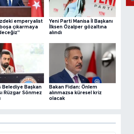
zdeki emperyalist
Yeni Parti Manisa İl Başkanı
 boşa çıkarmaya
İlksen Özalper gözaltına
eceğiz"
alındı
 Belediye Başkan
Bakan Fidan: Önlem
sı Rüzgar Sönmez
alınmazsa küresel kriz
ı
olacak