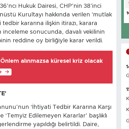
6’ncı Hukuk Dairesi, CHP’nin 38’inci
1
anüstü Kurultayı hakkında verilen 'mutlak
tedbir kararına ilişkin itirazı, karara
 inceleme sonucunda, davalı vekilinin
binin reddine oy birliğiyle karar verildi.
 Önlem alınmazsa küresel kriz olacak
1
le
G
1
E'
K
unu’nun ‘İhtiyati Tedbir Kararına Karşı
K
ile ‘Temyiz Edilemeyen Kararlar’ başlıklı
G
endirme yapıldığı belirtildi. Daire,