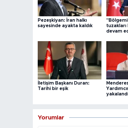
Pezeşkiyan: İran halkı
"Bölgemi
sayesinde ayakta kaldık
tuzakları
devam ed
İletişim Başkanı Duran:
Menderes
Tarihi bir eşik
Yardımcı
yakaland
Yorumlar