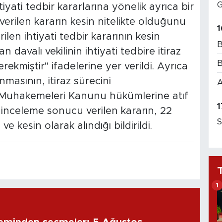
G
iyati tedbir kararlarına yönelik ayrıca bir
verilen kararın kesin nitelikte olduğunu
1
ilen ihtiyati tedbir kararının kesin
B
 davalı vekilinin ihtiyati tedbire itiraz
B
ekmiştir" ifadelerine yer verildi. Ayrıca
nmasının, itiraz sürecini
A
 Muhakemeleri Kanunu hükümlerine atıf
1
 inceleme sonucu verilen kararın, 22
S
e kesin olarak alındığı bildirildi.
1