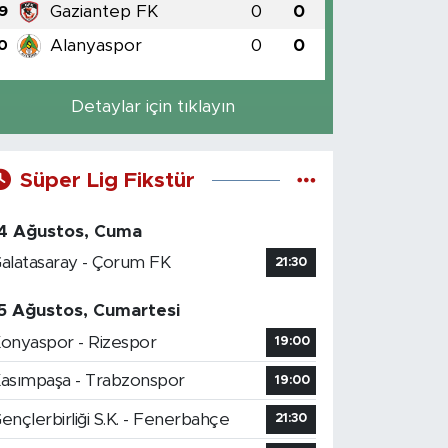
Gaziantep FK
0
0
9
Alanyaspor
0
0
0
Detaylar için tıklayın
Süper Lig Fikstür
4 Ağustos, Cuma
alatasaray - Çorum FK
21:30
5 Ağustos, Cumartesi
onyaspor - Rizespor
19:00
asımpaşa - Trabzonspor
19:00
ençlerbirliği S.K. - Fenerbahçe
21:30