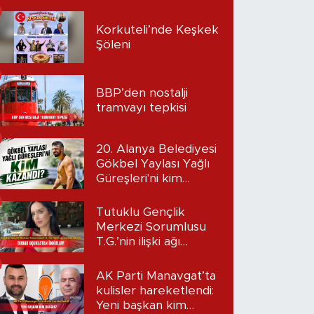
Korkuteli’nde Keşkek
Şöleni
BBP’den nostalji
tramvayı tepkisi
20. Alanya Belediyesi
Gökbel Yaylası Yağlı
Güreşleri'ni kim
kazandı?
Tutuklu Gençlik
Merkezi Sorumlusu
T.G.’nin ilişki ağı
mercek altında:
Dudak uçuklatan
AK Parti Manavgat’ta
iddialar!
kulisler hareketlendi:
Yeni başkan kim