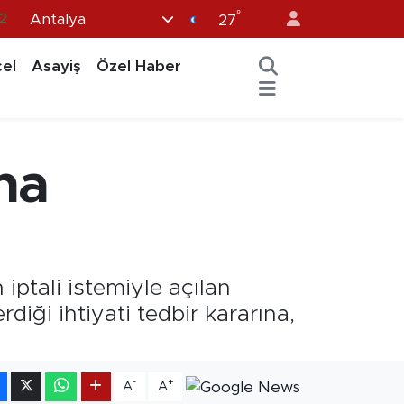
°
Antalya
32
27
8
el
Asayiş
Özel Haber
2
6
4
na
11
iptali istemiyle açılan
iği ihtiyati tedbir kararına,
-
+
A
A