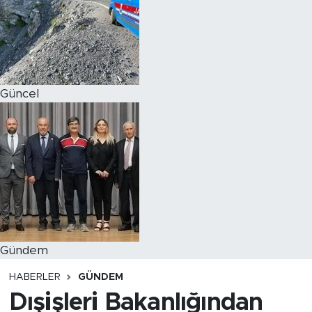
Magazin
Özel Haber
Güncel
Politika
Resmi İlanlar
Sağlık
Spor
Turizm
Gündem
HABERLER
GÜNDEM
Dışişleri Bakanlığından