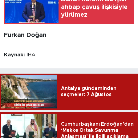
ahbap çavuş ilişkisiyle
yürümez
Furkan Doğan
Kaynak:
İHA
Antalya gündeminden
seçmeler: 7 Ağustos
Cumhurbaşkanı Erdoğan’dan
‘Mekke Ortak Savunma
Anlaşması’ ile ilgili açıklama