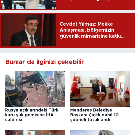
Cevdet Yılmaz: Mekke
Anlaşması, bölgemizin
güvenlik mimarisine katkı
sağlayacak
Bunlar da ilginizi çekebilir
Rusya açıklarındaki Türk
Menderes Belediye
kuru yük gemisine İHA
Başkanı Çiçek dahil 10
saldırısı
şüpheli tutuklandı