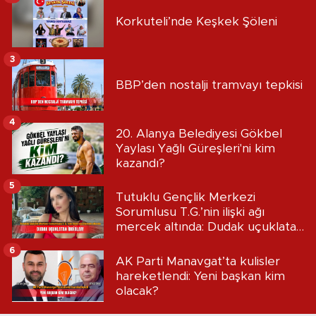
Korkuteli’nde Keşkek Şöleni
3
BBP’den nostalji tramvayı tepkisi
4
20. Alanya Belediyesi Gökbel
Yaylası Yağlı Güreşleri'ni kim
kazandı?
5
Tutuklu Gençlik Merkezi
Sorumlusu T.G.’nin ilişki ağı
mercek altında: Dudak uçuklatan
iddialar!
6
AK Parti Manavgat’ta kulisler
hareketlendi: Yeni başkan kim
olacak?