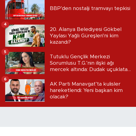
BBP’den nostalji tramvayı tepkisi
4
20. Alanya Belediyesi Gökbel
Yaylası Yağlı Güreşleri'ni kim
kazandı?
5
Tutuklu Gençlik Merkezi
Sorumlusu T.G.’nin ilişki ağı
mercek altında: Dudak uçuklatan
iddialar!
6
AK Parti Manavgat’ta kulisler
hareketlendi: Yeni başkan kim
olacak?