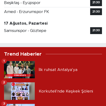
Beşiktaş - Eyüpspor
21:30
Amed - Erzurumspor FK
21:30
17 Ağustos, Pazartesi
Samsunspor - Göztepe
21:30
Trend Haberler
1
İlk ruhsat Antalya’ya
2
Korkuteli’nde Keşkek Şöleni
3