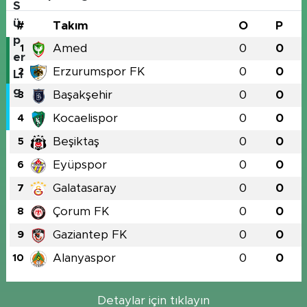
#
Takım
O
P
Amed
0
0
1
Erzurumspor FK
0
0
2
Başakşehir
0
0
3
Kocaelispor
0
0
4
Beşiktaş
0
0
5
Eyüpspor
0
0
6
Galatasaray
0
0
7
Çorum FK
0
0
8
Gaziantep FK
0
0
9
Alanyaspor
0
0
10
Detaylar için tıklayın