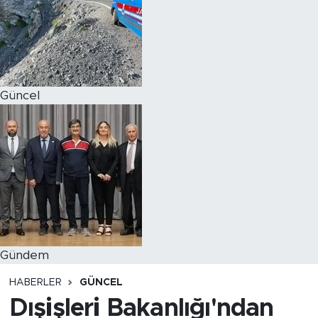
Magazin
Özel Haber
Güncel
Politika
Resmi İlanlar
Sağlık
Spor
Turizm
Gündem
HABERLER
GÜNCEL
Dışişleri Bakanlığı'ndan