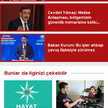
Cevdet Yılmaz: Mekke
Anlaşması, bölgemizin
güvenlik mimarisine katkı
sağlayacak
Bakan Kurum: Bu işler ahbap
çavuş ilişkisiyle yürümez
Bunlar da ilginizi çekebilir