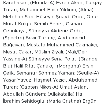
Karahasan; (Florida-A) Evren Akan, Turgay
Turan, Muhammet Emin Yıldırım; (Alma)
Metehan Sarı, Hüseyin Şuayb Ordu, Onur
Murat Kolgu, Semih Fener, Osman
Çetinkaya, Sümeyra Akdeniz Ordu;
(Spectre) Bekir Turunç, Abdulmecid
Bağcıvan, Mustafa Muhammed Çakmakçı,
Mesut Çakar, Müslim Ziyali; (Mali/Deir
Yassine-A) Sümeyye Sena Polat; (Grande
Blu) Halil Rıfat Çanakçı; (Morgana) Ersin
Çelik, Semanur Sönmez Yaman; (Seulle-A)
Yaşar Yavuz, Haşmet Yazıcı, Abdülsamed
Turan; (Capten Nikos-A) Umut Aslan,
Abdullah Gündem; (Allakatalla) Halil
İbrahim Sehidoglu; (Maria Cristina) Ergün