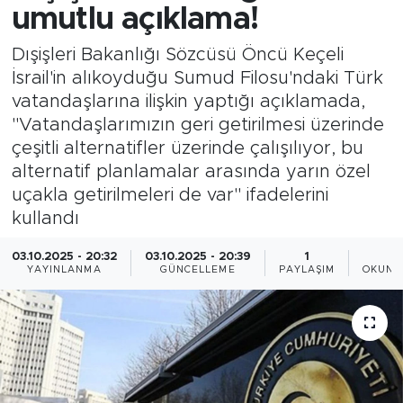
umutlu açıklama!
Dışişleri Bakanlığı Sözcüsü Öncü Keçeli
İsrail'in alıkoyduğu Sumud Filosu'ndaki Türk
vatandaşlarına ilişkin yaptığı açıklamada,
"Vatandaşlarımızın geri getirilmesi üzerinde
çeşitli alternatifler üzerinde çalışılıyor, bu
alternatif planlamalar arasında yarın özel
uçakla getirilmeleri de var" ifadelerini
kullandı
03.10.2025 - 20:32
03.10.2025 - 20:39
1
5
YAYINLANMA
GÜNCELLEME
PAYLAŞIM
OKUNM