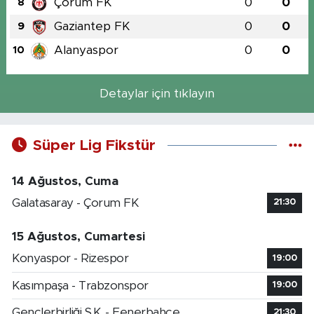
Çorum FK
0
0
8
Gaziantep FK
0
0
9
Alanyaspor
0
0
10
Detaylar için tıklayın
Süper Lig Fikstür
14 Ağustos, Cuma
Galatasaray - Çorum FK
21:30
15 Ağustos, Cumartesi
Konyaspor - Rizespor
19:00
Kasımpaşa - Trabzonspor
19:00
Gençlerbirliği S.K. - Fenerbahçe
21:30