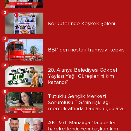
2
Korkuteli’nde Keşkek Şöleni
3
BBP’den nostalji tramvayı tepkisi
4
20. Alanya Belediyesi Gökbel
Yaylası Yağlı Güreşleri'ni kim
kazandı?
5
Tutuklu Gençlik Merkezi
Sorumlusu T.G.’nin ilişki ağı
mercek altında: Dudak uçuklatan
iddialar!
6
AK Parti Manavgat’ta kulisler
hareketlendi: Yeni başkan kim