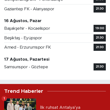
Gaziantep FK - Alanyaspor
21:30
16 Ağustos, Pazar
Başakşehir - Kocaelispor
19:00
Beşiktaş - Eyüpspor
21:30
Amed - Erzurumspor FK
21:30
17 Ağustos, Pazartesi
Samsunspor - Göztepe
21:30
Trend Haberler
1
İlk ruhsat Antalya’ya