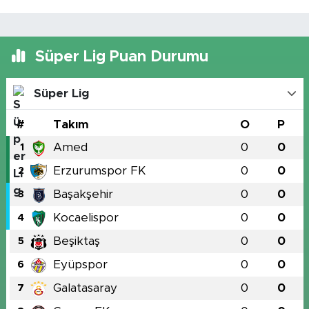
Süper Lig Puan Durumu
Süper Lig
#
Takım
O
P
Amed
0
0
1
Erzurumspor FK
0
0
2
Başakşehir
0
0
3
Kocaelispor
0
0
4
Beşiktaş
0
0
5
Eyüpspor
0
0
6
Galatasaray
0
0
7