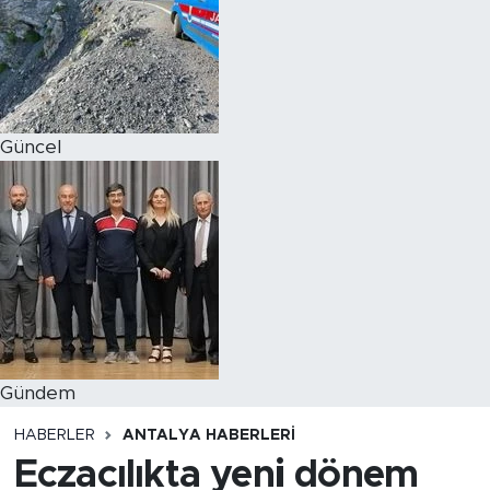
Magazin
Özel Haber
Güncel
Politika
Resmi İlanlar
Sağlık
Spor
Turizm
Gündem
HABERLER
ANTALYA HABERLERI
Eczacılıkta yeni dönem