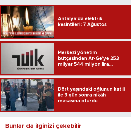
Antalya'da elektrik
kesintileri: 7 Ağustos
Merkezi yönetim
bütçesinden Ar-Ge'ye 253
milyar 544 milyon lira
harcandı
Dört yaşındaki oğlunun katili
ile 3 gün sonra nikâh
masasına oturdu
Bunlar da ilginizi çekebilir