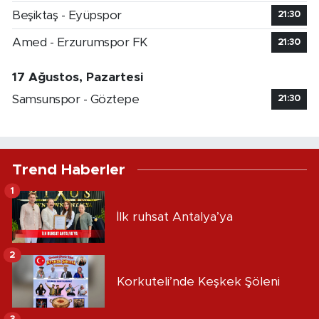
Beşiktaş - Eyüpspor
21:30
Amed - Erzurumspor FK
21:30
17 Ağustos, Pazartesi
Samsunspor - Göztepe
21:30
Trend Haberler
1
İlk ruhsat Antalya’ya
2
Korkuteli’nde Keşkek Şöleni