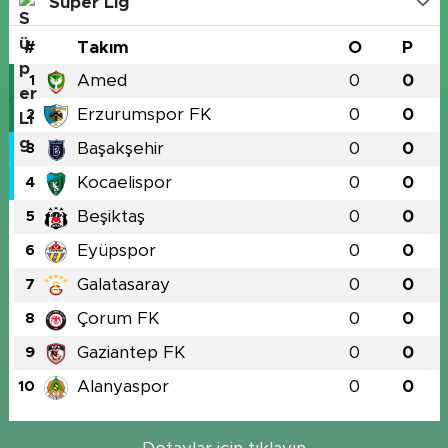
Süper Lig
#
Takım
O
P
Amed
0
0
1
Erzurumspor FK
0
0
2
Başakşehir
0
0
3
Kocaelispor
0
0
4
Beşiktaş
0
0
5
Eyüpspor
0
0
6
Galatasaray
0
0
7
Çorum FK
0
0
8
Gaziantep FK
0
0
9
Alanyaspor
0
0
10