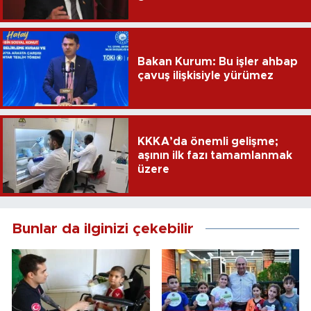
sağlayacak
Bakan Kurum: Bu işler ahbap
çavuş ilişkisiyle yürümez
KKKA’da önemli gelişme;
aşının ilk fazı tamamlanmak
üzere
Bunlar da ilginizi çekebilir