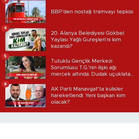
3
BBP’den nostalji tramvayı tepkisi
4
20. Alanya Belediyesi Gökbel
Yaylası Yağlı Güreşleri'ni kim
kazandı?
5
Tutuklu Gençlik Merkezi
Sorumlusu T.G.’nin ilişki ağı
mercek altında: Dudak uçuklatan
iddialar!
6
AK Parti Manavgat’ta kulisler
hareketlendi: Yeni başkan kim
olacak?