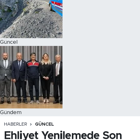
Magazin
Özel Haber
Güncel
Politika
Resmi İlanlar
Sağlık
Spor
Turizm
Gündem
HABERLER
GÜNCEL
Ehliyet Yenilemede Son