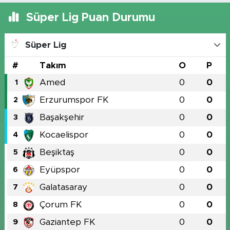
Süper Lig Puan Durumu
Süper Lig
#
Takım
O
P
Amed
0
0
1
Erzurumspor FK
0
0
2
Başakşehir
0
0
3
Kocaelispor
0
0
4
Beşiktaş
0
0
5
Eyüpspor
0
0
6
Galatasaray
0
0
7
Çorum FK
0
0
8
Gaziantep FK
0
0
9