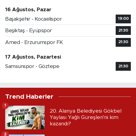
16 Ağustos, Pazar
Başakşehir - Kocaelispor
19:00
Beşiktaş - Eyüpspor
21:30
Amed - Erzurumspor FK
21:30
17 Ağustos, Pazartesi
Samsunspor - Göztepe
21:30
Trend Haberler
1
20. Alanya Belediyesi Gökbel
Yaylası Yağlı Güreşleri'ni kim
kazandı?
2