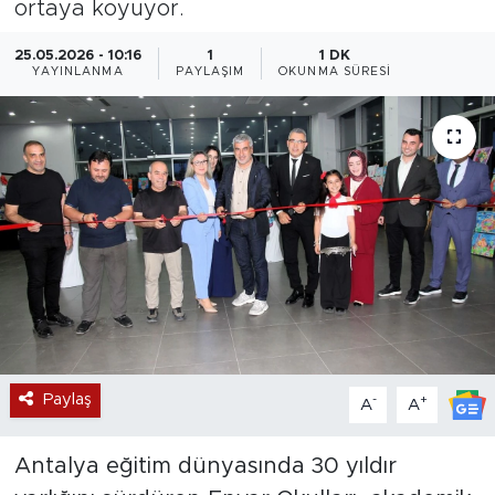
ortaya koyuyor.
Magazin
25.05.2026 - 10:16
1
1 DK
YAYINLANMA
PAYLAŞIM
OKUNMA SÜRESI
Özel Haber
Politika
Resmi İlanlar
Sağlık
Spor
Turizm
Paylaş
-
+
A
A
Antalya eğitim dünyasında 30 yıldır