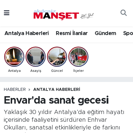
Asayiş
Antalya Nöbetçi Eczaneler
Antalya Haberleri
Resmi İlanlar
Gündem
Spo
Bilim & Teknoloji
Antalya Hava Durumu
Eğitim
Antalya Namaz Vakitleri
Ekonomi
Antalya Trafik Yoğunluk Haritası
Antalya
Asayiş
Güncel
İlçeler
Güncel
Süper Lig Puan Durumu ve Fikstür
HABERLER
ANTALYA HABERLERI
Envar'da sanat gecesi
Gündem
Tüm Manşetler
Yaklaşık 30 yıldır Antalya’da eğitim hayatı
İlçeler
Son Dakika Haberleri
içerisinde faaliyetini sürdüren Enhvar
Okulları, sanatsal etkinlikleriyle de farkını
Kültür- Sanat
Haber Arşivi