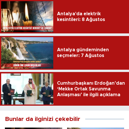
Antalya'da elektrik
kesintileri: 8 Ağustos
Antalya gündeminden
seçmeler: 7 Ağustos
Cumhurbaşkanı Erdoğan’dan
‘Mekke Ortak Savunma
Anlaşması’ ile ilgili açıklama
Bunlar da ilginizi çekebilir