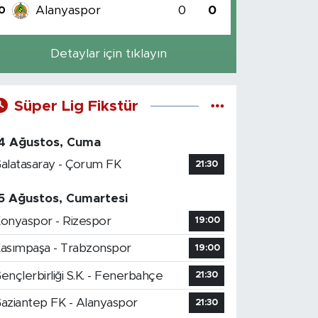
Alanyaspor
0
0
0
Detaylar için tıklayın
Süper Lig Fikstür
4 Ağustos, Cuma
alatasaray - Çorum FK
21:30
5 Ağustos, Cumartesi
onyaspor - Rizespor
19:00
asımpaşa - Trabzonspor
19:00
ençlerbirliği S.K. - Fenerbahçe
21:30
aziantep FK - Alanyaspor
21:30