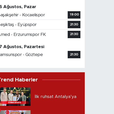
6 Ağustos, Pazar
aşakşehir - Kocaelispor
19:00
eşiktaş - Eyüpspor
21:30
med - Erzurumspor FK
21:30
7 Ağustos, Pazartesi
amsunspor - Göztepe
21:30
Trend Haberler
İlk ruhsat Antalya’ya