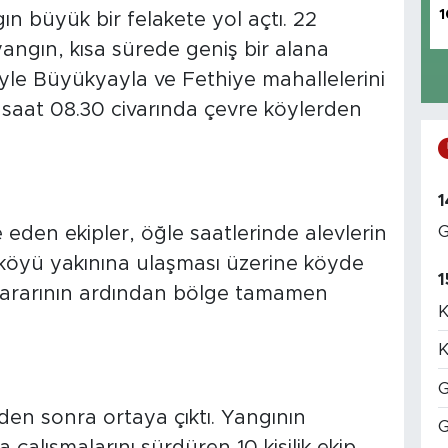
1
n büyük bir felakete yol açtı. 22
gın, kısa sürede geniş bir alana
siyle Büyükyayla ve Fethiye mahallelerini
saat 08.30 civarında çevre köylerden
1
G
eden ekipler, öğle saatlerinde alevlerin
a köyü yakınına ulaşması üzerine köyde
1
e kararının ardından bölge tamamen
K
K
G
den sonra ortaya çıktı. Yangının
G
çalışmalarını sürdüren 10 kişilik ekip,