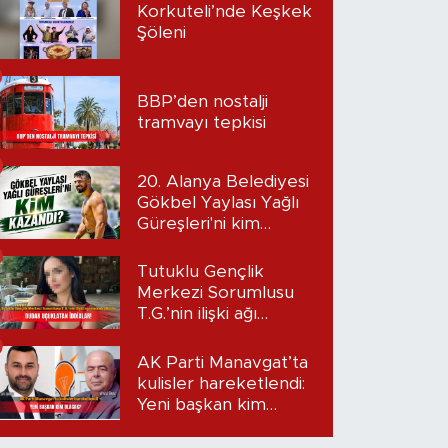
Korkuteli’nde Keşkek
Şöleni
BBP’den nostalji
tramvayı tepkisi
20. Alanya Belediyesi
Gökbel Yaylası Yağlı
Güreşleri'ni kim
kazandı?
Tutuklu Gençlik
Merkezi Sorumlusu
T.G.’nin ilişki ağı
mercek altında:
Dudak uçuklatan
AK Parti Manavgat’ta
iddialar!
kulisler hareketlendi:
Yeni başkan kim
olacak?