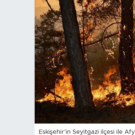
Magazin
Özel Haber
Politika
Resmi İlanlar
Sağlık
Spor
Turizm
Eskişehir’in Seyitgazi ilçesi ile A