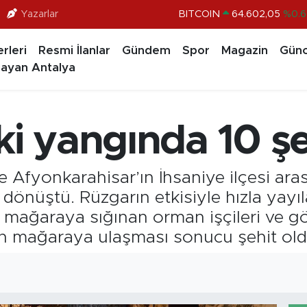
Yazarlar
BITCOIN
64.602,05
%0.6
DOLAR
47,5986
%0.0
rleri
Resmi İlanlar
Gündem
Spor
Magazin
Günc
EURO
55,0700
%0
ayan Antalya
STERLİN
64,2438
%0.2
GRAM ALTIN
6513.94
%0.3
ki yangında 10 şe
BİST100
13.768
%4
 ile Afyonkarahisar’ın İhsaniye ilçesi 
önüştü. Rüzgarın etkisiyle hızla yayıla
r mağaraya sığınan orman işçileri ve gö
rin mağaraya ulaşması sonucu şehit old