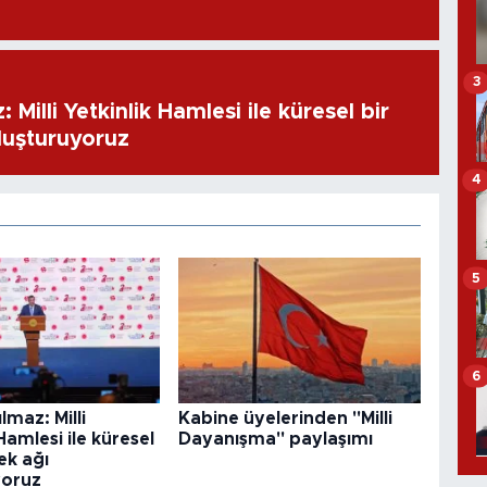
3
 Milli Yetkinlik Hamlesi ile küresel bir
luşturuyoruz
4
5
6
lmaz: Milli
Kabine üyelerinden "Milli
Hamlesi ile küresel
Dayanışma" paylaşımı
ek ağı
yoruz