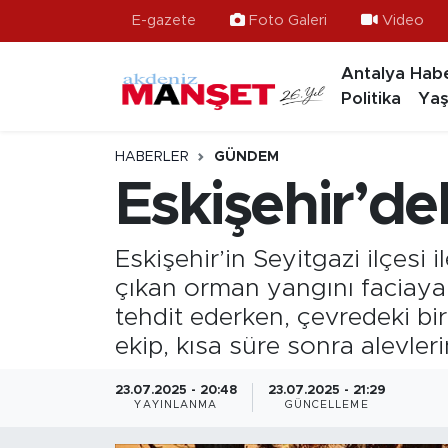
E-gazete
Foto Galeri
Video
Antalya Habe
Asayiş
Hava Durumu
Politika
Yaş
Bilim & Teknoloji
Trafik Durumu
HABERLER
GÜNDEM
Eğitim
Süper Lig Puan Durumu ve Fikstür
Eskişehir’de
Ekonomi
Tüm Manşetler
Eskişehir’in Seyitgazi ilçesi
Güncel
Son Dakika Haberleri
çıkan orman yangını faciaya d
tehdit ederken, çevredeki bi
Gündem
Haber Arşivi
ekip, kısa süre sonra alevle
İlçeler
23.07.2025 - 20:48
23.07.2025 - 21:29
YAYINLANMA
GÜNCELLEME
Kültür- Sanat