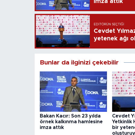
imza attık
EDITÖRÜN SEÇTIĞI
Cevdet Yılmaz:
yetenek ağı o
Bunlar da ilginizi çekebilir
Bakan Kacır: Son 23 yılda
Cevdet Yı
örnek kalkınma hamlesine
Yetkinlik 
imza attık
bir yeten
oluşturu