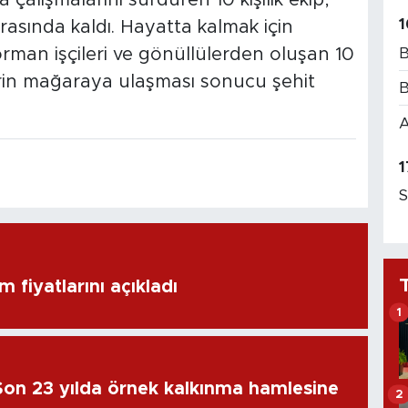
1
rasında kaldı. Hayatta kalmak için
B
rman işçileri ve gönüllülerden oluşan 10
vlerin mağaraya ulaşması sonucu şehit
B
A
1
S
m fiyatlarını açıkladı
1
Son 23 yılda örnek kalkınma hamlesine
2