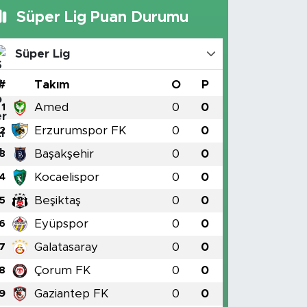
Süper Lig Puan Durumu
Süper Lig
#
Takım
O
P
Amed
0
0
1
Erzurumspor FK
0
0
2
Başakşehir
0
0
3
Kocaelispor
0
0
4
Beşiktaş
0
0
5
Eyüpspor
0
0
6
Galatasaray
0
0
7
Çorum FK
0
0
8
Gaziantep FK
0
0
9