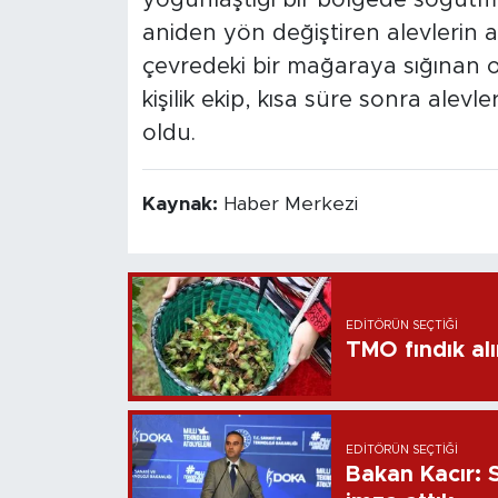
aniden yön değiştiren alevlerin a
çevredeki bir mağaraya sığınan o
kişilik ekip, kısa süre sonra ale
oldu.
Kaynak:
Haber Merkezi
EDITÖRÜN SEÇTIĞI
TMO fındık alı
EDITÖRÜN SEÇTIĞI
Bakan Kacır: 