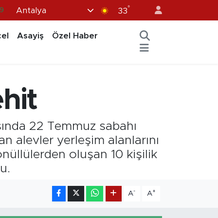
°
Antalya
9
33
6
el
Asayiş
Özel Haber
.1
1
2
hit
8
arasında 22 Temmuz sabahı
n alevler yerleşim alanlarını
nüllülerden oluşan 10 kişilik
u.
-
+
A
A