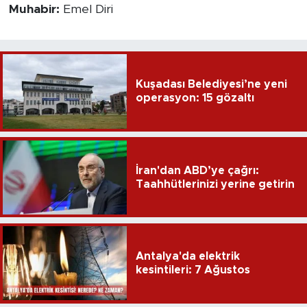
Muhabir:
Emel Diri
Kuşadası Belediyesi’ne yeni
operasyon: 15 gözaltı
İran'dan ABD’ye çağrı:
Taahhütlerinizi yerine getirin
Antalya'da elektrik
kesintileri: 7 Ağustos