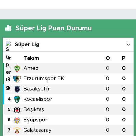
Süper Lig Puan Durumu
Süper Lig
#
Takım
O
P
Amed
0
0
1
Erzurumspor FK
0
0
2
Başakşehir
0
0
3
Kocaelispor
0
0
4
Beşiktaş
0
0
5
Eyüpspor
0
0
6
Galatasaray
0
0
7