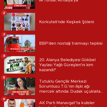
İlk ruhsat Antalya’ya
2
Korkuteli’nde Keşkek Şöleni
3
BBP’den nostalji tramvayı tepkisi
4
20. Alanya Belediyesi Gökbel
Yaylası Yağlı Güreşleri'ni kim
kazandı?
5
Tutuklu Gençlik Merkezi
Sorumlusu T.G.’nin ilişki ağı
mercek altında: Dudak uçuklatan
iddialar!
6
AK Parti Manavgat’ta kulisler