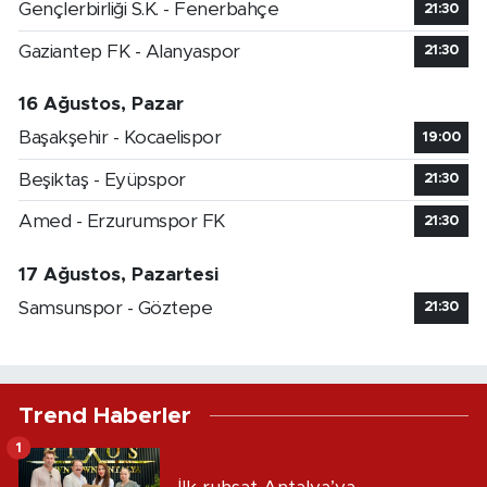
Gençlerbirliği S.K. - Fenerbahçe
21:30
Gaziantep FK - Alanyaspor
21:30
16 Ağustos, Pazar
Başakşehir - Kocaelispor
19:00
Beşiktaş - Eyüpspor
21:30
Amed - Erzurumspor FK
21:30
17 Ağustos, Pazartesi
Samsunspor - Göztepe
21:30
Trend Haberler
1