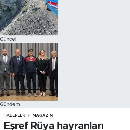
Magazin
Özel Haber
Güncel
Politika
Resmi İlanlar
Sağlık
Spor
Turizm
Gündem
HABERLER
MAGAZIN
Eşref Rüya hayranları