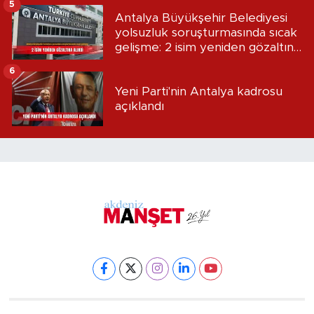
5
Antalya Büyükşehir Belediyesi
yolsuzluk soruşturmasında sıcak
gelişme: 2 isim yeniden gözaltına
alındı
6
Yeni Parti'nin Antalya kadrosu
açıklandı