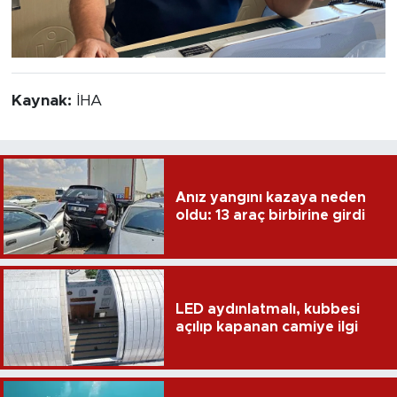
Kaynak:
İHA
Anız yangını kazaya neden
oldu: 13 araç birbirine girdi
LED aydınlatmalı, kubbesi
açılıp kapanan camiye ilgi