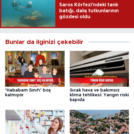
Saros Körfezi'ndeki tank
batığı, dalış tutkunlarının
gözdesi oldu
Bunlar da ilginizi çekebilir
‘Hababam Sınıfı’ boş
Sıcak hava ve bakımsız
kalmıyor
klima tehlikesi: Yangın riski
kapıda