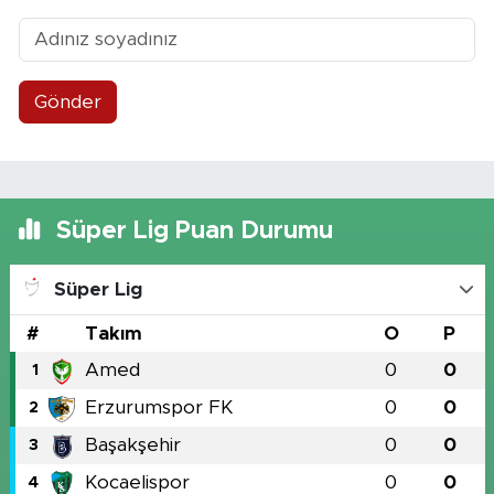
Gönder
Süper Lig Puan Durumu
Süper Lig
#
Takım
O
P
Amed
0
0
1
Erzurumspor FK
0
0
2
Başakşehir
0
0
3
Kocaelispor
0
0
4