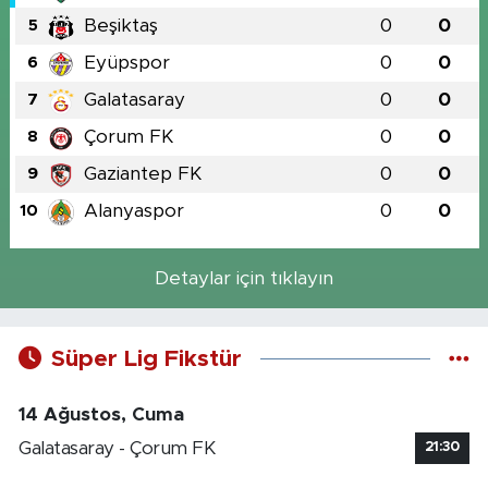
Beşiktaş
0
0
5
Eyüpspor
0
0
6
Galatasaray
0
0
7
Çorum FK
0
0
8
Gaziantep FK
0
0
9
Alanyaspor
0
0
10
Detaylar için tıklayın
Süper Lig Fikstür
14 Ağustos, Cuma
Galatasaray - Çorum FK
21:30