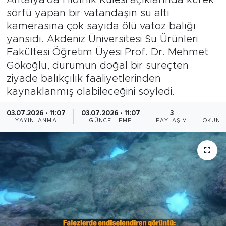
sörfü yapan bir vatandaşın su altı
Magazin
kamerasına çok sayıda ölü vatoz balığı
yansıdı. Akdeniz Üniversitesi Su Ürünleri
Özel Haber
Fakültesi Öğretim Üyesi Prof. Dr. Mehmet
Gökoğlu, durumun doğal bir süreçten
Politika
ziyade balıkçılık faaliyetlerinden
kaynaklanmış olabileceğini söyledi.
Resmi İlanlar
03.07.2026 - 11:07
03.07.2026 - 11:07
3
2
Sağlık
YAYINLANMA
GÜNCELLEME
PAYLAŞIM
OKUNM
Spor
Turizm