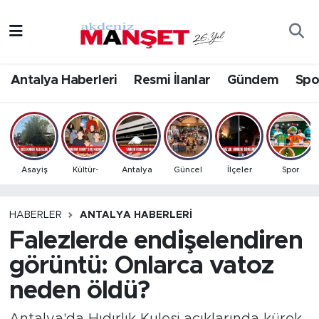
Asayiş
Antalya Nöbetçi Eczaneler
Antalya Haberleri
Resmi İlanlar
Gündem
Spo
Bilim & Teknoloji
Antalya Hava Durumu
Eğitim
Antalya Namaz Vakitleri
Ekonomi
Antalya Trafik Yoğunluk Haritası
Asayiş
Kültür-
Antalya
Güncel
İlçeler
Spor
Güncel
Süper Lig Puan Durumu ve Fikstür
HABERLER
ANTALYA HABERLERI
Falezlerde endişelendiren
Gündem
Tüm Manşetler
görüntü: Onlarca vatoz
İlçeler
Son Dakika Haberleri
neden öldü?
Kültür- Sanat
Haber Arşivi
Antalya'da Hıdırlık Kulesi açıklarında kürek