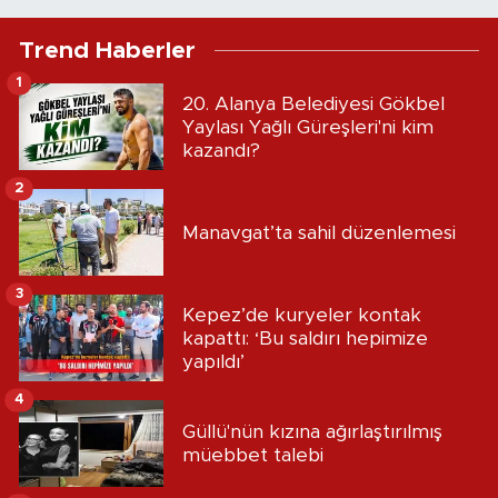
Trend Haberler
1
20. Alanya Belediyesi Gökbel
Yaylası Yağlı Güreşleri'ni kim
kazandı?
2
Manavgat’ta sahil düzenlemesi
3
Kepez’de kuryeler kontak
kapattı: ‘Bu saldırı hepimize
yapıldı’
4
Güllü'nün kızına ağırlaştırılmış
müebbet talebi