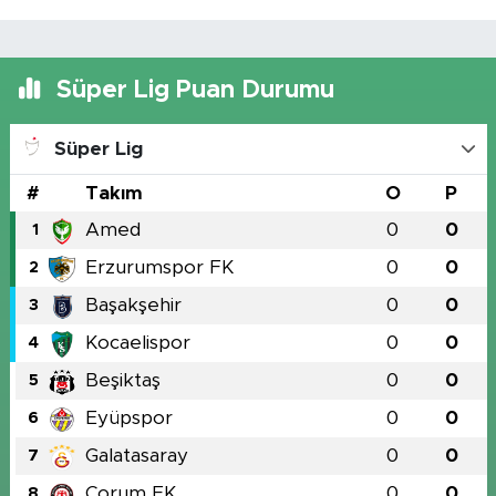
Süper Lig Puan Durumu
Süper Lig
#
Takım
O
P
Amed
0
0
1
Erzurumspor FK
0
0
2
Başakşehir
0
0
3
Kocaelispor
0
0
4
Beşiktaş
0
0
5
Eyüpspor
0
0
6
Galatasaray
0
0
7
Çorum FK
0
0
8