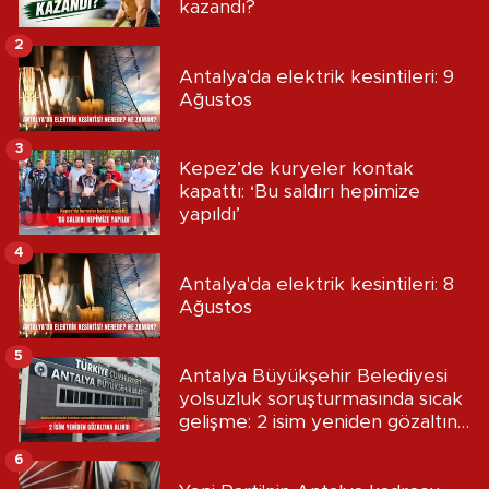
kazandı?
2
Antalya'da elektrik kesintileri: 9
Ağustos
3
Kepez’de kuryeler kontak
kapattı: ‘Bu saldırı hepimize
yapıldı’
4
Antalya'da elektrik kesintileri: 8
Ağustos
5
Antalya Büyükşehir Belediyesi
yolsuzluk soruşturmasında sıcak
gelişme: 2 isim yeniden gözaltına
alındı
6