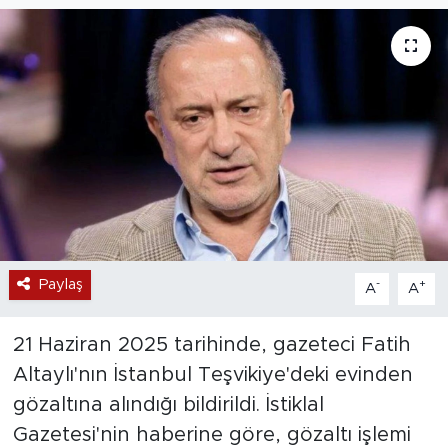
Magazin
Özel Haber
Politika
Resmi İlanlar
Sağlık
Paylaş
-
+
A
A
Spor
Turizm
21 Haziran 2025 tarihinde, gazeteci Fatih
Altaylı'nın İstanbul Teşvikiye'deki evinden
gözaltına alındığı bildirildi. İstiklal
Gazetesi'nin haberine göre, gözaltı işlemi