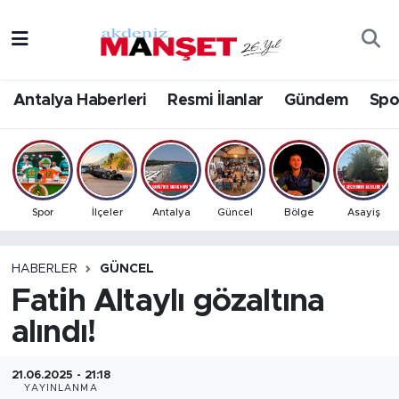
Asayiş
Antalya Nöbetçi Eczaneler
Antalya Haberleri
Resmi İlanlar
Gündem
Spo
Bilim & Teknoloji
Antalya Hava Durumu
Eğitim
Antalya Namaz Vakitleri
Ekonomi
Antalya Trafik Yoğunluk Haritası
Spor
İlçeler
Antalya
Güncel
Bölge
Asayiş
Güncel
Süper Lig Puan Durumu ve Fikstür
HABERLER
GÜNCEL
Fatih Altaylı gözaltına
Gündem
Tüm Manşetler
alındı!
İlçeler
Son Dakika Haberleri
21.06.2025 - 21:18
Kültür- Sanat
Haber Arşivi
YAYINLANMA