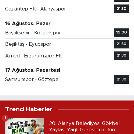
Gaziantep FK - Alanyaspor
21:30
16 Ağustos, Pazar
Başakşehir - Kocaelispor
19:00
Beşiktaş - Eyüpspor
21:30
Amed - Erzurumspor FK
21:30
17 Ağustos, Pazartesi
Samsunspor - Göztepe
21:30
Trend Haberler
1
20. Alanya Belediyesi Gökbel
Yaylası Yağlı Güreşleri'ni kim