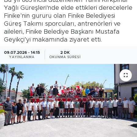
Yağlı Güreşleri'nde elde ettikleri derecelerle
Magazin
Finike’nin gururu olan Finike Belediyesi
Güreş Takımı sporcuları, antrenörleri ve
Özel Haber
aileleri, Finike Belediye Başkanı Mustafa
Geyikçi’yi makamında ziyaret etti.
Politika
09.07.2026 - 14:15
2 DK
Resmi İlanlar
YAYINLANMA
OKUNMA SÜRESI
Sağlık
Spor
Turizm