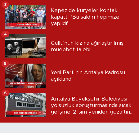
3
Kepez’de kuryeler kontak
kapattı: ‘Bu saldırı hepimize
yapıldı’
4
Güllü'nün kızına ağırlaştırılmış
müebbet talebi
5
Yeni Parti'nin Antalya kadrosu
açıklandı
6
Antalya Büyükşehir Belediyesi
yolsuzluk soruşturmasında sıcak
gelişme: 2 isim yeniden gözaltına
alındı