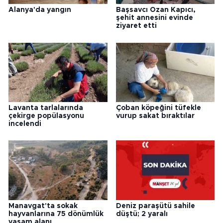
Alanya'da yangın
Başsavcı Ozan Kapıcı,
şehit annesini evinde
ziyaret etti
Lavanta tarlalarında
Çoban köpeğini tüfekle
çekirge popülasyonu
vurup sakat bıraktılar
incelendi
Manavgat'ta sokak
Deniz paraşütü sahile
hayvanlarına 75 dönümlük
düştü; 2 yaralı
yaşam alanı