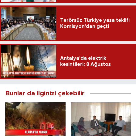
Terörsüz Türkiye yasa teklifi
Komisyon'dan geçti
Antalya'da elektrik
kesintileri: 8 Ağustos
Bunlar da ilginizi çekebilir