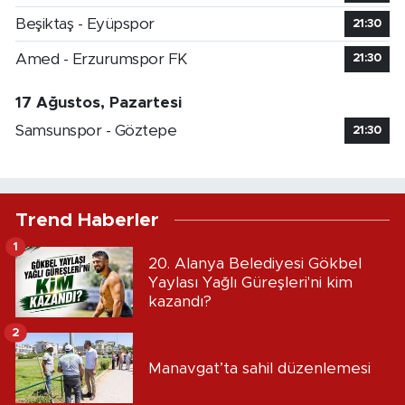
Beşiktaş - Eyüpspor
21:30
Amed - Erzurumspor FK
21:30
17 Ağustos, Pazartesi
Samsunspor - Göztepe
21:30
Trend Haberler
1
20. Alanya Belediyesi Gökbel
Yaylası Yağlı Güreşleri'ni kim
kazandı?
2
Manavgat’ta sahil düzenlemesi