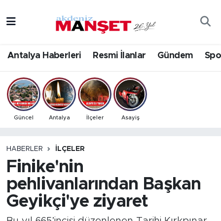
Asayiş
Antalya Nöbetçi Eczaneler
Antalya Haberleri
Resmi İlanlar
Gündem
Spo
Bilim & Teknoloji
Antalya Hava Durumu
Eğitim
Antalya Namaz Vakitleri
Ekonomi
Antalya Trafik Yoğunluk Haritası
Güncel
Antalya
İlçeler
Asayiş
Güncel
Süper Lig Puan Durumu ve Fikstür
HABERLER
İLÇELER
Finike'nin
Gündem
Tüm Manşetler
pehlivanlarından Başkan
İlçeler
Son Dakika Haberleri
Geyikçi'ye ziyaret
Kültür- Sanat
Haber Arşivi
Bu yıl 665’incisi düzenlenen Tarihi Kırkpınar