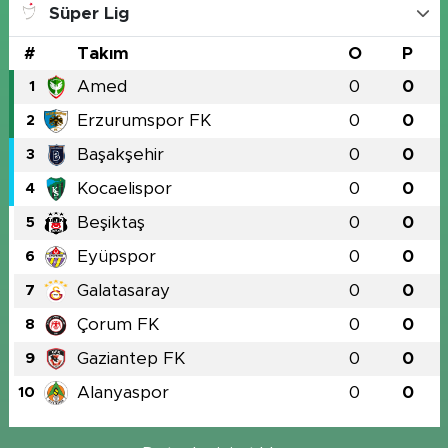
Süper Lig
#
Takım
O
P
Amed
0
0
1
Erzurumspor FK
0
0
2
Başakşehir
0
0
3
Kocaelispor
0
0
4
Beşiktaş
0
0
5
Eyüpspor
0
0
6
Galatasaray
0
0
7
Çorum FK
0
0
8
Gaziantep FK
0
0
9
Alanyaspor
0
0
10