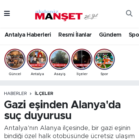
Asayiş
Antalya Nöbetçi Eczaneler
Antalya Haberleri
Resmi İlanlar
Gündem
Spo
Bilim & Teknoloji
Antalya Hava Durumu
Eğitim
Antalya Namaz Vakitleri
Ekonomi
Antalya Trafik Yoğunluk Haritası
Güncel
Antalya
Asayiş
İlçeler
Spor
Güncel
Süper Lig Puan Durumu ve Fikstür
HABERLER
İLÇELER
Gazi eşinden Alanya'da
Gündem
Tüm Manşetler
suç duyurusu
İlçeler
Son Dakika Haberleri
Antalya’nın Alanya ilçesinde, bir gazi eşinin
Kültür- Sanat
Haber Arşivi
bindiği özel halk otobüsünde ücretsiz ulaşım