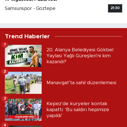
Samsunspor - Göztepe
21:30
Trend Haberler
1
20. Alanya Belediyesi Gökbel
Yaylası Yağlı Güreşleri'ni kim
kazandı?
2
Manavgat’ta sahil düzenlemesi
3
Kepez’de kuryeler kontak
kapattı: ‘Bu saldırı hepimize
yapıldı’
4