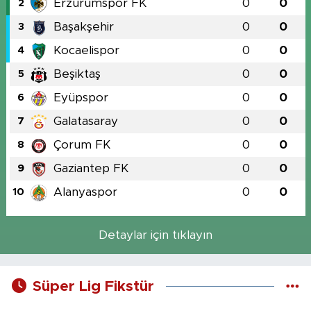
Erzurumspor FK
0
0
2
Başakşehir
0
0
3
Kocaelispor
0
0
4
Beşiktaş
0
0
5
Eyüpspor
0
0
6
Galatasaray
0
0
7
Çorum FK
0
0
8
Gaziantep FK
0
0
9
Alanyaspor
0
0
10
Detaylar için tıklayın
Süper Lig Fikstür