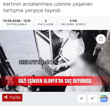
kartının arızalanması üzerine yaşanan
Magazin
tartışma yargıya taşındı.
Özel Haber
10.06.2026 - 12:31
2
3 DK
YAYINLANMA
PAYLAŞIM
OKUNMA SÜRESI
Politika
Resmi İlanlar
Sağlık
Spor
Turizm
Paylaş
-
+
A
A