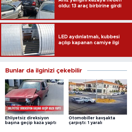
oldu: 13 araç birbirine girdi
LED aydınlatmalı, kubbesi
açılıp kapanan camiye ilgi
Bunlar da ilginizi çekebilir
Ehliyetsiz direksiyon
Otomobiller kavşakta
başına geçip kaza yaptı
çarpıştı: 1 yaralı