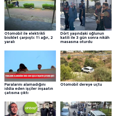
Otomobil ile elektrikli
Dört yaşındaki oğlunun
bisiklet çarpıştı: 1'i ağır, 2
katili ile 3 gün sonra nikâh
yaralı
masasına oturdu
Paralarını alamadığını
Otomobil dereye uçtu
iddia eden işçiler inşaatın
çatısına çıktı