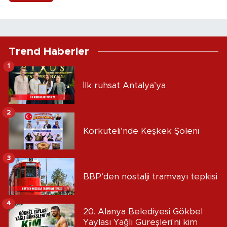
Trend Haberler
1
İlk ruhsat Antalya’ya
2
Korkuteli’nde Keşkek Şöleni
3
BBP’den nostalji tramvayı tepkisi
4
20. Alanya Belediyesi Gökbel
Yaylası Yağlı Güreşleri'ni kim