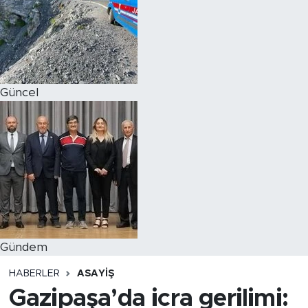
Magazin
Özel Haber
Güncel
Politika
Resmi İlanlar
Sağlık
Spor
Turizm
Gündem
HABERLER
ASAYIŞ
Gazipaşa’da icra gerilimi: