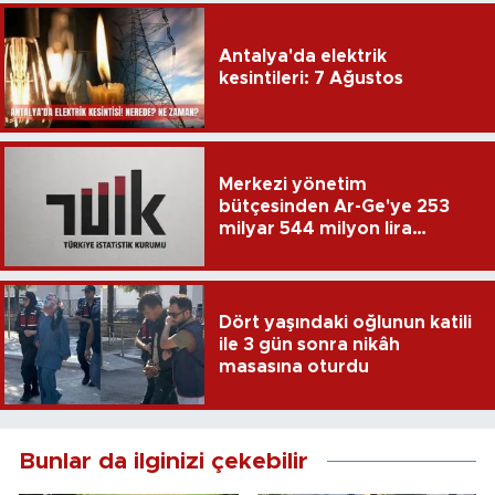
Antalya'da elektrik
kesintileri: 7 Ağustos
Merkezi yönetim
bütçesinden Ar-Ge'ye 253
milyar 544 milyon lira
harcandı
Dört yaşındaki oğlunun katili
ile 3 gün sonra nikâh
masasına oturdu
Bunlar da ilginizi çekebilir