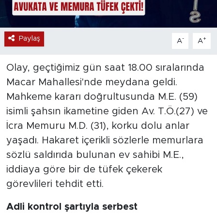
Paylaş
-
+
A
A
Olay, geçtiğimiz gün saat 18.00 sıralarında
Macar Mahallesi'nde meydana geldi.
Mahkeme kararı doğrultusunda M.E. (59)
isimli şahsın ikametine giden Av. T.Ö.(27) ve
İcra Memuru M.D. (31), korku dolu anlar
yaşadı. Hakaret içerikli sözlerle memurlara
sözlü saldırıda bulunan ev sahibi M.E.,
iddiaya göre bir de tüfek çekerek
görevlileri tehdit etti.
Adli kontrol şartıyla serbest