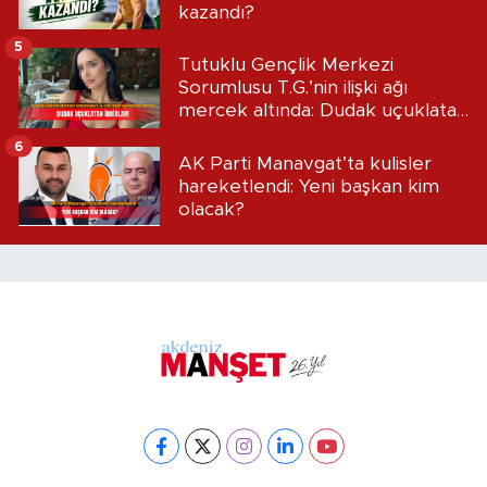
kazandı?
5
Tutuklu Gençlik Merkezi
Sorumlusu T.G.’nin ilişki ağı
mercek altında: Dudak uçuklatan
iddialar!
6
AK Parti Manavgat’ta kulisler
hareketlendi: Yeni başkan kim
olacak?