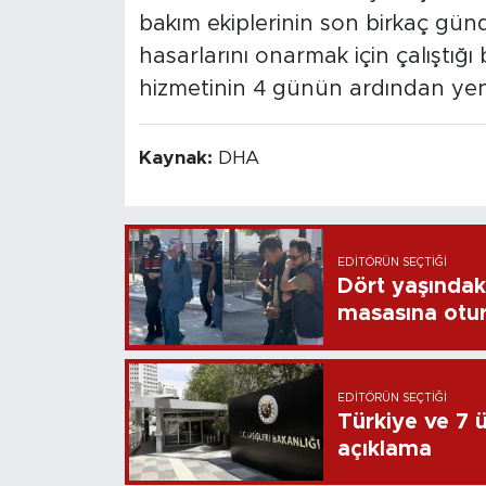
bakım ekiplerinin son birkaç gün
hasarlarını onarmak için çalıştığı b
hizmetinin 4 günün ardından yeni
Kaynak:
DHA
EDITÖRÜN SEÇTIĞI
Dört yaşındaki
masasına otu
EDITÖRÜN SEÇTIĞI
Türkiye ve 7 ül
açıklama