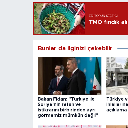
EDITÖRÜN SEÇTIĞI
TMO fındık alı
Bunlar da ilginizi çekebilir
Bakan Fidan: "Türkiye ile
Türkiye v
Suriye’nin refah ve
ihlallerine
istikrarını birbirinden ayrı
açıklama
görmemiz mümkün değil"