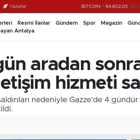
Yazarlar
BITCOIN
64.602,05
%0.6
DOLAR
47,5986
%0.0
rleri
Resmi İlanlar
Gündem
Spor
Magazin
Günc
EURO
55,0700
%0
ayan Antalya
STERLİN
64,2438
%0.2
GRAM ALTIN
6513.94
%0.3
gün aradan sonr
BİST100
13.768
%4
iletişim hizmeti s
n saldırıları nedeniyle Gazze’de 4 günd
ldi.