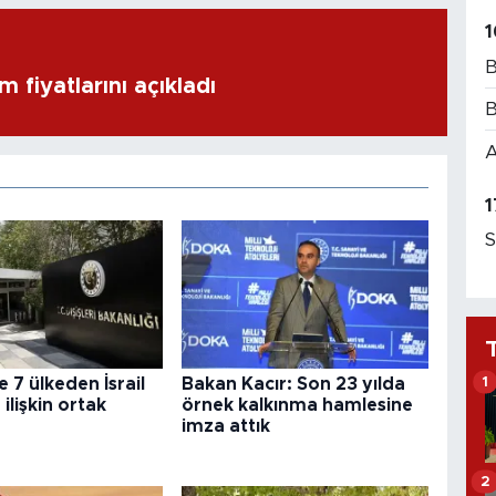
1
B
m fiyatlarını açıkladı
B
A
1
S
1
e 7 ülkeden İsrail
Bakan Kacır: Son 23 yılda
 ilişkin ortak
örnek kalkınma hamlesine
imza attık
2