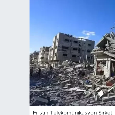
Magazin
Özel Haber
Politika
Resmi İlanlar
Sağlık
Spor
Turizm
Filistin Telekomünikasyon Şirketi