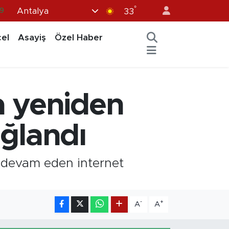
°
Antalya
9
33
6
el
Asayiş
Özel Haber
.1
1
2
a yeniden
8
ağlandı
ür devam eden internet
-
+
A
A