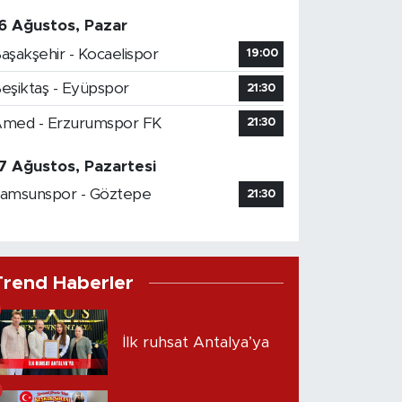
6 Ağustos, Pazar
aşakşehir - Kocaelispor
19:00
eşiktaş - Eyüpspor
21:30
med - Erzurumspor FK
21:30
7 Ağustos, Pazartesi
amsunspor - Göztepe
21:30
Trend Haberler
İlk ruhsat Antalya’ya