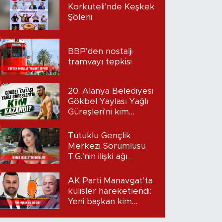
Korkuteli’nde Keşkek
Şöleni
BBP’den nostalji
tramvayı tepkisi
20. Alanya Belediyesi
Gökbel Yaylası Yağlı
Güreşleri'ni kim
kazandı?
Tutuklu Gençlik
Merkezi Sorumlusu
T.G.’nin ilişki ağı
mercek altında:
Dudak uçuklatan
AK Parti Manavgat’ta
iddialar!
kulisler hareketlendi:
Yeni başkan kim
olacak?