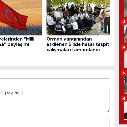
3
elerinden "Milli
Orman yangınından
a" paylaşımı
etkilenen 5 ilde hasar tespit
4
çalışmaları tamamlandı
5
6