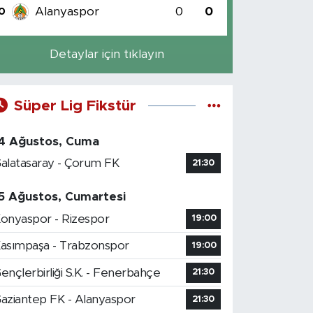
Alanyaspor
0
0
0
Detaylar için tıklayın
Süper Lig Fikstür
4 Ağustos, Cuma
alatasaray - Çorum FK
21:30
5 Ağustos, Cumartesi
onyaspor - Rizespor
19:00
asımpaşa - Trabzonspor
19:00
ençlerbirliği S.K. - Fenerbahçe
21:30
aziantep FK - Alanyaspor
21:30