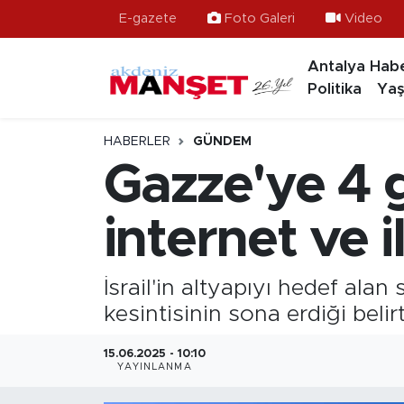
E-gazete
Foto Galeri
Video
Antalya Habe
Asayiş
Hava Durumu
Politika
Yaş
Bilim & Teknoloji
Trafik Durumu
HABERLER
GÜNDEM
Eğitim
Süper Lig Puan Durumu ve Fikstür
Gazze'ye 4 
Ekonomi
Tüm Manşetler
internet ve 
Güncel
Son Dakika Haberleri
İsrail'in altyapıyı hedef ala
Gündem
Haber Arşivi
kesintisinin sona erdiği belirti
İlçeler
15.06.2025 - 10:10
YAYINLANMA
Kültür- Sanat