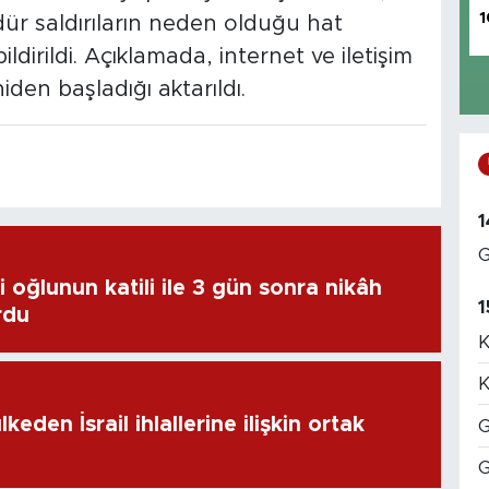
1
dür saldırıların neden olduğu hat
ildirildi. Açıklamada, internet ve iletişim
den başladığı aktarıldı.
1
G
 oğlunun katili ile 3 gün sonra nikâh
1
rdu
K
K
keden İsrail ihlallerine ilişkin ortak
G
G