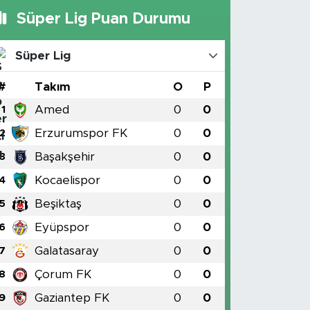
Süper Lig Puan Durumu
Süper Lig
#
Takım
O
P
Amed
0
0
1
Erzurumspor FK
0
0
2
Başakşehir
0
0
3
Kocaelispor
0
0
4
Beşiktaş
0
0
5
Eyüpspor
0
0
6
Galatasaray
0
0
7
Çorum FK
0
0
8
Gaziantep FK
0
0
9