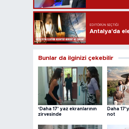
EDITÖRÜN SEÇTIĞI
Antalya'da ele
Bunlar da ilginizi çekebilir
‘Daha 17’ yaz ekranlarının
Daha 17’y
zirvesinde
not