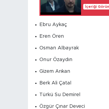
İçeriği Görü
Ebru Aykaç
Eren Ören
Osman Albayrak
Onur Özaydın
Gizem Arıkan
Berk Ali Çatal
Türkü Su Demirel
Özgür Çınar Deveci