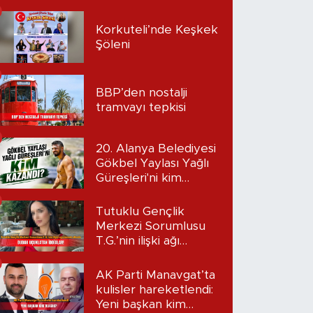
Korkuteli’nde Keşkek
Şöleni
BBP’den nostalji
tramvayı tepkisi
20. Alanya Belediyesi
Gökbel Yaylası Yağlı
Güreşleri'ni kim
kazandı?
Tutuklu Gençlik
Merkezi Sorumlusu
T.G.’nin ilişki ağı
mercek altında:
Dudak uçuklatan
AK Parti Manavgat’ta
iddialar!
kulisler hareketlendi:
Yeni başkan kim