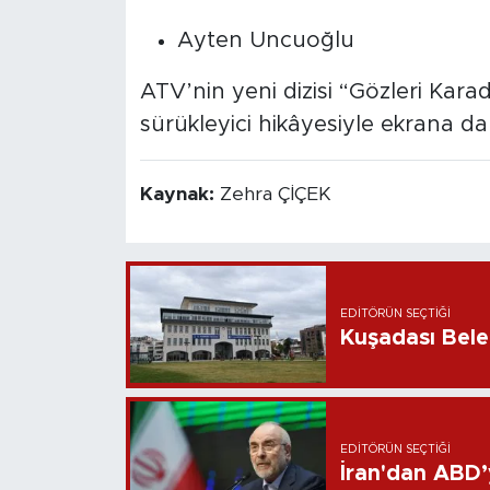
Ayten Uncuoğlu
ATV’nin yeni dizisi “Gözleri Kara
sürükleyici hikâyesiyle ekrana d
Kaynak:
Zehra ÇİÇEK
EDITÖRÜN SEÇTIĞI
Kuşadası Bele
EDITÖRÜN SEÇTIĞI
İran'dan ABD’y