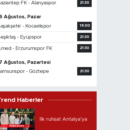
aziantep FK - Alanyaspor
21:30
6 Ağustos, Pazar
aşakşehir - Kocaelispor
19:00
eşiktaş - Eyüpspor
21:30
med - Erzurumspor FK
21:30
7 Ağustos, Pazartesi
amsunspor - Göztepe
21:30
Trend Haberler
İlk ruhsat Antalya’ya