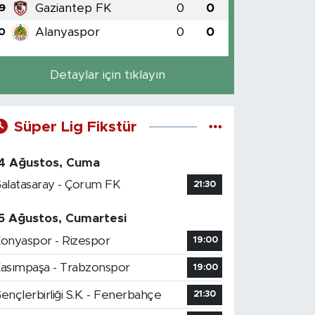
Gaziantep FK
0
0
9
Alanyaspor
0
0
0
Detaylar için tıklayın
Süper Lig Fikstür
4 Ağustos, Cuma
alatasaray - Çorum FK
21:30
5 Ağustos, Cumartesi
onyaspor - Rizespor
19:00
asımpaşa - Trabzonspor
19:00
ençlerbirliği S.K. - Fenerbahçe
21:30