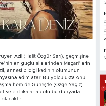
G
1
B
B
A
1
üyen Azil (Halit Özgür Sarı), geçmişine
S
iye’nin en güçlü ailelerinden Maçari’lerin
il, annesi bildiği kadının ölümünün
nyasına adım atar. Bu yolculukta onu
laşma hem de Güneş’le (Özge Yağız)
1
net ve entrikalarla dolu bu dünyada
 olacaktır.