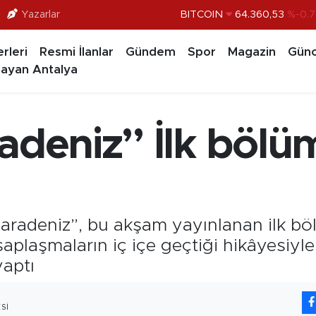
Yazarlar
DOLAR
47,7069
%0.1
EURO
55,0265
%0.0
rleri
Resmi İlanlar
Gündem
Spor
Magazin
Günc
STERLİN
64,1897
%0.0
ayan Antalya
GRAM ALTIN
6574.81
%1.
BİST100
13.887
%6
adeniz” İlk bölü
BITCOIN
64.360,53
%-0.7
Karadeniz”, bu akşam yayınlanan ilk böl
saplaşmaların iç içe geçtiği hikâyesiyle
yaptı
SI