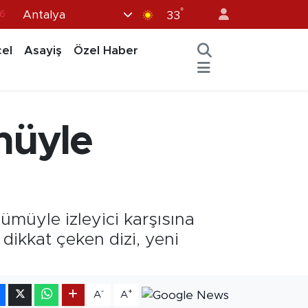
°
Antalya
7
33
1
el
Asayiş
Özel Haber
2
44
4
müyle
6
ümüyle izleyici karşısına
 dikkat çeken dizi, yeni
-
+
A
A