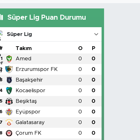
Süper Lig Puan Durumu
Süper Lig
#
Takım
O
P
Amed
0
0
1
Erzurumspor FK
0
0
2
Başakşehir
0
0
3
Kocaelispor
0
0
4
Beşiktaş
0
0
5
Eyüpspor
0
0
6
Galatasaray
0
0
7
Çorum FK
0
0
8