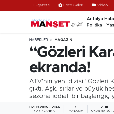
E-gazete
Foto Galeri
Video
Antalya Habe
Asayiş
Hava Durumu
Politika
Yaş
Bilim & Teknoloji
Trafik Durumu
HABERLER
MAGAZIN
Eğitim
Süper Lig Puan Durumu ve Fikstür
“Gözleri Kar
Ekonomi
Tüm Manşetler
ekranda!
Güncel
Son Dakika Haberleri
ATV’nin yeni dizisi “Gözleri 
Gündem
Haber Arşivi
çıktı. Aşk, sırlar ve büyük he
sezona iddialı bir başlangıç 
İlçeler
02.09.2025 - 21:46
1
2 DK
Kültür- Sanat
YAYINLANMA
PAYLAŞIM
OKUNMA SÜRE