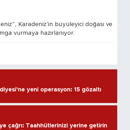
deniz”, Karadeniz’in büyüleyici doğası ve
amga vurmaya hazırlanıyor.
diyesi’ne yeni operasyon: 15 gözaltı
e çağrı: Taahhütlerinizi yerine getirin