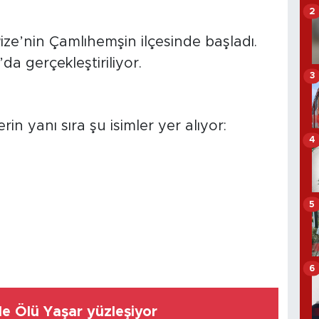
2
Rize’nin Çamlıhemşin ilçesinde başladı.
’da gerçekleştiriliyor.
3
in yanı sıra şu isimler yer alıyor:
4
5
6
le Ölü Yaşar yüzleşiyor