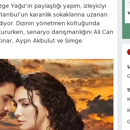
ge Yağız’ın paylaştığı yapım, izleyiciyi
1
stanbul’un karanlık sokaklarına uzanan
ediyor. Dizinin yönetmen koltuğunda
rurken, senaryo danışmanlığını Ali Can
ınar, Ayşin Akbulut ve Simge
1
G
1
K
K
G