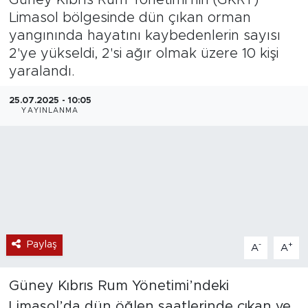
Limasol bölgesinde dün çıkan orman
Magazin
yangınında hayatını kaybedenlerin sayısı
2'ye yükseldi, 2'si ağır olmak üzere 10 kişi
Özel Haber
yaralandı.
Politika
25.07.2025 - 10:05
YAYINLANMA
Resmi İlanlar
Sağlık
Spor
Turizm
Paylaş
-
+
A
A
Güney Kıbrıs Rum Yönetimi’ndeki
Limasol’da dün öğlen saatlerinde çıkan ve