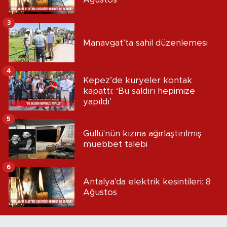
3
Manavgat’ta sahil düzenlemesi
4
Kepez’de kuryeler kontak
kapattı: ‘Bu saldırı hepimize
yapıldı’
5
Güllü'nün kızına ağırlaştırılmış
müebbet talebi
6
Antalya'da elektrik kesintileri: 8
Ağustos