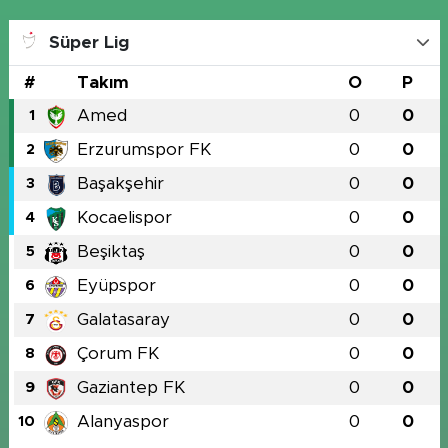
Süper Lig
#
Takım
O
P
Amed
0
0
1
Erzurumspor FK
0
0
2
Başakşehir
0
0
3
Kocaelispor
0
0
4
Beşiktaş
0
0
5
Eyüpspor
0
0
6
Galatasaray
0
0
7
Çorum FK
0
0
8
Gaziantep FK
0
0
9
Alanyaspor
0
0
10