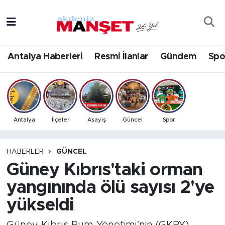
Asayiş
Antalya Nöbetçi Eczaneler
Antalya Haberleri
Resmi İlanlar
Gündem
Spo
Bilim & Teknoloji
Antalya Hava Durumu
Eğitim
Antalya Namaz Vakitleri
Ekonomi
Antalya Trafik Yoğunluk Haritası
Antalya
İlçeler
Asayiş
Güncel
Spor
Güncel
Süper Lig Puan Durumu ve Fikstür
HABERLER
GÜNCEL
Güney Kıbrıs'taki orman
Gündem
Tüm Manşetler
yangınında ölü sayısı 2'ye
İlçeler
Son Dakika Haberleri
yükseldi
Kültür- Sanat
Haber Arşivi
Güney Kıbrıs Rum Yönetimi’nin (GKRY)